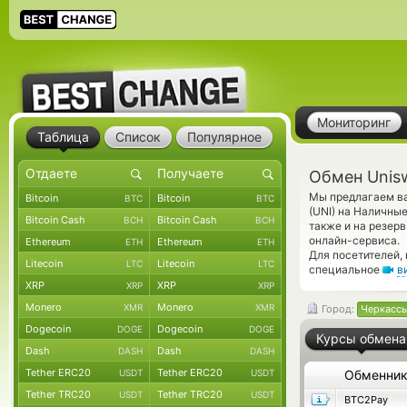
Мониторинг
Таблица
Список
Популярное
Обмен Unis
Мы предлагаем ва
Bitcoin
Bitcoin
BTC
BTC
(UNI) на Наличны
Bitcoin Cash
Bitcoin Cash
BCH
BCH
также и на резер
онлайн-сервиса.
Ethereum
Ethereum
ETH
ETH
Для посетителей,
Litecoin
Litecoin
LTC
LTC
специальное
в
XRP
XRP
XRP
XRP
Monero
Monero
XMR
XMR
Город:
Черкасс
Dogecoin
Dogecoin
DOGE
DOGE
Курсы обмена
Dash
Dash
DASH
DASH
Tether ERC20
Tether ERC20
USDT
USDT
Обменни
Tether TRC20
Tether TRC20
USDT
USDT
BTC2Pay