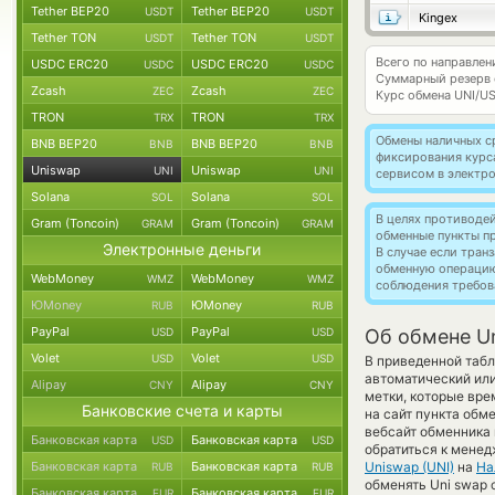
Tether BEP20
Tether BEP20
USDT
USDT
Kingex
Tether TON
Tether TON
USDT
USDT
Всего по направлен
USDC ERC20
USDC ERC20
USDC
USDC
Суммарный резерв
Zcash
Zcash
ZEC
ZEC
Курс обмена
UNI/U
TRON
TRON
TRX
TRX
Обмены наличных с
BNB BEP20
BNB BEP20
BNB
BNB
фиксирования курс
Uniswap
Uniswap
UNI
UNI
сервисом в электр
Solana
Solana
SOL
SOL
В целях противоде
Gram (Toncoin)
Gram (Toncoin)
GRAM
GRAM
обменные пункты п
Электронные деньги
В случае если тра
обменную операци
WebMoney
WebMoney
WMZ
WMZ
соблюдения требов
ЮMoney
ЮMoney
RUB
RUB
PayPal
PayPal
USD
USD
Об обмене Un
Volet
Volet
USD
USD
В приведенной табл
автоматический ил
Alipay
Alipay
CNY
CNY
метки, которые вре
Банковские счета и карты
на сайт пункта обм
вебсайт обменника
Банковская карта
Банковская карта
USD
USD
обратиться к менед
Банковская карта
Банковская карта
Uniswap (UNI)
на
На
RUB
RUB
обменять Uni swap c
Банковская карта
Банковская карта
EUR
EUR