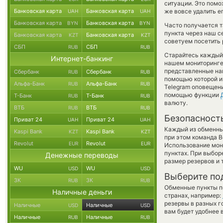
ситуации. Это пом
Банковская карта
Банковская карта
же вовсе удалить е
UAH
UAH
Банковская карта
Банковская карта
BYN
BYN
Часто получается т
пункта через наш с
Банковская карта
Банковская карта
KZT
KZT
советуем посетить 
СБП
СБП
RUB
RUB
Старайтесь каждый
Интернет-банкинг
нашем мониторинге
представленные на
Сбербанк
Сбербанк
RUB
RUB
помощью которой им
Альфа-Банк
Альфа-Банк
RUB
RUB
Telegram оповещение
помощью функции
Т-Банк
Т-Банк
RUB
RUB
валюту.
ВТБ
ВТБ
RUB
RUB
Безопасност
Приват 24
Приват 24
UAH
UAH
Каждый из обменны
Kaspi Bank
Kaspi Bank
KZT
KZT
при этом команда 
Revolut
Revolut
EUR
EUR
Использование мон
пунктах. При выбор
Денежные переводы
размер резервов и 
WU
WU
USD
USD
Выберите по
ЗК
ЗК
RUB
RUB
Обменные пункты по
Наличные деньги
странах, например:
резервы в разных г
Наличные
Наличные
USD
USD
вам будет удобнее 
Наличные
Наличные
RUB
RUB