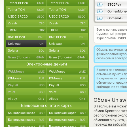
Tether BEP20
Tether BEP20
USDT
USDT
BTC2Pay
Tether TON
Tether TON
USDT
USDT
ObmenMone
USDC ERC20
USDC ERC20
USDC
USDC
ObmenoFF
Zcash
Zcash
ZEC
ZEC
Всего по направлен
TRON
TRON
TRX
TRX
Суммарный резерв
BNB BEP20
BNB BEP20
BNB
BNB
Курс обмена
UNI/P
Uniswap
Uniswap
UNI
UNI
Обмены наличных с
Solana
Solana
SOL
SOL
фиксирования курс
Gram (Toncoin)
Gram (Toncoin)
GRAM
GRAM
сервисом в электр
Электронные деньги
В целях противоде
WebMoney
WebMoney
WMZ
WMZ
обменные пункты п
ЮMoney
ЮMoney
В случае если тра
RUB
RUB
обменную операци
PayPal
PayPal
USD
USD
соблюдения требов
Volet
Volet
USD
USD
Alipay
Alipay
CNY
CNY
Обмен Unisw
Банковские счета и карты
В таблице вы может
обмен Криптовалю
Банковская карта
Банковская карта
USD
USD
расположены около 
Банковская карта
Банковская карта
обменного пункта, 
RUB
RUB
переход на вебсайт
Банковская карта
Банковская карта
EUR
EUR