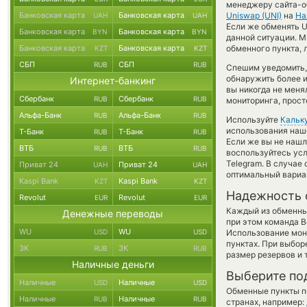
менеджеру сайта-о
Банковская карта
Банковская карта
Uniswap (UNI)
на
На
UAH
UAH
Если же обменять Un
Банковская карта
Банковская карта
BYN
BYN
данной ситуации. 
Банковская карта
Банковская карта
обменного пункта, 
KZT
KZT
СБП
СБП
RUB
RUB
Спешим уведомить,
обнаружить более 
Интернет-банкинг
вы никогда не мен
Сбербанк
Сбербанк
RUB
RUB
мониторинга, прост
Альфа-Банк
Альфа-Банк
RUB
RUB
Используйте
Кальк
использования наше
Т-Банк
Т-Банк
RUB
RUB
Если же вы не нашл
ВТБ
ВТБ
RUB
RUB
воспользуйтесь ус
Telegram. В случае
Приват 24
Приват 24
UAH
UAH
оптимальный вариан
Kaspi Bank
Kaspi Bank
KZT
KZT
Надежность 
Revolut
Revolut
EUR
EUR
Каждый из обменны
Денежные переводы
при этом команда 
WU
WU
USD
USD
Использование мон
пунктах. При выбор
ЗК
ЗК
RUB
RUB
размер резервов и 
Наличные деньги
Выберите по
Наличные
Наличные
USD
USD
Обменные пункты по
Наличные
Наличные
RUB
RUB
странах, например: