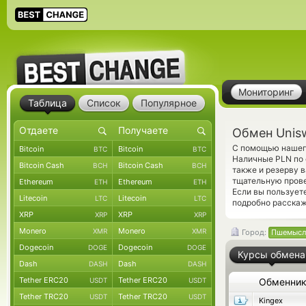
Мониторинг
Таблица
Список
Популярное
Обмен Unis
С помощью нашего
Bitcoin
Bitcoin
BTC
BTC
Наличные PLN по 
Bitcoin Cash
Bitcoin Cash
BCH
BCH
также и резерву 
тщательную прове
Ethereum
Ethereum
ETH
ETH
Если вы пользует
Litecoin
Litecoin
LTC
LTC
подробно расскаж
XRP
XRP
XRP
XRP
Monero
Monero
XMR
XMR
Город:
Пшемысл
Dogecoin
Dogecoin
DOGE
DOGE
Курсы обмена
Dash
Dash
DASH
DASH
Tether ERC20
Tether ERC20
USDT
USDT
Обменни
Tether TRC20
Tether TRC20
USDT
USDT
Kingex