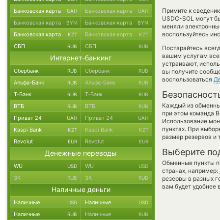
Примите к сведению
Банковская карта
Банковская карта
UAH
UAH
USDC-SOL могут быт
Банковская карта
Банковская карта
BYN
BYN
меняли электронные
воспользуйтесь инс
Банковская карта
Банковская карта
KZT
KZT
СБП
СБП
RUB
RUB
Постарайтесь всег
вашим услугам все
Интернет-банкинг
устраивают, испол
Сбербанк
Сбербанк
RUB
RUB
вы получите сообще
воспользоваться
Д
Альфа-Банк
Альфа-Банк
RUB
RUB
Безопасност
Т-Банк
Т-Банк
RUB
RUB
Каждый из обменны
ВТБ
ВТБ
RUB
RUB
при этом команда 
Приват 24
Приват 24
UAH
UAH
Использование мон
пунктах. При выбор
Kaspi Bank
Kaspi Bank
KZT
KZT
размер резервов и 
Revolut
Revolut
EUR
EUR
Выберите по
Денежные переводы
Обменные пункты по
WU
WU
USD
USD
странах, например:
ЗК
ЗК
RUB
RUB
резервы в разных г
вам будет удобнее 
Наличные деньги
Наличные
Наличные
USD
USD
Наличные
Наличные
RUB
RUB