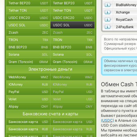
Tether BEP20
Tether BEP20
USDT
USDT
BlaBlaMoney
Tether TON
Tether TON
USDT
USDT
Xchange
USDC ERC20
USDC ERC20
USDC
USDC
RoyalCash
USDC SOL
USDC SOL
USDC
USDC
24PayBank
Zcash
Zcash
ZEC
ZEC
Всего по направле
TRON
TRON
TRX
TRX
Суммарный резерв
BNB BEP20
BNB BEP20
BNB
BNB
Официальный курс
Solana
Solana
SOL
SOL
Обмены наличных с
Gram (Toncoin)
Gram (Toncoin)
GRAM
GRAM
фиксирования курс
Электронные деньги
сервисом в электр
WebMoney
WebMoney
WMZ
WMZ
Обмен Cash T
ЮMoney
ЮMoney
RUB
RUB
В таблице вы имеет
PayPal
PayPal
USD
USD
автоматический об
Volet
Volet
USD
USD
внимание на специа
перехода на сайт о
Alipay
Alipay
CNY
CNY
обменного пункта и
Банковские счета и карты
Бывают разнообразн
(USDC)
в Аланье сов
Банковская карта
Банковская карта
USD
USD
USD Coin stablecoi
Банковская карта
Банковская карта
RUB
RUB
Мы примем необход
вебсайта из листин
Банковская карта
Банковская карта
EUR
EUR