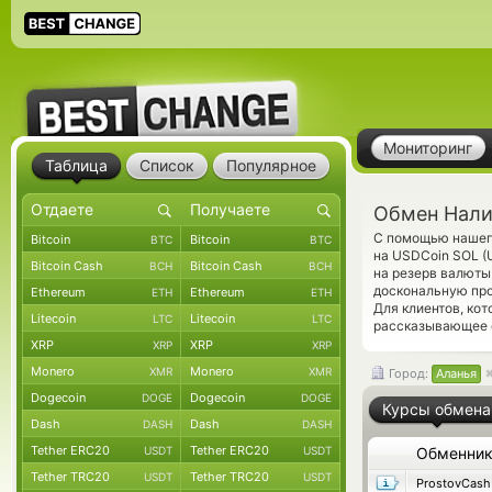
Мониторинг
Таблица
Список
Популярное
Обмен Нали
С помощью нашего
Bitcoin
Bitcoin
BTC
BTC
на USDCoin SOL (
Bitcoin Cash
Bitcoin Cash
BCH
BCH
на резерв валюты
доскональную про
Ethereum
Ethereum
ETH
ETH
Для клиентов, ко
Litecoin
Litecoin
LTC
LTC
рассказывающее о
XRP
XRP
XRP
XRP
Monero
Monero
XMR
XMR
Город:
Аланья
Dogecoin
Dogecoin
DOGE
DOGE
Курсы обмена
Dash
Dash
DASH
DASH
Tether ERC20
Tether ERC20
USDT
USDT
Обменни
Tether TRC20
Tether TRC20
USDT
USDT
ProstovCash