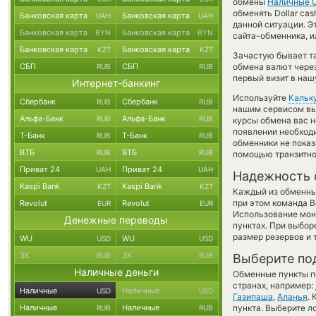
обмены
Наличные 
обменять Dollar cas
Банковская карта
Банковская карта
UAH
UAH
данной ситуации. 
Банковская карта
Банковская карта
BYN
BYN
сайта-обменника, и
Банковская карта
Банковская карта
KZT
KZT
Зачастую бывает т
СБП
СБП
обмена валют через
RUB
RUB
первый визит в наш
Интернет-банкинг
Используйте
Кальк
Сбербанк
Сбербанк
RUB
RUB
нашим сервисом вы,
Альфа-Банк
Альфа-Банк
RUB
RUB
курсы обмена вас 
появлении необходи
Т-Банк
Т-Банк
RUB
RUB
обменники не пока
ВТБ
ВТБ
RUB
RUB
помощью транзитно
Приват 24
Приват 24
UAH
UAH
Надежность 
Kaspi Bank
Kaspi Bank
KZT
KZT
Каждый из обменны
при этом команда 
Revolut
Revolut
EUR
EUR
Использование мон
Денежные переводы
пунктах. При выбор
размер резервов и 
WU
WU
USD
USD
ЗК
ЗК
RUB
RUB
Выберите по
Наличные деньги
Обменные пункты по
странах, например:
Наличные
Наличные
USD
USD
Газипаша
,
Аланья
.
Наличные
Наличные
пункта. Выберите л
RUB
RUB