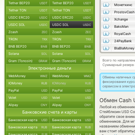
Tether BEP20
Tether BEP20
USDT
USDT
Монеткинс
Tether TON
Tether TON
USDT
USDT
ProstovCash
USDC ERC20
USDC ERC20
USDC
USDC
Xchange
USDC SOL
USDC SOL
USDC
USDC
BaksMan
Zcash
Zcash
ZEC
ZEC
RoyalCash
TRON
TRON
TRX
TRX
24PayBank
BNB BEP20
BNB BEP20
BNB
BNB
BlaBlaMoney
Solana
Solana
SOL
SOL
Всего по направле
Gram (Toncoin)
Gram (Toncoin)
GRAM
GRAM
Суммарный резерв
Электронные деньги
WebMoney
WebMoney
WMZ
WMZ
Обмены наличных с
фиксирования курс
ЮMoney
ЮMoney
RUB
RUB
сервисом в электр
PayPal
PayPal
USD
USD
Volet
Volet
USD
USD
Обмен Cash 
Alipay
Alipay
CNY
CNY
Любой из обменнико
Банковские счета и карты
Стейблкоин USD Coi
обратите свое вним
Банковская карта
Банковская карта
USD
USD
обменников. Для мг
названием обменник
Банковская карта
Банковская карта
RUB
RUB
вам стоит обратить
Банковская карта
Банковская карта
EUR
EUR