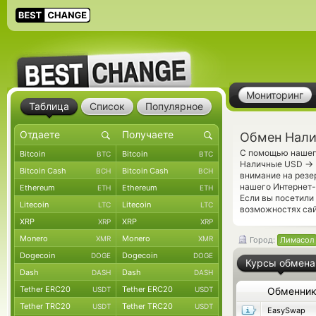
Мониторинг
Таблица
Список
Популярное
Обмен Нали
С помощью нашего
Bitcoin
Bitcoin
BTC
BTC
→
Наличные USD
Bitcoin Cash
Bitcoin Cash
BCH
BCH
внимание на резе
нашего Интернет-
Ethereum
Ethereum
ETH
ETH
Если вы посетили
Litecoin
Litecoin
LTC
LTC
возможностях сай
XRP
XRP
XRP
XRP
Monero
Monero
XMR
XMR
Город:
Лимасол
Dogecoin
Dogecoin
DOGE
DOGE
Курсы обмена
Dash
Dash
DASH
DASH
Tether ERC20
Tether ERC20
USDT
USDT
Обменни
Tether TRC20
Tether TRC20
USDT
USDT
EasySwap