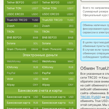
Tether BEP20
Tether BEP20
USDT
USDT
Всего по направле
Tether TON
Tether TON
USDT
USDT
Суммарный резерв
USDC ERC20
USDC ERC20
USDC
USDC
Официальный курс
TrueUSD TRC20
TrueUSD TRC20
TUSD
TUSD
Обмены наличных с
Zcash
Zcash
ZEC
ZEC
фиксирования курс
TRON
TRON
TRX
TRX
сервисом в электр
BNB BEP20
BNB BEP20
BNB
BNB
В целях противоде
Solana
Solana
SOL
SOL
обменные пункты п
Gram (Toncoin)
Gram (Toncoin)
GRAM
GRAM
В случае если тра
обменную операци
Электронные деньги
соблюдения требов
WebMoney
WebMoney
WMZ
WMZ
ЮMoney
ЮMoney
RUB
RUB
Обмен TrueU
PayPal
PayPal
USD
USD
Все указанные в сп
→
сети TRC20
Кэш 
Volet
Volet
USD
USD
обратите свое вним
Alipay
Alipay
CNY
CNY
на сайт обменного 
вебсайт обменника 
Банковские счета и карты
сайта-обменника. В
Банковская карта
Банковская карта
TRC20 (TUSD)
на
Н
USD
USD
обменять True USD 
Банковская карта
Банковская карта
RUB
RUB
этой ситуации. Мы
Банковская карта
Банковская карта
обменного пункта, 
EUR
EUR