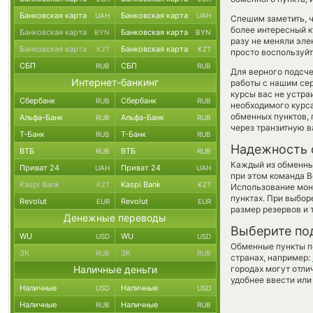
Банковская карта
Банковская карта
UAH
UAH
Спешим заметить, ч
более интересный
Банковская карта
Банковская карта
BYN
BYN
разу не меняли эле
Банковская карта
Банковская карта
KZT
KZT
просто воспользуйт
СБП
СБП
RUB
RUB
Для верного подсче
Интернет-банкинг
работы с нашим сер
курсы вас не устр
Сбербанк
Сбербанк
RUB
RUB
необходимого курса
обменных пунктов,
Альфа-Банк
Альфа-Банк
RUB
RUB
через транзитную в
Т-Банк
Т-Банк
RUB
RUB
Надежность 
ВТБ
ВТБ
RUB
RUB
Каждый из обменны
Приват 24
Приват 24
UAH
UAH
при этом команда 
Kaspi Bank
Kaspi Bank
KZT
KZT
Использование мон
пунктах. При выбор
Revolut
Revolut
EUR
EUR
размер резервов и 
Денежные переводы
Выберите по
WU
WU
USD
USD
Обменные пункты по
ЗК
ЗК
RUB
RUB
странах, например:
Наличные деньги
городах могут отли
удобнее ввести или
Наличные
Наличные
USD
USD
Наличные
Наличные
RUB
RUB