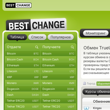
Мониторинг
Таблица
Список
Популярное
Обмен True
В таблице указан
Bitcoin
Bitcoin
BTC
BTC
курсам обмена в 
Bitcoin Cash
Bitcoin Cash
BCH
BCH
резервы валюты C
проверены предс
Ethereum
Ethereum
ETH
ETH
Если вы решили в
Litecoin
Litecoin
LTC
LTC
рассказывающее о
XRP
XRP
XRP
XRP
Monero
Monero
XMR
XMR
Город:
Мариямп
Dogecoin
Dogecoin
DOGE
DOGE
Курсы обмена
Dash
Dash
DASH
DASH
Tether ERC20
Tether ERC20
USDT
USDT
Обменни
Tether TRC20
Tether TRC20
USDT
USDT
Kingex