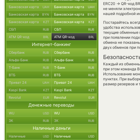
→
ERC20
QR-код BR
Банковская карта
Банковская карта
UAH
UAH
не меняли электрон
нашей подробной ин
Банковская карта
Банковская карта
BYN
BYN
Банковская карта
Банковская карта
KZT
KZT
Постарайтесь всег
удобства использов
СБП
СБП
RUB
RUB
текущие обменные 
ATM QR-код
ATM QR-код
BRL
BRL
при появлении подх
обмена не показаны
Интернет-банкинг
двух обменов при 
Сбербанк
Сбербанк
RUB
RUB
Безопасност
Альфа-Банк
Альфа-Банк
RUB
RUB
Каждый из обменны
Т-Банк
Т-Банк
RUB
RUB
при этом команда 
Использование мон
ВТБ
ВТБ
RUB
RUB
пунктах. При выбор
Приват 24
Приват 24
UAH
UAH
размер резервов и 
Kaspi Bank
Kaspi Bank
KZT
KZT
Revolut
Revolut
EUR
EUR
Денежные переводы
WU
WU
USD
USD
ЗК
ЗК
RUB
RUB
Наличные деньги
Наличные
Наличные
USD
USD