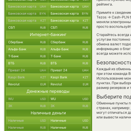
рейтинга.
Банковская карта
Банковская карта
UAH
UAH
Примите к сведению
Банковская карта
Банковская карта
BYN
BYN
→
Tezos
Cash-PLN б
Банковская карта
Банковская карта
KZT
KZT
меняли электронны
просто воспользуйт
СБП
СБП
RUB
RUB
Интернет-банкинг
Старайтесь всегда
услугам постоянно
Сбербанк
Сбербанк
RUB
RUB
обмена валют подхо
информацию о благо
Альфа-Банк
Альфа-Банк
RUB
RUB
всегда можете исп
Т-Банк
Т-Банк
RUB
RUB
Безопасност
ВТБ
ВТБ
RUB
RUB
Каждый из обменны
Приват 24
Приват 24
UAH
UAH
при этом команда 
Kaspi Bank
Kaspi Bank
KZT
KZT
Использование мон
пунктах. При выбор
Revolut
Revolut
EUR
EUR
размер резервов и 
Денежные переводы
Выберите по
WU
WU
USD
USD
Обменные пункты по
ЗК
ЗК
RUB
RUB
странах, например:
Наличные деньги
могут отличаться д
или вывести наличн
Наличные
Наличные
USD
USD
Наличные
Наличные
RUB
RUB