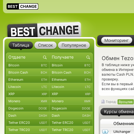
Мониторинг
Таблица
Список
Популярное
Обмен Tezo
В таблице ниже у
Bitcoin
Bitcoin
BTC
BTC
обмена в Интерне
Bitcoin Cash
Bitcoin Cash
BCH
BCH
валюты Cash PLN
проверку.
Ethereum
Ethereum
ETH
ETH
Если вы в первый
Litecoin
Litecoin
LTC
LTC
всех функциях сай
XRP
XRP
XRP
XRP
Monero
Monero
XMR
XMR
Город:
Вроцлав
Dogecoin
Dogecoin
DOGE
DOGE
Курсы обмена
Dash
Dash
DASH
DASH
Tether ERC20
Tether ERC20
USDT
USDT
Обменни
Tether TRC20
Tether TRC20
USDT
USDT
UAchanger