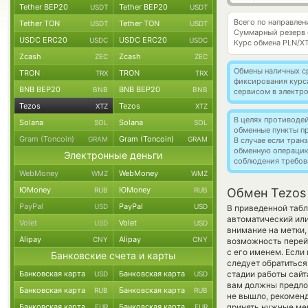
Tether BEP20
Tether BEP20
USDT
USDT
Всего по направлен
Tether TON
Tether TON
USDT
USDT
Суммарный резерв
USDC ERC20
USDC ERC20
USDC
USDC
Курс обмена
PLN/X
Zcash
Zcash
ZEC
ZEC
Обмены наличных с
TRON
TRON
TRX
TRX
фиксирования курс
BNB BEP20
BNB BEP20
BNB
BNB
сервисом в электр
Tezos
Tezos
XTZ
XTZ
В целях противоде
Solana
Solana
SOL
SOL
обменные пункты п
Gram (Toncoin)
Gram (Toncoin)
GRAM
GRAM
В случае если тра
обменную операци
Электронные деньги
соблюдения требов
WebMoney
WebMoney
WMZ
WMZ
ЮMoney
ЮMoney
RUB
RUB
Обмен Tezos 
PayPal
PayPal
USD
USD
В приведенной табл
автоматический ил
Volet
Volet
USD
USD
внимание на метки,
Alipay
Alipay
CNY
CNY
возможность перейт
с его именем. Если
Банковские счета и карты
следует обратиться
Банковская карта
Банковская карта
стадии работы сай
USD
USD
вам должны предложи
Банковская карта
Банковская карта
RUB
RUB
не вышло, рекомен
Банковская карта
Банковская карта
принять нужные ме
EUR
EUR