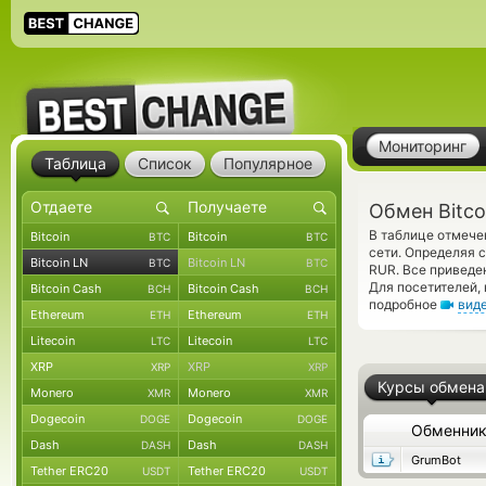
Мониторинг
Таблица
Список
Популярное
Обмен Bitco
В таблице отмече
Bitcoin
Bitcoin
BTC
BTC
сети. Определяя 
Bitcoin LN
Bitcoin LN
BTC
BTC
RUR. Все приведе
Для посетителей,
Bitcoin Cash
Bitcoin Cash
BCH
BCH
подробное
вид
Ethereum
Ethereum
ETH
ETH
Litecoin
Litecoin
LTC
LTC
XRP
XRP
XRP
XRP
Курсы обмена
Monero
Monero
XMR
XMR
Dogecoin
Dogecoin
DOGE
DOGE
Обменни
Dash
Dash
DASH
DASH
GrumBot
Tether ERC20
Tether ERC20
USDT
USDT