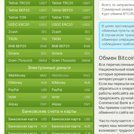
Tether TRC20
Tether TRC20
USDT
USDT
Всего по направлен
Суммарный резерв
Tether BEP20
Tether BEP20
USDT
USDT
Курс обмена
BTC/R
Tether TON
Tether TON
USDT
USDT
USDC ERC20
USDC ERC20
USDC
USDC
В целях противоде
обменные пункты п
Zcash
Zcash
ZEC
ZEC
В случае если тра
TRON
TRON
TRX
TRX
обменную операци
соблюдения требов
BNB BEP20
BNB BEP20
BNB
BNB
Solana
Solana
SOL
SOL
Обмен Bitcoi
Gram (Toncoin)
Gram (Toncoin)
GRAM
GRAM
Все перечисленные 
Электронные деньги
Национальный комм
которые временами 
WebMoney
WebMoney
WMZ
WMZ
интересующего вас 
ЮMoney
ЮMoney
RUB
RUB
Если вы перешли на
обратиться к опера
PayPal
PayPal
USD
USD
работы вебсайта а
Volet
Volet
USD
USD
предложить ручной о
Commercial Bank в 
Alipay
Alipay
CNY
CNY
Мы примем соответ
Банковские счета и карты
обменного сайта из
Банковская карта
Банковская карта
USD
USD
Часто получается т
через наш монитори
Банковская карта
Банковская карта
RUB
RUB
возникают труднос
Банковская карта
Банковская карта
EUR
EUR