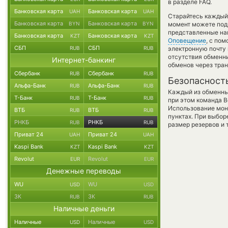
в разделе FAQ.
Банковская карта
Банковская карта
UAH
UAH
Старайтесь каждый
Банковская карта
Банковская карта
BYN
BYN
момент можете под
представленные наш
Банковская карта
Банковская карта
KZT
KZT
Оповещение
, с по
СБП
СБП
RUB
RUB
электронную почту 
отсутствия обменн
Интернет-банкинг
обменов через тра
Сбербанк
Сбербанк
RUB
RUB
Безопасност
Альфа-Банк
Альфа-Банк
RUB
RUB
Каждый из обменны
Т-Банк
Т-Банк
RUB
RUB
при этом команда 
Использование мон
ВТБ
ВТБ
RUB
RUB
пунктах. При выбор
РНКБ
РНКБ
RUB
RUB
размер резервов и 
Приват 24
Приват 24
UAH
UAH
Kaspi Bank
Kaspi Bank
KZT
KZT
Revolut
Revolut
EUR
EUR
Денежные переводы
WU
WU
USD
USD
ЗК
ЗК
RUB
RUB
Наличные деньги
Наличные
Наличные
USD
USD