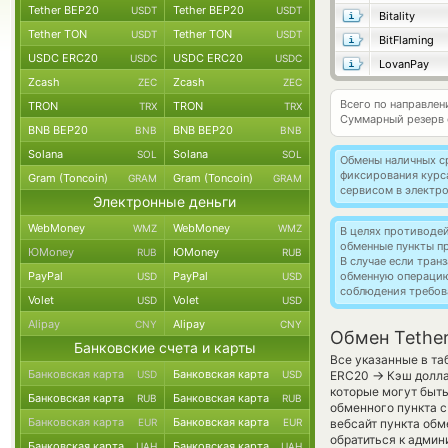
Tether BEP20
Tether BEP20
USDT
USDT
Bitality
Tether TON
Tether TON
USDT
USDT
BitFlaming
USDC ERC20
USDC ERC20
USDC
USDC
LovanPay
Zcash
Zcash
ZEC
ZEC
Всего по направлен
TRON
TRON
TRX
TRX
Суммарный резерв
BNB BEP20
BNB BEP20
BNB
BNB
Solana
Solana
SOL
SOL
Обмены наличных с
фиксирования курс
Gram (Toncoin)
Gram (Toncoin)
GRAM
GRAM
сервисом в электр
Электронные деньги
WebMoney
WebMoney
WMZ
WMZ
В целях противоде
обменные пункты п
ЮMoney
ЮMoney
RUB
RUB
В случае если тра
PayPal
PayPal
обменную операци
USD
USD
соблюдения требов
Volet
Volet
USD
USD
Alipay
Alipay
CNY
CNY
Обмен Tethe
Банковские счета и карты
Все указанные в та
Банковская карта
Банковская карта
→
USD
USD
ERC20
Кэш долла
которые могут быт
Банковская карта
Банковская карта
RUB
RUB
обменного пункта с
Банковская карта
Банковская карта
EUR
EUR
вебсайт пункта обм
обратиться к админ
Банковская карта
Банковская карта
UAH
UAH