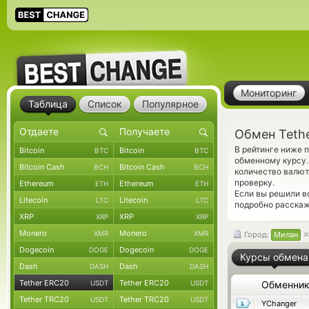
Мониторинг
Таблица
Список
Популярное
Обмен Teth
В рейтинге ниже 
Bitcoin
Bitcoin
BTC
BTC
обменному курсу.
Bitcoin Cash
Bitcoin Cash
BCH
BCH
количество валют
проверку.
Ethereum
Ethereum
ETH
ETH
Если вы решили в
Litecoin
Litecoin
LTC
LTC
подробно расскаж
XRP
XRP
XRP
XRP
Monero
Monero
XMR
XMR
Город:
Милан
Dogecoin
Dogecoin
DOGE
DOGE
Курсы обмена
Dash
Dash
DASH
DASH
Tether ERC20
Tether ERC20
USDT
USDT
Обменни
Tether TRC20
Tether TRC20
USDT
USDT
YChanger