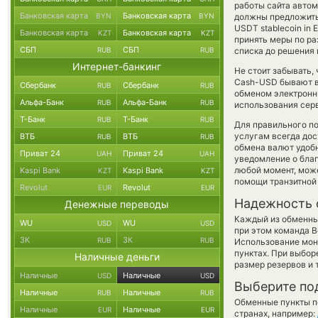
работы сайта авто
Банковская карта
Банковская карта
BYN
BYN
должны предложить 
USDT stablecoin in 
Банковская карта
Банковская карта
KZT
KZT
принять меры по р
СБП
СБП
RUB
RUB
списка до решения
Интернет-банкинг
Не стоит забывать,
Cash-USD бывают вы
Сбербанк
Сбербанк
RUB
RUB
обменом электронны
Альфа-Банк
Альфа-Банк
RUB
RUB
использования сер
Т-Банк
Т-Банк
RUB
RUB
Для правильного по
услугам всегда до
ВТБ
ВТБ
RUB
RUB
обмена валют удобн
Приват 24
Приват 24
UAH
UAH
уведомление о благо
любой момент, мож
Kaspi Bank
Kaspi Bank
KZT
KZT
помощи транзитной
Revolut
Revolut
EUR
EUR
Надежность 
Денежные переводы
Каждый из обменны
WU
WU
USD
USD
при этом команда 
ЗК
ЗК
RUB
RUB
Использование мон
пунктах. При выбор
Наличные деньги
размер резервов и 
Наличные
Наличные
USD
USD
Выберите по
Наличные
Наличные
RUB
RUB
Обменные пункты по
Наличные
Наличные
EUR
EUR
странах, например: