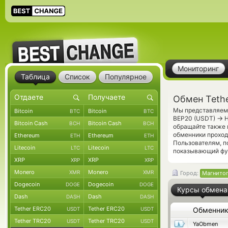
Мониторинг
Таблица
Список
Популярное
Обмен Teth
Мы представляем 
Bitcoin
Bitcoin
BTC
BTC
→
BEP20 (USDT)
Н
Bitcoin Cash
Bitcoin Cash
BCH
BCH
обращайте также 
обменники проход
Ethereum
Ethereum
ETH
ETH
Пользователям, 
Litecoin
Litecoin
LTC
LTC
показывающий фун
XRP
XRP
XRP
XRP
Monero
Monero
XMR
XMR
Город:
Магнито
Dogecoin
Dogecoin
DOGE
DOGE
Курсы обмена
Dash
Dash
DASH
DASH
Tether ERC20
Tether ERC20
USDT
USDT
Обменни
Tether TRC20
Tether TRC20
USDT
USDT
YaObmen