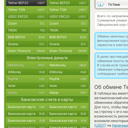
Tether BEP20
Tether BEP20
USDT
USDT
ПоТеме
Tether TON
Tether TON
USDT
USDT
Всего по направлен
USDC ERC20
USDC ERC20
USDC
USDC
Суммарный резерв
Zcash
Zcash
ZEC
ZEC
Официальный курс
TRON
TRON
TRX
TRX
Обмены наличных с
BNB BEP20
BNB BEP20
BNB
BNB
фиксирования курс
Solana
Solana
SOL
SOL
сервисом в электр
Gram (Toncoin)
Gram (Toncoin)
GRAM
GRAM
В целях противоде
Электронные деньги
обменные пункты п
WebMoney
WebMoney
В случае если тра
WMZ
WMZ
обменную операци
ЮMoney
ЮMoney
RUB
RUB
соблюдения требов
PayPal
PayPal
USD
USD
Volet
Volet
USD
USD
Об обмене Te
Alipay
Alipay
CNY
CNY
В таблице вы имеет
автоматический или
Банковские счета и карты
обменника обратите
Банковская карта
Банковская карта
Для того, чтобы пе
USD
USD
на строчку с его н
Банковская карта
Банковская карта
RUB
RUB
возможность реализ
Банковская карта
Банковская карта
возникли некоторые
EUR
EUR
(USDT)
на
Наличны
Банковская карта
Банковская карта
UAH
UAH