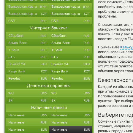
если поменять Tethe
Банковская карта
Банковская карта
сообщить нам о сл
BYN
BYN
проблемы с админис
Банковская карта
Банковская карта
KZT
KZT
проблемы.
СБП
СБП
RUB
RUB
Спешим заметить, 
Интернет-банкинг
обнаружить более 
пункта. Если у вас
Сбербанк
Сбербанк
RUB
RUB
посетить раздел FA
Альфа-Банк
Альфа-Банк
RUB
RUB
Применяйте
Кальку
Т-Банк
Т-Банк
RUB
RUB
использования серв
обменные курсы ва
ВТБ
ВТБ
RUB
RUB
появлении подходящ
Приват 24
Приват 24
UAH
UAH
отсутствия пункто
обменов через тра
Kaspi Bank
Kaspi Bank
KZT
KZT
Revolut
Revolut
EUR
EUR
Безопасност
Денежные переводы
Каждый из обменны
при этом команда 
WU
WU
USD
USD
Использование мон
ЗК
ЗК
RUB
RUB
пунктах. При выбор
размер резервов и 
Наличные деньги
Выберите по
Наличные
Наличные
USD
USD
Обменные пункты по
Наличные
Наличные
RUB
RUB
странах, например:
Наличные
Наличные
EUR
EUR
разных городах мог