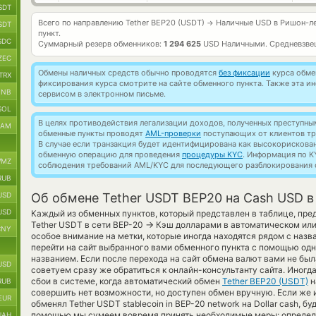
SDT
Всего по направлению Tether BEP20 (USDT)
Наличные USD в Ришон-л
→
SDT
пункт.
SDC
Суммарный резерв обменников:
1 294 625
USD Наличными.
Средневзве
ZEC
Обмены наличных средств обычно проводятся
без фиксации
курса обмен
TRX
фиксирования курса смотрите на сайте обменного пункта. Также эта 
BNB
сервисом в электронном письме.
SOL
В целях противодействия легализации доходов, полученных преступны
RAM
обменные пункты проводят
AML-проверки
поступающих от клиентов тр
В случае если транзакция будет идентифицирована как высокорискова
обменную операцию для проведения
процедуры KYC
. Информация по K
MZ
соблюдения требований AML/KYC для последующего разблокирования с
RUB
USD
Об обмене Tether USDT BEP20 на Cash USD 
USD
Каждый из обменных пунктов, который представлен в таблице, пре
→
Tether USDT в сети BEP-20
Кэш долларами в автоматическом ил
CNY
особое внимание на метки, которые иногда находятся рядом с наз
перейти на сайт выбранного вами обменного пункта с помощью одн
названием. Если после перехода на сайт обмена валют вами не бы
USD
советуем сразу же обратиться к онлайн-консультанту сайта. Иногд
сбои в системе, когда автоматический обмен
Tether BEP20 (USDT)
н
RUB
совершить нет возможности, но доступен обмен вручную. Если же 
EUR
обменял Tether USDT stablecoin in BEP-20 network на Dollar cash, б
помощью мы сумеем вовремя принять необходимые меры: определ
UAH