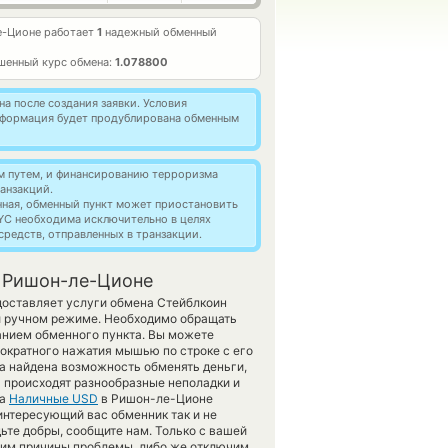
е-Ционе работает
1
надежный обменный
шенный курс обмена:
1.078800
а после создания заявки. Условия
информация будет продублирована обменным
м путем, и финансированию терроризма
анзакций.
нная, обменный пункт может приостановить
YC необходима исключительно в целях
редств, отправленных в транзакции.
в Ришон-ле-Ционе
доставляет услуги обмена Стейблкоин
и ручном режиме. Необходимо обращать
ванием обменного пункта. Вы можете
ократного нажатия мышью по строке с его
ла найдена возможность обменять деньги,
а происходят разнообразные неполадки и
а
Наличные USD
в Ришон-ле-Ционе
интересующий вас обменник так и не
удьте добры, сообщите нам. Только с вашей
им причины проблемы, либо же отключим