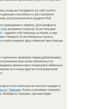
е, когда вы попадаете на сайт пункта
ги данным способом и у вас возникли
ией, расположенной в разделе FAQ.
сть проводимого обмена. Для комфорта
стике
резервов и курсов. Если текущие
е
– задайте собственные условия, и при
или Telegram. Если обменные пункты
м
и найти вариант двух обменов при помощи
л тщательно проверен перед добавлением,
сполнением ими своих обязательств.
оводимых финансовых операций в обменных
имание на отзывы других пользователей,
е.
 деньги за наличные во многих городах и
асол
,
Ларнака
. Курсы и резервы в разных
а. Выберите локацию, где вам будет