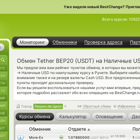
Уже видели новый BestChange? Пригла
Всего курсов:
10622
Мониторинг
Обменники
Проверка адреса
Пар
е
Обмен Tether BEP20 (USDT) на Наличные U
Мы предлагаем вам рейтинг пунктов обмена, в которых вы можете
BTC
→
Наличные USD по наилучшему курсу в Рунете. Выберите наибо
BCH
внимание также и на резерв валюты Cash USD. Все предложенн
пункты проходят доскональную проверку.
ETH
Если вы решили воспользоваться нашими услугами впервые, пр
LTC
которое подробно расскажет обо всех операциях на BestChange.ru
XRP
XMR
Город:
Ришон-ле-Цион
Обратный обмен
Избранное
OGE
Курсы обмена
Калькулятор
Оповещение
Дво
ASH
SDT
Обменник
Отдаете
По
▲
SDT
от 10 000
More-Ex
1.07880000
1
USDT BEP20
US