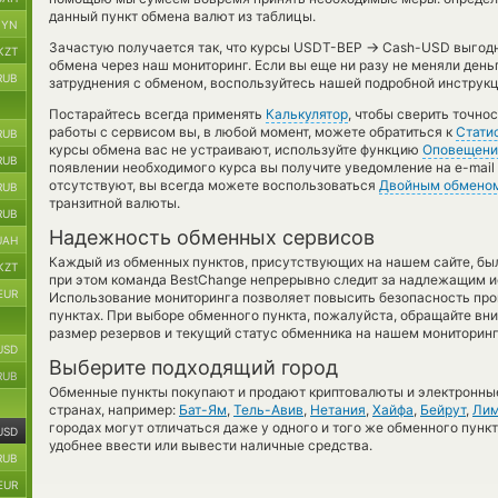
данный пункт обмена валют из таблицы.
BYN
→
Зачастую получается так, что курсы USDT-BEP
Cash-USD выгодне
KZT
обмена через наш мониторинг. Если вы еще ни разу не меняли день
RUB
затруднения с обменом, воспользуйтесь нашей подробной инструкц
Постарайтесь всегда применять
Калькулятор
, чтобы сверить точно
работы с сервисом вы, в любой момент, можете обратиться к
Стати
RUB
курсы обмена вас не устраивают, используйте функцию
Оповещени
RUB
появлении необходимого курса вы получите уведомление на e-mail 
отсутствуют, вы всегда можете воспользоваться
Двойным обмено
RUB
транзитной валюты.
RUB
Надежность обменных сервисов
UAH
Каждый из обменных пунктов, присутствующих на нашем сайте, бы
KZT
при этом команда BestChange непрерывно следит за надлежащим и
EUR
Использование мониторинга позволяет повысить безопасность пр
пунктах. При выборе обменного пункта, пожалуйста, обращайте вн
размер резервов и текущий статус обменника на нашем мониторинг
USD
Выберите подходящий город
RUB
Обменные пункты покупают и продают криптовалюты и электронные
странах, например:
Бат-Ям
,
Тель-Авив
,
Нетания
,
Хайфа
,
Бейрут
,
Лим
городах могут отличаться даже у одного и того же обменного пункт
USD
удобнее ввести или вывести наличные средства.
RUB
EUR