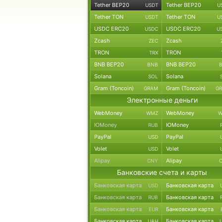
Tether BEP20
Tether BEP20
USDT
U
Tether TON
Tether TON
USDT
U
USDC ERC20
USDC ERC20
USDC
U
Zcash
Zcash
ZEC
TRON
TRON
TRX
BNB BEP20
BNB BEP20
BNB
Solana
Solana
SOL
Gram (Toncoin)
Gram (Toncoin)
GRAM
G
Электронные деньги
WebMoney
WebMoney
WMZ
W
ЮMoney
ЮMoney
RUB
PayPal
PayPal
USD
Volet
Volet
USD
Alipay
Alipay
CNY
Банковские счета и карты
Банковская карта
Банковская карта
USD
Банковская карта
Банковская карта
RUB
Банковская карта
Банковская карта
EUR
Банковская карта
Банковская карта
UAH