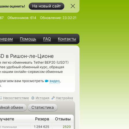
На новый сайт
шаем оценить!
67
Обменников:
614
Обновление:
23:32:21
тнерам
Помощь
FAQ
Контакты
SD в Ришон-ле-Ционе
 легко обменивать Tether BEP20 (USDT)
лее удобный обменный курс, обращая
ые нашим онлайн-сервисом обменные
едлагаем вам просмотреть
видео
,
.
Несоответствие
История
Настройка
йной обмен
Статистика
лучаете
Резерв
Отзывы
1 294 625
2520
D Наличными