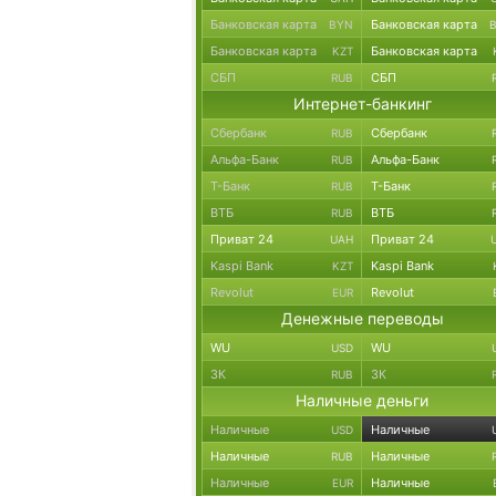
Банковская карта
Банковская карта
BYN
Банковская карта
Банковская карта
KZT
СБП
СБП
RUB
Интернет-банкинг
Сбербанк
Сбербанк
RUB
Альфа-Банк
Альфа-Банк
RUB
Т-Банк
Т-Банк
RUB
ВТБ
ВТБ
RUB
Приват 24
Приват 24
UAH
Kaspi Bank
Kaspi Bank
KZT
Revolut
Revolut
EUR
Денежные переводы
WU
WU
USD
ЗК
ЗК
RUB
Наличные деньги
Наличные
Наличные
USD
Наличные
Наличные
RUB
Наличные
Наличные
EUR