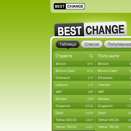
Таблица
Список
Популярно
Bitcoin
Bitcoin
BTC
Bitcoin Cash
Bitcoin Cash
BCH
Ethereum
Ethereum
ETH
Litecoin
Litecoin
LTC
XRP
XRP
XRP
Monero
Monero
XMR
Dogecoin
Dogecoin
DOGE
D
Dash
Dash
DASH
D
Tether ERC20
Tether ERC20
USDT
U
Tether TRC20
Tether TRC20
USDT
U