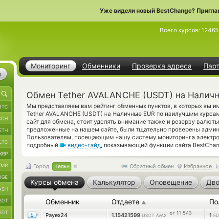
Уже видели новый BestChange? Пригла
Всего курсов:
12465
Мониторинг
Обменники
Проверка адреса
Пар
е
Обмен Tether AVALANCHE (USDT) на Наличн
Мы представляем вам рейтинг обменных пунктов, в которых вы и
BTC
Tether AVALANCHE (USDT) на Наличные EUR по наилучшим курсам
BCH
сайт для обмена, стоит уделять внимание также и резерву валют
предложенные на нашем сайте, были тщательно проверены админ
ETH
Пользователям, посещающим нашу систему мониторинга электро
LTC
подробный
видео-гайд
, показывающий функции сайта BestChan
XRP
XMR
Город:
Кельн
Обратный обмен
Избранное
OGE
Курсы обмена
Калькулятор
Оповещение
Дво
ASH
SDT
Обменник
Отдаете
По
▲
SDT
от 11 543
Payex24
1.15421599
1
USDT AVAX
EU