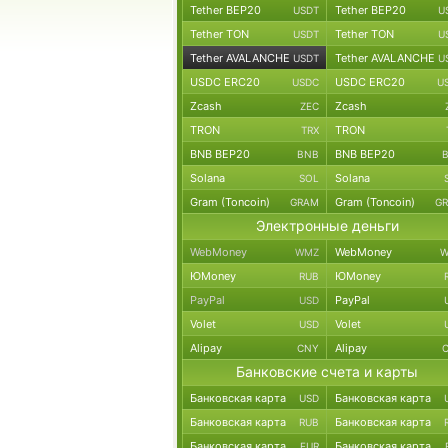
Tether BEP20
Tether BEP20
USDT
U
Tether TON
Tether TON
USDT
U
Tether AVALANCHE
Tether AVALANCHE
USDT
U
USDC ERC20
USDC ERC20
USDC
U
Zcash
Zcash
ZEC
TRON
TRON
TRX
BNB BEP20
BNB BEP20
BNB
Solana
Solana
SOL
Gram (Toncoin)
Gram (Toncoin)
GRAM
G
Электронные деньги
WebMoney
WebMoney
WMZ
W
ЮMoney
ЮMoney
RUB
PayPal
PayPal
USD
Volet
Volet
USD
Alipay
Alipay
CNY
Банковские счета и карты
Банковская карта
Банковская карта
USD
Банковская карта
Банковская карта
RUB
Банковская карта
Банковская карта
EUR