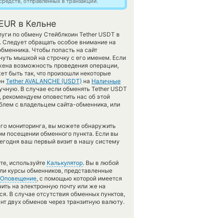
редств, отправленных в транзакции.
EUR в Кельне
уги по обмену Стейблкоин Tether USDT в
. Следует обращать особое внимание на
обменника. Чтобы попасть на сайт
нуть мышкой на строчку с его именем. Если
ужена возможность проведения операции,
т быть так, что произошли некоторые
ен
Tether AVALANCHE (USDT)
на
Наличные
чную. В случае если обменять Tether USDT
ь, рекомендуем оповестить нас об этой
блем с владельцем сайта-обменника, или
его мониторинга, вы можете обнаружить
м посещении обменного пункта. Если вы
егодня ваш первый визит в нашу систему
те, используйте
Калькулятор
. Вы в любой
сли курсы обменников, представленные
Оповещение
, с помощью которой имеется
ить на электронную почту или же на
тся. В случае отсутствия обменных пунктов,
т двух обменов через транзитную валюту.