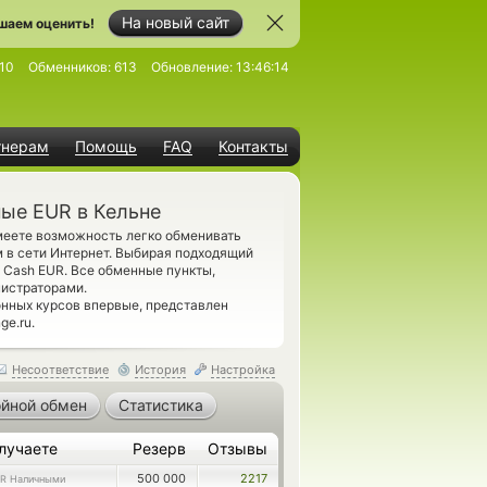
На новый сайт
шаем оценить!
10
Обменников:
613
Обновление:
13:46:14
тнерам
Помощь
FAQ
Контакты
ые EUR в Кельне
меете возможность легко обменивать
 в сети Интернет. Выбирая подходящий
ы Cash EUR. Все обменные пункты,
истраторами.
нных курсов впервые, представлен
ge.ru.
Несоответствие
История
Настройка
йной обмен
Статистика
лучаете
Резерв
Отзывы
500 000
2217
R Наличными