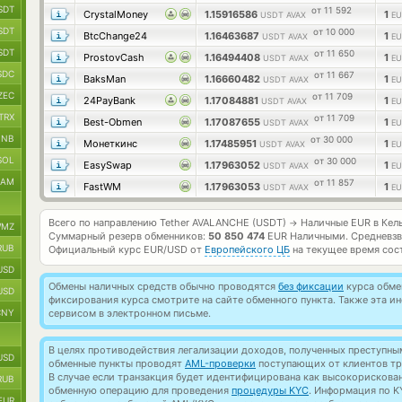
SDT
от 11 592
CrystalMoney
1.15916586
1
USDT AVAX
EU
SDT
от 10 000
BtcChange24
1.16463687
1
USDT AVAX
EU
SDT
от 11 650
ProstovCash
1.16494408
1
USDT AVAX
EU
SDC
от 11 667
BaksMan
1.16660482
1
USDT AVAX
EU
ZEC
от 11 709
24PayBank
1.17084881
1
USDT AVAX
EU
TRX
от 11 709
Best-Obmen
1.17087655
1
USDT AVAX
EU
BNB
от 30 000
Монеткинс
1.17485951
1
USDT AVAX
EU
SOL
от 30 000
EasySwap
1.17963052
1
USDT AVAX
EU
RAM
от 11 857
FastWM
1.17963053
1
USDT AVAX
EU
Всего по направлению Tether AVALANCHE (USDT)
Наличные EUR в Кел
→
MZ
Суммарный резерв обменников:
50 850 474
EUR Наличными.
Средневзв
RUB
Официальный курс
EUR/USD
от
Европейского ЦБ
на текущее время сос
USD
Обмены наличных средств обычно проводятся
без фиксации
курса обмен
USD
фиксирования курса смотрите на сайте обменного пункта. Также эта 
CNY
сервисом в электронном письме.
В целях противодействия легализации доходов, полученных преступны
USD
обменные пункты проводят
AML-проверки
поступающих от клиентов тр
В случае если транзакция будет идентифицирована как высокорискова
RUB
обменную операцию для проведения
процедуры KYC
. Информация по K
EUR