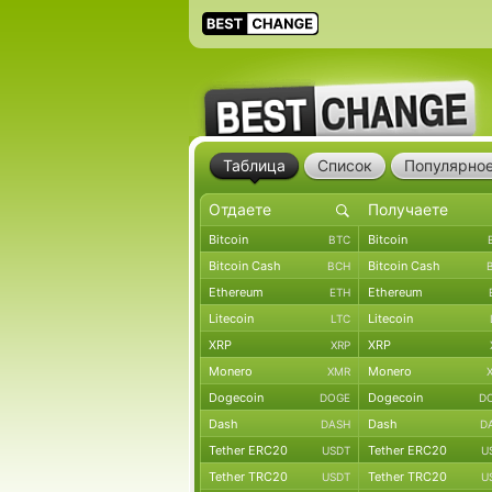
Таблица
Список
Популярно
Bitcoin
Bitcoin
BTC
Bitcoin Cash
Bitcoin Cash
BCH
Ethereum
Ethereum
ETH
Litecoin
Litecoin
LTC
XRP
XRP
XRP
Monero
Monero
XMR
Dogecoin
Dogecoin
DOGE
D
Dash
Dash
DASH
D
Tether ERC20
Tether ERC20
USDT
U
Tether TRC20
Tether TRC20
USDT
U