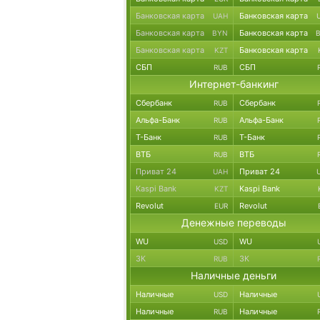
Банковская карта
Банковская карта
UAH
Банковская карта
Банковская карта
BYN
Банковская карта
Банковская карта
KZT
СБП
СБП
RUB
Интернет-банкинг
Сбербанк
Сбербанк
RUB
Альфа-Банк
Альфа-Банк
RUB
Т-Банк
Т-Банк
RUB
ВТБ
ВТБ
RUB
Приват 24
Приват 24
UAH
Kaspi Bank
Kaspi Bank
KZT
Revolut
Revolut
EUR
Денежные переводы
WU
WU
USD
ЗК
ЗК
RUB
Наличные деньги
Наличные
Наличные
USD
Наличные
Наличные
RUB