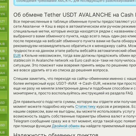
соблюдения требований AML/KYC для последующего разблокирования с
UAH
Об обмене Tether USDT AVALANCHE на Cash 
BYN
Все перечисленные в таблице обменные пункты предоставляют усл
KZT
→
сети Аваланчи
Кэш в евро в автоматическом или ручном режиме
RUB
специальные метки, которые иногда находятся рядом с названием 
выбранного вами обменного пункта, надо всего лишь один раз клик
после перехода на вебсайт обменного пункта вами не была обнар
RUB
рекомендуем незамедлительно обратиться к менеджеру сайта. Може
трудности и на данном этапе работы вебсайта автоматический обм
RUB
EUR
в Кельне невозможен, тогда вам должны предложить обмен вру
RUB
stablecoin in Avalanche network на Euro cash все-таки не получилос
ситуации. Это поможет нам вовремя принять меры по решению про
RUB
же вовсе удалить его из списка до решения вопроса.
UAH
Спешим заметить, что переходя на сайты-обменники именно с наш
KZT
→
более интересный курс USDT-AVAX
Cash-EUR, нежели при просто
EUR
еще ни разу не меняли электронные деньги подобным способом и с
мониторинга, просто воспользуйтесь инструкцией из раздела FAQ.
Для правильного подсчета суммы, которую вы отдаете или получае
USD
момент можете подробно изучить
Статистику
курсов и резервов. Е
RUB
нашим сервисом, вам не выгодны, вы можете использовать услугу
возможность задать собственные параметры обмена валют и получ
Telegram сообщение сразу же в тот момент, когда такой курс появи
USD
при помощи функции
Двойной обмен
вы найдете приемлемый вариан
RUB
Надежность обменных пунктов