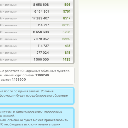
8 658 608
596
R Наличными
6 164 301
5761
R Наличными
17 283 407
8517
R Наличными
114 737
8025
R Наличными
8 658 608
6758
R Наличными
7 579 052
6860
R Наличными
114 737
418
R Наличными
277 024
815
R Наличными
1 500 000
1435
R Наличными
ьне работает
10
надежных обменных пунктов.
ешенный курс обмена:
1.166246
тавляет
1.153500
а после создания заявки. Условия
информация будет продублирована обменным
м путем, и финансированию терроризма
анзакций.
нная, обменный пункт может приостановить
YC необходима исключительно в целях