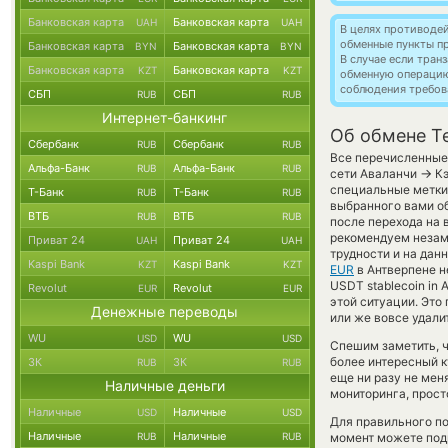
Банковская карта
Банковская карта
UAH
UAH
В целях противоде
обменные пункты п
Банковская карта
Банковская карта
BYN
BYN
В случае если тра
Банковская карта
Банковская карта
KZT
KZT
обменную операци
соблюдения требов
СБП
СБП
RUB
RUB
Интернет-банкинг
Об обмене T
Сбербанк
Сбербанк
RUB
RUB
Все перечисленные
Альфа-Банк
Альфа-Банк
RUB
RUB
→
сети Аваланчи
Кэ
специальные метки,
Т-Банк
Т-Банк
RUB
RUB
выбранного вами об
ВТБ
ВТБ
RUB
RUB
после перехода на 
рекомендуем незаме
Приват 24
Приват 24
UAH
UAH
трудности и на дан
Kaspi Bank
Kaspi Bank
KZT
KZT
EUR
в Антверпене н
USDT stablecoin in 
Revolut
Revolut
EUR
EUR
этой ситуации. Эт
Денежные переводы
или же вовсе удали
WU
WU
USD
USD
Спешим заметить, ч
более интересный 
ЗК
ЗК
RUB
RUB
еще ни разу не мен
Наличные деньги
мониторинга, прост
Наличные
Наличные
USD
USD
Для правильного по
Наличные
Наличные
RUB
RUB
момент можете под