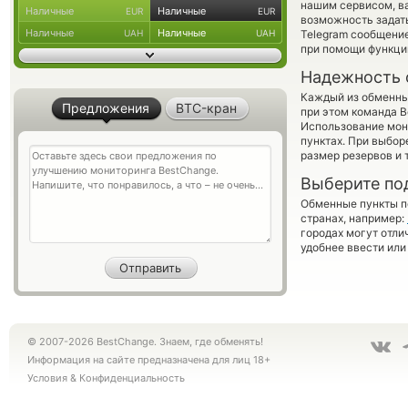
нашим сервисом, в
Наличные
Наличные
EUR
EUR
возможность задать
Наличные
Наличные
UAH
UAH
Telegram сообщение
при помощи функц
Надежность 
Каждый из обменны
Предложения
BTC-кран
при этом команда 
Использование мон
пунктах. При выбор
размер резервов и 
Выберите по
Обменные пункты по
странах, например:
городах могут отли
удобнее ввести или
© 2007-2026 BestChange. Знаем, где обменять!
Информация на сайте предназначена для лиц 18+
Условия
&
Конфиденциальность