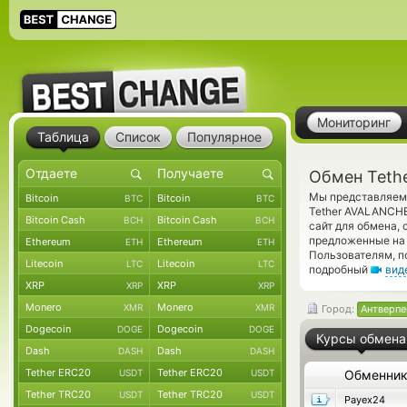
Мониторинг
Таблица
Список
Популярное
Обмен Teth
Мы представляем 
Bitcoin
Bitcoin
BTC
BTC
Tether AVALANCHE
Bitcoin Cash
Bitcoin Cash
BCH
BCH
сайт для обмена,
предложенные на 
Ethereum
Ethereum
ETH
ETH
Пользователям, п
Litecoin
Litecoin
LTC
LTC
подробный
вид
XRP
XRP
XRP
XRP
Monero
Monero
XMR
XMR
Город:
Антверпе
Dogecoin
Dogecoin
DOGE
DOGE
Курсы обмена
Dash
Dash
DASH
DASH
Tether ERC20
Tether ERC20
USDT
USDT
Обменни
Tether TRC20
Tether TRC20
USDT
USDT
Payex24