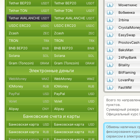
Tether BEP20
Tether BEP20
USDT
USDT
Монеткинс
Tether TON
Tether TON
USDT
USDT
Вобменка
Tether AVALANCHE
Tether AVALANCHE
USDT
USDT
2rbina
USDC ERC20
USDC ERC20
USDC
USDC
CrystalMone
Zcash
Zcash
ZEC
ZEC
EasySwap
TRON
TRON
TRX
TRX
ProstovCash
BNB BEP20
BNB BEP20
BNB
BNB
BaksMan
Solana
Solana
SOL
SOL
24PayBank
Gram (Toncoin)
Gram (Toncoin)
GRAM
GRAM
Bitality
Электронные деньги
BitFlaming
WebMoney
WebMoney
WMZ
WMZ
LovanPay
ЮMoney
ЮMoney
RUB
RUB
FastWM
PayPal
PayPal
USD
USD
Всего по направле
Volet
Volet
USD
USD
пунктов.
Alipay
Alipay
CNY
CNY
Суммарный резерв
Официальный курс
Банковские счета и карты
Банковская карта
Банковская карта
USD
USD
Обмены наличных с
фиксирования курс
Банковская карта
Банковская карта
RUB
RUB
сервисом в электр
Банковская карта
Банковская карта
EUR
EUR