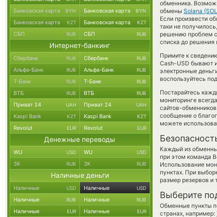
обменника. Возможн
Банковская карта
Банковская карта
обмены
Solana (SOL
BYN
BYN
Если произвести об
Банковская карта
Банковская карта
KZT
KZT
таки не получилось
СБП
СБП
решению проблем с
RUB
RUB
списка до решения 
Интернет-банкинг
Примите к сведению
Сбербанк
Сбербанк
RUB
RUB
Cash-USD бывают ин
Альфа-Банк
Альфа-Банк
RUB
RUB
электронные деньги
воспользуйтесь под
Т-Банк
Т-Банк
RUB
RUB
Постарайтесь кажд
ВТБ
ВТБ
RUB
RUB
мониторинге всегд
Приват 24
Приват 24
UAH
UAH
сайтов-обменников 
сообщение о благоп
Kaspi Bank
Kaspi Bank
KZT
KZT
можете использов
Revolut
Revolut
EUR
EUR
Безопасност
Денежные переводы
Каждый из обменны
WU
WU
USD
USD
при этом команда 
ЗК
ЗК
RUB
RUB
Использование мон
пунктах. При выбор
Наличные деньги
размер резервов и 
Наличные
Наличные
USD
USD
Выберите по
Наличные
Наличные
RUB
RUB
Обменные пункты по
Наличные
Наличные
EUR
EUR
странах, например: