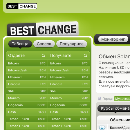
Мониторинг
Таблица
Список
Популярное
Обмен Sola
С помощью нашего
Bitcoin
Bitcoin
BTC
BTC
Наличные USD по 
Bitcoin Cash
Bitcoin Cash
BCH
BCH
резервы необходи
сервиса.
Ethereum
Ethereum
ETH
ETH
Для посетителей,
Litecoin
Litecoin
LTC
LTC
советуем подроб
XRP
XRP
XRP
XRP
Monero
Monero
XMR
XMR
Город:
Мукачев
Dogecoin
Dogecoin
DOGE
DOGE
Курсы обмена
Dash
Dash
DASH
DASH
Tether ERC20
Tether ERC20
USDT
USDT
Обменни
Tether TRC20
Tether TRC20
USDT
USDT
БарскийДво