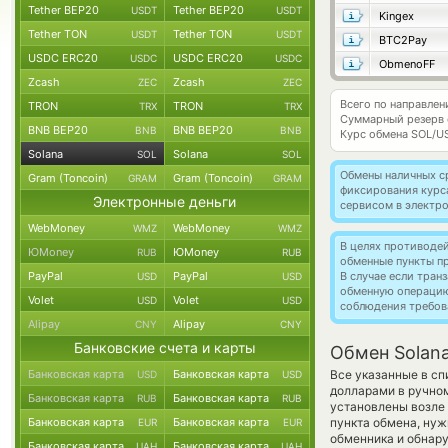
Tether BEP20
Tether BEP20
USDT
USDT
Kingex
Tether TON
Tether TON
USDT
USDT
BTC2Pay
USDC ERC20
USDC ERC20
USDC
USDC
ObmenoFF
Zcash
Zcash
ZEC
ZEC
Всего по направлен
TRON
TRON
TRX
TRX
Суммарный резерв
BNB BEP20
BNB BEP20
BNB
BNB
Курс обмена
SOL/U
Solana
Solana
SOL
SOL
Обмены наличных с
Gram (Toncoin)
Gram (Toncoin)
GRAM
GRAM
фиксирования курс
Электронные деньги
сервисом в электр
WebMoney
WebMoney
WMZ
WMZ
В целях противоде
ЮMoney
ЮMoney
RUB
RUB
обменные пункты п
PayPal
PayPal
В случае если тра
USD
USD
обменную операци
Volet
Volet
USD
USD
соблюдения требов
Alipay
Alipay
CNY
CNY
Банковские счета и карты
Обмен Solana
Банковская карта
Банковская карта
Все указанные в с
USD
USD
долларами в ручном
Банковская карта
Банковская карта
RUB
RUB
установлены возле 
Банковская карта
Банковская карта
пункта обмена, нуж
EUR
EUR
обменника и обнар
Банковская карта
Банковская карта
UAH
UAH