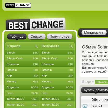
Мониторинг
Таблица
Список
Популярное
Обмен Solan
С помощью нашего
Bitcoin
Bitcoin
BTC
BTC
Наличные USD по 
Bitcoin Cash
Bitcoin Cash
BCH
BCH
резервы необходи
сервиса.
Ethereum
Ethereum
ETH
ETH
Для посетителей,
Litecoin
Litecoin
LTC
LTC
советуем подроб
XRP
XRP
XRP
XRP
Monero
Monero
XMR
XMR
Город:
Черкасс
Dogecoin
Dogecoin
DOGE
DOGE
Курсы обмена
Dash
Dash
DASH
DASH
Tether ERC20
Tether ERC20
USDT
USDT
Обменни
Tether TRC20
Tether TRC20
USDT
USDT
Payex24