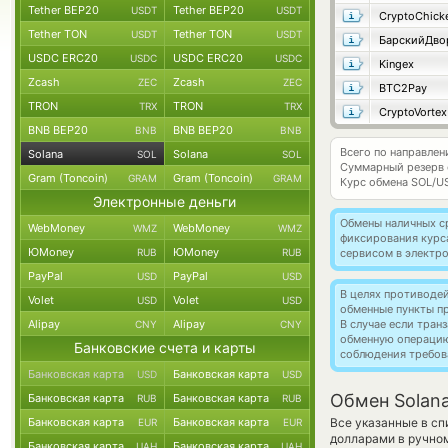
Tether BEP20
Tether BEP20
USDT
USDT
CryptoChick
Tether TON
Tether TON
USDT
USDT
БарскийДво
USDC ERC20
USDC ERC20
USDC
USDC
Kingex
Zcash
Zcash
ZEC
ZEC
BTC2Pay
TRON
TRON
TRX
TRX
CryptoVortex
BNB BEP20
BNB BEP20
BNB
BNB
Всего по направлен
Solana
Solana
SOL
SOL
Суммарный резерв
Gram (Toncoin)
Gram (Toncoin)
GRAM
GRAM
Курс обмена
SOL/U
Электронные деньги
Обмены наличных с
WebMoney
WebMoney
WMZ
WMZ
фиксирования курс
ЮMoney
ЮMoney
RUB
RUB
сервисом в электр
PayPal
PayPal
USD
USD
В целях противоде
Volet
Volet
USD
USD
обменные пункты п
Alipay
Alipay
В случае если тра
CNY
CNY
обменную операци
Банковские счета и карты
соблюдения требов
Банковская карта
Банковская карта
USD
USD
Обмен Solana
Банковская карта
Банковская карта
RUB
RUB
Банковская карта
Банковская карта
Все указанные в с
EUR
EUR
долларами в ручном
Банковская карта
Банковская карта
UAH
UAH