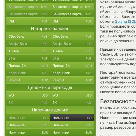
установлены возле 
Банковская карта
Банковская карта
пункта обмена, нуж
BYN
BYN
обменника и обнар
Банковская карта
Банковская карта
KZT
KZT
обменника. Возможн
СБП
СБП
обмены
Solana (SOL
RUB
RUB
Если произвести об
Интернет-банкинг
таки не получилось
решению проблем с
Сбербанк
Сбербанк
RUB
RUB
списка до решения 
Альфа-Банк
Альфа-Банк
RUB
RUB
Примите к сведению
Т-Банк
Т-Банк
RUB
RUB
Cash-USD бывают ин
ВТБ
ВТБ
RUB
RUB
электронные деньги
воспользуйтесь под
Приват 24
Приват 24
UAH
UAH
Постарайтесь кажд
Kaspi Bank
Kaspi Bank
KZT
KZT
мониторинге всегд
Revolut
Revolut
EUR
EUR
сайтов-обменников 
Денежные переводы
сообщение о благоп
можете использов
WU
WU
USD
USD
Безопасност
ЗК
ЗК
RUB
RUB
Каждый из обменны
Наличные деньги
при этом команда 
Использование мон
Наличные
Наличные
USD
USD
пунктах. При выбор
Наличные
Наличные
RUB
RUB
размер резервов и 
Наличные
Наличные
EUR
EUR