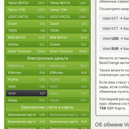
обменные сервис
Tether BEP20
Tether BEP20
USDT
USDT
Посмотрите напр
Tether TON
Tether TON
USDT
USDT
USDC ERC20
USDC ERC20
USDC
USDC
→
Volet KZT
Бан
Zcash
Zcash
ZEC
ZEC
→
Volet KZT
Бан
TRON
TRON
TRX
TRX
BNB BEP20
BNB BEP20
BNB
BNB
→
Volet
USD
Ба
Solana
Solana
SOL
SOL
→
Volet
EUR
Бан
Gram (Toncoin)
Gram (Toncoin)
GRAM
GRAM
Электронные деньги
Можете оставит
BestChange авто
WebMoney
WebMoney
WMZ
WMZ
Также можете о
ЮMoney
ЮMoney
RUB
RUB
платежную систе
PayPal
PayPal
USD
USD
Если вам станут
Volet
Volet
USD
USD
рады, если сооб
обменные пункты
Volet
Volet
KZT
KZT
Последний раз ку
Alipay
Alipay
CNY
CNY
курс обмена сос
Банковские счета и карты
739
GBP Карта.
Банковская карта
Банковская карта
USD
USD
Банковская карта
Банковская карта
RUB
RUB
Об обмене Vo
Банковская карта
Банковская карта
EUR
EUR