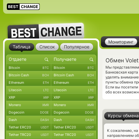
Мониторинг
Таблица
Список
Популярное
Обмен Volet
Мы представляем 
Bitcoin
Bitcoin
BTC
BTC
Банковская карта
Bitcoin Cash
Bitcoin Cash
BCH
BCH
уделять внимание
пункты обмена пр
Ethereum
Ethereum
ETH
ETH
Если вы посетили
Litecoin
Litecoin
LTC
LTC
обо всех возможн
XRP
XRP
XRP
XRP
Monero
Monero
XMR
XMR
Dogecoin
Dogecoin
DOGE
DOGE
Курсы обмена
Dash
Dash
DASH
DASH
Tether ERC20
Tether ERC20
USDT
USDT
К сожалению, на
Tether TRC20
Tether TRC20
USDT
USDT
направлением об