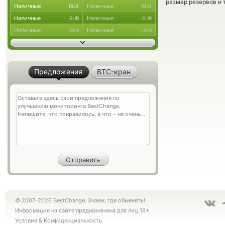
размер резервов и 
Наличные
Наличные
RUB
RUB
Наличные
Наличные
EUR
EUR
Наличные
Наличные
UAH
UAH
Предложения
BTC-кран
© 2007-2026 BestChange. Знаем, где обменять!
Информация на сайте предназначена для лиц 18+
Условия
&
Конфиденциальность