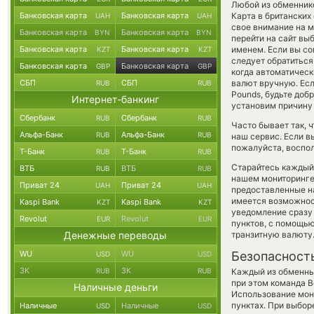
Любой из обменнико
Банковская карта
Банковская карта
Карта в британских
UAH
UAH
свое внимание на м
Банковская карта
Банковская карта
BYN
BYN
перейти на сайт вы
Банковская карта
Банковская карта
именем. Если вы со
KZT
KZT
следует обратиться
Банковская карта
Банковская карта
GBP
GBP
когда автоматичес
СБП
СБП
валют вручную. Если
RUB
RUB
Pounds, будьте до
Интернет-банкинг
установим причину 
Сбербанк
Сбербанк
RUB
RUB
Часто бывает так, 
Альфа-Банк
Альфа-Банк
RUB
RUB
наш сервис. Если в
пожалуйста, воспол
Т-Банк
Т-Банк
RUB
RUB
Старайтесь каждый
ВТБ
ВТБ
RUB
RUB
нашем мониторинге
Приват 24
Приват 24
UAH
UAH
предоставленные н
имеется возможност
Kaspi Bank
Kaspi Bank
KZT
KZT
уведомление сразу 
Revolut
Revolut
EUR
EUR
пунктов, с помощь
Денежные переводы
транзитную валюту
WU
WU
Безопасност
USD
USD
ЗК
ЗК
RUB
RUB
Каждый из обменны
при этом команда 
Наличные деньги
Использование мон
пунктах. При выбор
Наличные
Наличные
USD
USD