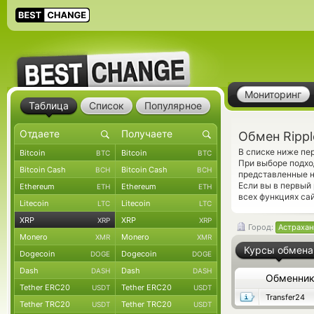
Мониторинг
Таблица
Список
Популярное
Обмен Rippl
В списке ниже пе
Bitcoin
Bitcoin
BTC
BTC
При выборе подхо
Bitcoin Cash
Bitcoin Cash
BCH
BCH
представленные н
Если вы в первый
Ethereum
Ethereum
ETH
ETH
всех функциях сай
Litecoin
Litecoin
LTC
LTC
XRP
XRP
XRP
XRP
Город:
Астрахан
Monero
Monero
XMR
XMR
Курсы обмена
Dogecoin
Dogecoin
DOGE
DOGE
Dash
Dash
DASH
DASH
Обменни
Tether ERC20
Tether ERC20
USDT
USDT
Transfer24
Tether TRC20
Tether TRC20
USDT
USDT