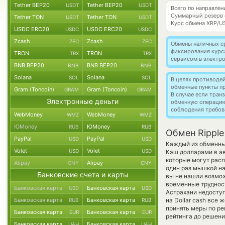
Tether BEP20
Tether BEP20
USDT
USDT
Всего по направлен
Суммарный резерв
Tether TON
Tether TON
USDT
USDT
Курс обмена
XRP/U
USDC ERC20
USDC ERC20
USDC
USDC
Zcash
Zcash
ZEC
ZEC
Обмены наличных с
фиксирования курс
TRON
TRON
TRX
TRX
сервисом в электр
BNB BEP20
BNB BEP20
BNB
BNB
Solana
Solana
SOL
SOL
В целях противоде
обменные пункты п
Gram (Toncoin)
Gram (Toncoin)
GRAM
GRAM
В случае если тра
Электронные деньги
обменную операци
соблюдения требов
WebMoney
WebMoney
WMZ
WMZ
ЮMoney
ЮMoney
RUB
RUB
Обмен Ripple
PayPal
PayPal
USD
USD
Каждый из обменных
Volet
Volet
USD
USD
Кэш долларами в а
которые могут расп
Alipay
Alipay
CNY
CNY
один раз мышкой на
Банковские счета и карты
вы не нашли возмож
временные трудност
Банковская карта
Банковская карта
USD
USD
Астрахани недоступ
Банковская карта
Банковская карта
на Dollar cash все
RUB
RUB
принять меры по ре
Банковская карта
Банковская карта
EUR
EUR
рейтинга до решен
Банковская карта
Банковская карта
UAH
UAH