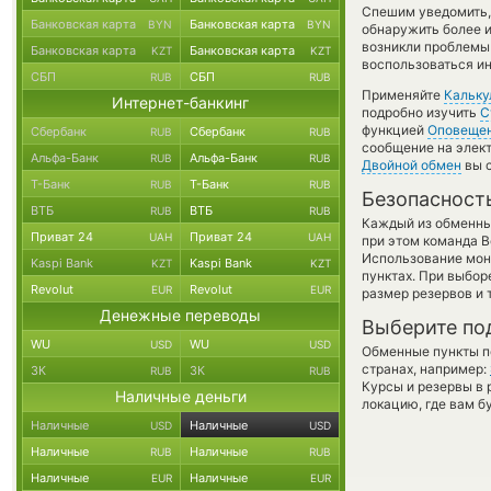
Спешим уведомить,
Банковская карта
Банковская карта
BYN
BYN
обнаружить более и
возникли проблемы 
Банковская карта
Банковская карта
KZT
KZT
воспользоваться и
СБП
СБП
RUB
RUB
Применяйте
Кальку
Интернет-банкинг
подробно изучить
С
функцией
Оповеще
Сбербанк
Сбербанк
RUB
RUB
сообщение на элект
Альфа-Банк
Альфа-Банк
RUB
RUB
Двойной обмен
вы с
Т-Банк
Т-Банк
RUB
RUB
Безопасност
ВТБ
ВТБ
RUB
RUB
Каждый из обменны
Приват 24
Приват 24
UAH
UAH
при этом команда 
Использование мон
Kaspi Bank
Kaspi Bank
KZT
KZT
пунктах. При выбор
Revolut
Revolut
EUR
EUR
размер резервов и 
Денежные переводы
Выберите по
WU
WU
USD
USD
Обменные пункты по
странах, например:
ЗК
ЗК
RUB
RUB
Курсы и резервы в 
Наличные деньги
локацию, где вам б
Наличные
Наличные
USD
USD
Наличные
Наличные
RUB
RUB
Наличные
Наличные
EUR
EUR