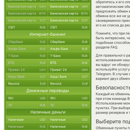
обратитесь к его о
Банковская карта
Банковская карта
автоматические о
UAH
UAH
предложить обмен в
Банковская карта
Банковская карта
BYN
BYN
обмена все же не у
Банковская карта
Банковская карта
своевременно прин
KZT
KZT
его из списка до р
СБП
СБП
RUB
RUB
Помните, что при п
Интернет-банкинг
быть интереснее, ч
Сбербанк
Сбербанк
RUB
RUB
подобным способом
разделе FAQ.
Альфа-Банк
Альфа-Банк
RUB
RUB
Для правильного ра
Т-Банк
Т-Банк
RUB
RUB
использования наше
ВТБ
ВТБ
RUB
RUB
вы вдруг не обнару
используйте услуг
Приват 24
Приват 24
UAH
UAH
Telegram. В случае
Kaspi Bank
Kaspi Bank
KZT
KZT
вариант двух обмен
Revolut
Revolut
EUR
EUR
Безопасност
Денежные переводы
Каждый из обменны
WU
WU
USD
USD
при этом команда 
Использование мон
ЗК
ЗК
RUB
RUB
пунктах. При выбор
Наличные деньги
размер резервов и 
Наличные
Наличные
USD
USD
Выберите по
Наличные
Наличные
RUB
RUB
Обменные пункты по