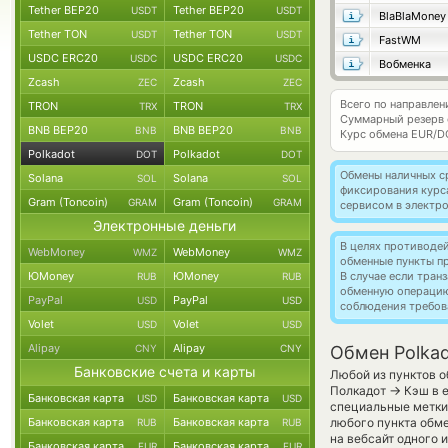
Tether BEP20
Tether BEP20
USDT
USDT
BlaBlaMoney
Tether TON
Tether TON
USDT
USDT
FastWM
USDC ERC20
USDC ERC20
USDC
USDC
Вобменка
Zcash
Zcash
ZEC
ZEC
Всего по направлен
TRON
TRON
TRX
TRX
Суммарный резерв
BNB BEP20
BNB BEP20
BNB
BNB
Курс обмена
EUR/D
Polkadot
Polkadot
DOT
DOT
Обмены наличных с
Solana
Solana
SOL
SOL
фиксирования курс
Gram (Toncoin)
Gram (Toncoin)
GRAM
GRAM
сервисом в электр
Электронные деньги
В целях противоде
WebMoney
WebMoney
WMZ
WMZ
обменные пункты п
ЮMoney
ЮMoney
В случае если тра
RUB
RUB
обменную операци
PayPal
PayPal
USD
USD
соблюдения требов
Volet
Volet
USD
USD
Alipay
Alipay
CNY
CNY
Обмен Polkad
Банковские счета и карты
Любой из пунктов о
→
Полкадот
Кэш в е
Банковская карта
Банковская карта
USD
USD
специальные метки,
Банковская карта
Банковская карта
любого пункта обме
RUB
RUB
на вебсайт одного
Банковская карта
Банковская карта
EUR
EUR