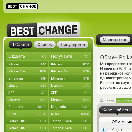
Мониторинг
Таблица
Список
Популярное
Обмен Polk
Мы предлагаем ва
Bitcoin
Bitcoin
BTC
BTC
Наличные EUR по 
Bitcoin Cash
Bitcoin Cash
BCH
BCH
на резервное кол
администраторами
Ethereum
Ethereum
ETH
ETH
Если вы пользует
Litecoin
Litecoin
LTC
LTC
рассказывающее о
XRP
XRP
XRP
XRP
Monero
Monero
XMR
XMR
Город:
Дортмун
Dogecoin
Dogecoin
DOGE
DOGE
Курсы обмена
Dash
Dash
DASH
DASH
Tether ERC20
Tether ERC20
USDT
USDT
Обменни
Tether TRC20
Tether TRC20
USDT
USDT
Kingex