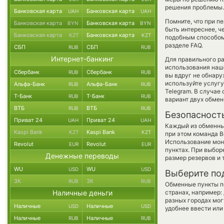
решения проблемы.
Банковская карта
Банковская карта
UAH
UAH
Помните, что при п
Банковская карта
Банковская карта
BYN
BYN
быть интереснее, ч
Банковская карта
Банковская карта
KZT
KZT
подобным способом
разделе FAQ.
СБП
СБП
RUB
RUB
Интернет-банкинг
Для правильного ра
использования наше
Сбербанк
Сбербанк
RUB
RUB
вы вдруг не обнару
используйте услуг
Альфа-Банк
Альфа-Банк
RUB
RUB
Telegram. В случае
Т-Банк
Т-Банк
RUB
RUB
вариант двух обмен
ВТБ
ВТБ
RUB
RUB
Безопасност
Приват 24
Приват 24
UAH
UAH
Каждый из обменны
Kaspi Bank
Kaspi Bank
KZT
KZT
при этом команда 
Использование мон
Revolut
Revolut
EUR
EUR
пунктах. При выбор
Денежные переводы
размер резервов и 
WU
WU
USD
USD
Выберите по
ЗК
ЗК
RUB
RUB
Обменные пункты по
Наличные деньги
странах, например:
разных городах мог
Наличные
Наличные
USD
USD
удобнее ввести или
Наличные
Наличные
RUB
RUB