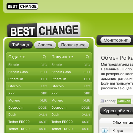
Мониторинг
Таблица
Список
Популярное
Обмен Polk
Мы предлагаем ва
Bitcoin
Bitcoin
BTC
BTC
Наличные EUR по 
Bitcoin Cash
Bitcoin Cash
BCH
BCH
на резервное кол
администраторами
Ethereum
Ethereum
ETH
ETH
Если вы пользует
Litecoin
Litecoin
LTC
LTC
рассказывающее о
XRP
XRP
XRP
XRP
Monero
Monero
XMR
XMR
Город:
Бишкек
Dogecoin
Dogecoin
DOGE
DOGE
Курсы обмена
Dash
Dash
DASH
DASH
Tether ERC20
Tether ERC20
USDT
USDT
Обменни
Tether TRC20
Tether TRC20
USDT
USDT
Kingex