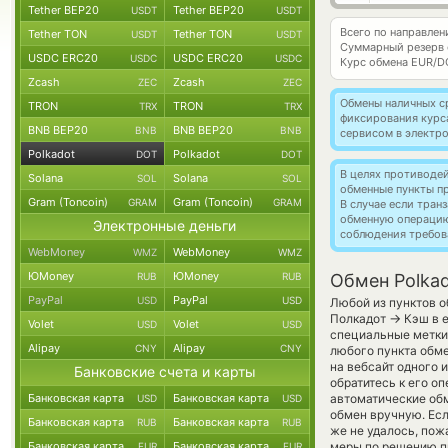
Tether BEP20
Tether BEP20
USDT
USDT
Всего по направлен
Tether TON
Tether TON
USDT
USDT
Суммарный резерв
USDC ERC20
USDC ERC20
USDC
USDC
Курс обмена
EUR/D
Zcash
Zcash
ZEC
ZEC
Обмены наличных с
TRON
TRON
TRX
TRX
фиксирования курс
BNB BEP20
BNB BEP20
BNB
BNB
сервисом в электр
Polkadot
Polkadot
DOT
DOT
В целях противоде
Solana
Solana
SOL
SOL
обменные пункты п
Gram (Toncoin)
Gram (Toncoin)
GRAM
GRAM
В случае если тра
обменную операци
Электронные деньги
соблюдения требов
WebMoney
WebMoney
WMZ
WMZ
ЮMoney
ЮMoney
RUB
RUB
Обмен Polkad
PayPal
PayPal
USD
USD
Любой из пунктов о
→
Полкадот
Кэш в е
Volet
Volet
USD
USD
специальные метки,
Alipay
Alipay
CNY
CNY
любого пункта обме
на вебсайт одного
Банковские счета и карты
обратитесь к его о
Банковская карта
Банковская карта
автоматические о
USD
USD
обмен вручную. Есл
Банковская карта
Банковская карта
RUB
RUB
же не удалось, пож
Банковская карта
Банковская карта
меры по решению пр
EUR
EUR