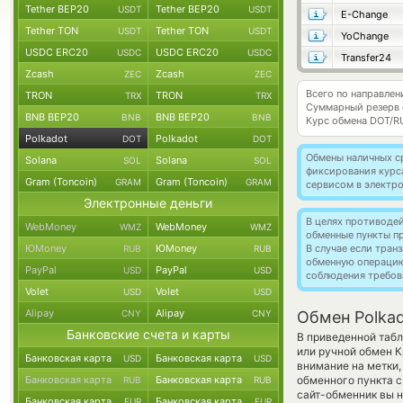
Tether BEP20
Tether BEP20
USDT
USDT
E-Change
Tether TON
Tether TON
USDT
USDT
YoChange
USDC ERC20
USDC ERC20
USDC
USDC
Transfer24
Zcash
Zcash
ZEC
ZEC
Всего по направлен
TRON
TRON
TRX
TRX
Суммарный резерв
BNB BEP20
BNB BEP20
BNB
BNB
Курс обмена
DOT/R
Polkadot
Polkadot
DOT
DOT
Обмены наличных с
Solana
Solana
SOL
SOL
фиксирования курс
Gram (Toncoin)
Gram (Toncoin)
GRAM
GRAM
сервисом в электр
Электронные деньги
В целях противоде
WebMoney
WebMoney
WMZ
WMZ
обменные пункты п
ЮMoney
ЮMoney
В случае если тра
RUB
RUB
обменную операци
PayPal
PayPal
USD
USD
соблюдения требов
Volet
Volet
USD
USD
Alipay
Alipay
CNY
CNY
Обмен Polkad
Банковские счета и карты
В приведенной таб
или ручной обмен 
Банковская карта
Банковская карта
USD
USD
внимание на метки,
Банковская карта
Банковская карта
обменного пункта с
RUB
RUB
сайт-обменник вы н
Банковская карта
Банковская карта
EUR
EUR