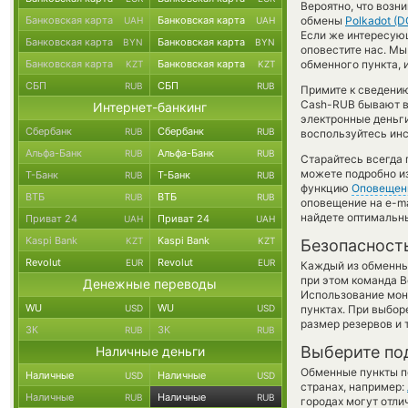
Вероятно, что возн
Банковская карта
Банковская карта
обмены
Polkadot (D
UAH
UAH
Если же интересующ
Банковская карта
Банковская карта
BYN
BYN
оповестите нас. М
Банковская карта
Банковская карта
обменного пункта, 
KZT
KZT
СБП
СБП
RUB
RUB
Примите к сведению
Cash-RUB бывают вы
Интернет-банкинг
электронные деньг
Сбербанк
Сбербанк
RUB
RUB
воспользуйтесь инс
Альфа-Банк
Альфа-Банк
RUB
RUB
Старайтесь всегда
можете подробно и
Т-Банк
Т-Банк
RUB
RUB
функцию
Оповещен
ВТБ
ВТБ
RUB
RUB
оповещение на e-ma
найдете оптимальны
Приват 24
Приват 24
UAH
UAH
Kaspi Bank
Kaspi Bank
KZT
KZT
Безопасност
Revolut
Revolut
EUR
EUR
Каждый из обменны
при этом команда 
Денежные переводы
Использование мон
WU
WU
USD
USD
пунктах. При выбор
размер резервов и 
ЗК
ЗК
RUB
RUB
Выберите по
Наличные деньги
Обменные пункты по
Наличные
Наличные
USD
USD
странах, например:
Наличные
Наличные
RUB
RUB
городах могут отли