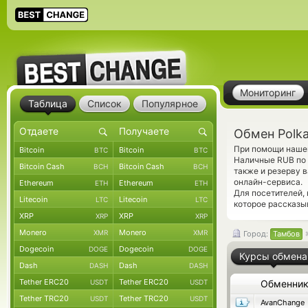
Мониторинг
Таблица
Список
Популярное
Обмен Polk
При помощи нашег
Bitcoin
Bitcoin
BTC
BTC
Наличные RUB по 
Bitcoin Cash
Bitcoin Cash
BCH
BCH
также и резерву 
онлайн-сервиса.
Ethereum
Ethereum
ETH
ETH
Для посетителей,
Litecoin
Litecoin
LTC
LTC
которое рассказыв
XRP
XRP
XRP
XRP
Monero
Monero
XMR
XMR
Город:
Тамбов
Dogecoin
Dogecoin
DOGE
DOGE
Курсы обмена
Dash
Dash
DASH
DASH
Tether ERC20
Tether ERC20
USDT
USDT
Обменни
Tether TRC20
Tether TRC20
USDT
USDT
AvanChange