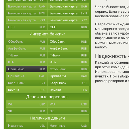
Банковская карта
Банковская карта
UAH
UAH
Часто бывает так, 
сервис. Если у вас
Банковская карта
Банковская карта
BYN
BYN
воспользоваться по
Банковская карта
Банковская карта
KZT
KZT
Старайтесь каждый
СБП
СБП
RUB
RUB
мониторинге всегд
обмена валют удобн
Интернет-банкинг
информацию о выгод
Сбербанк
Сбербанк
RUB
RUB
момент, можете ис
валюты.
Альфа-Банк
Альфа-Банк
RUB
RUB
Надежность 
Т-Банк
Т-Банк
RUB
RUB
ВТБ
ВТБ
Каждый из обменны
RUB
RUB
при этом команда 
Ozon Банк
Ozon Банк
RUB
RUB
Использование мон
Приват 24
Приват 24
пунктах. При выбор
UAH
UAH
размер резервов и 
Kaspi Bank
Kaspi Bank
KZT
KZT
Revolut
Revolut
EUR
EUR
Денежные переводы
WU
WU
USD
USD
ЗК
ЗК
RUB
RUB
Наличные деньги
Наличные
Наличные
USD
USD