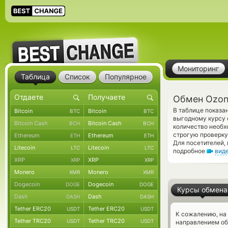
Мониторинг
Таблица
Список
Популярное
Обмен Ozon
В таблице показа
Bitcoin
Bitcoin
BTC
BTC
выгодному курсу 
Bitcoin Cash
Bitcoin Cash
BCH
BCH
количество необх
строгую проверку
Ethereum
Ethereum
ETH
ETH
Для посетителей,
Litecoin
Litecoin
LTC
LTC
подробное
вид
XRP
XRP
XRP
XRP
Monero
Monero
XMR
XMR
Dogecoin
Dogecoin
DOGE
DOGE
Курсы обмена
Dash
Dash
DASH
DASH
Tether ERC20
Tether ERC20
USDT
USDT
К сожалению, на
Tether TRC20
Tether TRC20
USDT
USDT
направлением о