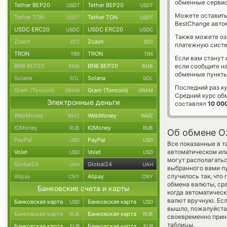
обменные сервис
Tether BEP20
Tether BEP20
USDT
USDT
Можете оставит
Tether TON
Tether TON
USDT
USDT
BestChange авто
USDC ERC20
USDC ERC20
USDC
USDC
Также можете о
Zcash
Zcash
ZEC
ZEC
платежную систе
TRON
TRON
TRX
TRX
Если вам станут
BNB BEP20
BNB BEP20
если сообщите н
BNB
BNB
обменные пункты
Solana
Solana
SOL
SOL
Последний раз к
Gram (Toncoin)
Gram (Toncoin)
GRAM
GRAM
Средний курс об
Электронные деньги
составлял
10 00
WebMoney
WebMoney
WMZ
WMZ
ЮMoney
ЮMoney
RUB
RUB
Об обмене O
PayPal
PayPal
USD
USD
Все показанные в 
автоматическом ил
Volet
Volet
USD
USD
могут располагатьс
Global24
Global24
UAH
UAH
выбранного вами пу
случилось так, что
Alipay
Alipay
CNY
CNY
обмена валюты, сра
Банковские счета и карты
когда автоматичес
валют вручную. Есл
Банковская карта
Банковская карта
USD
USD
вышло, пожалуйста
Банковская карта
Банковская карта
RUB
RUB
своевременно прин
таблицы.
Банковская карта
Банковская карта
EUR
EUR