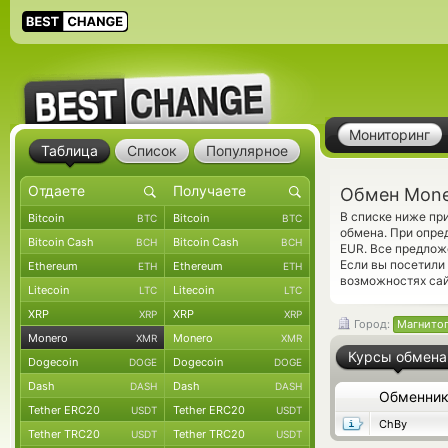
Мониторинг
Таблица
Список
Популярное
Обмен Mone
В списке ниже пр
Bitcoin
Bitcoin
BTC
BTC
обмена. При опре
Bitcoin Cash
Bitcoin Cash
BCH
BCH
EUR. Все предлож
Если вы посетили
Ethereum
Ethereum
ETH
ETH
возможностях сай
Litecoin
Litecoin
LTC
LTC
XRP
XRP
XRP
XRP
Город:
Магнито
Monero
Monero
XMR
XMR
Курсы обмена
Dogecoin
Dogecoin
DOGE
DOGE
Dash
Dash
DASH
DASH
Обменни
Tether ERC20
Tether ERC20
USDT
USDT
ChBy
Tether TRC20
Tether TRC20
USDT
USDT