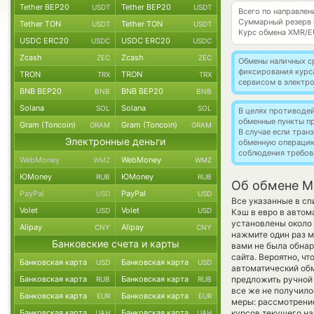
Tether BEP20
Tether BEP20
USDT
USDT
Всего по направле
Суммарный резерв
Tether TON
Tether TON
USDT
USDT
Курс обмена
XMR/E
USDC ERC20
USDC ERC20
USDC
USDC
Zcash
Zcash
ZEC
ZEC
Обмены наличных с
фиксирования курс
TRON
TRON
TRX
TRX
сервисом в электр
BNB BEP20
BNB BEP20
BNB
BNB
Solana
Solana
SOL
SOL
В целях противоде
обменные пункты п
Gram (Toncoin)
Gram (Toncoin)
GRAM
GRAM
В случае если тра
Электронные деньги
обменную операци
соблюдения требов
WebMoney
WebMoney
WMZ
WMZ
ЮMoney
ЮMoney
RUB
RUB
Об обмене M
PayPal
PayPal
USD
USD
Все указанные в с
Volet
Volet
USD
USD
Кэш в евро в автом
установлены около 
Alipay
Alipay
CNY
CNY
нажмите один раз м
Банковские счета и карты
вами не была обна
сайта. Вероятно, ч
Банковская карта
Банковская карта
USD
USD
автоматический о
Банковская карта
Банковская карта
предложить ручной 
RUB
RUB
все же не получил
Банковская карта
Банковская карта
EUR
EUR
меры: рассмотрение
Банковская карта
Банковская карта
курсов текущего н
UAH
UAH