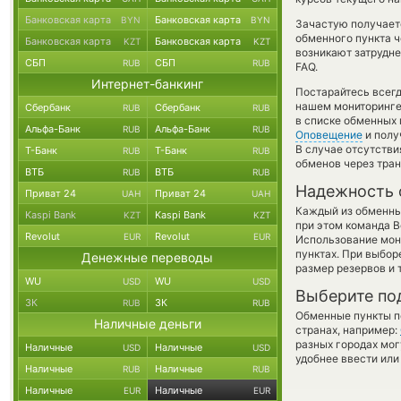
Банковская карта
Банковская карта
BYN
BYN
Зачастую получает
обменного пункта ч
Банковская карта
Банковская карта
KZT
KZT
возникают затрудне
СБП
СБП
RUB
RUB
FAQ.
Интернет-банкинг
Постарайтесь всег
нашем мониторинге
Сбербанк
Сбербанк
RUB
RUB
в списке обменных 
Альфа-Банк
Альфа-Банк
RUB
RUB
Оповещение
и полу
В случае отсутств
Т-Банк
Т-Банк
RUB
RUB
обменов через тра
ВТБ
ВТБ
RUB
RUB
Надежность 
Приват 24
Приват 24
UAH
UAH
Каждый из обменны
Kaspi Bank
Kaspi Bank
KZT
KZT
при этом команда 
Revolut
Revolut
EUR
EUR
Использование мон
пунктах. При выбор
Денежные переводы
размер резервов и 
WU
WU
USD
USD
Выберите по
ЗК
ЗК
RUB
RUB
Обменные пункты по
Наличные деньги
странах, например:
разных городах мог
Наличные
Наличные
USD
USD
удобнее ввести или
Наличные
Наличные
RUB
RUB
Наличные
Наличные
EUR
EUR