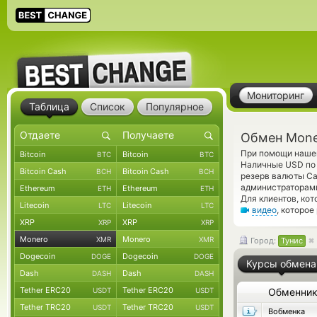
Мониторинг
Таблица
Список
Популярное
Обмен Mone
При помощи нашег
Bitcoin
Bitcoin
BTC
BTC
Наличные USD по 
Bitcoin Cash
Bitcoin Cash
BCH
BCH
резерв валюты Ca
администраторам
Ethereum
Ethereum
ETH
ETH
Для клиентов, ко
Litecoin
Litecoin
LTC
LTC
видео
, которое
XRP
XRP
XRP
XRP
Monero
Monero
XMR
XMR
Город:
Тунис
Dogecoin
Dogecoin
DOGE
DOGE
Курсы обмена
Dash
Dash
DASH
DASH
Tether ERC20
Tether ERC20
USDT
USDT
Обменни
Tether TRC20
Tether TRC20
USDT
USDT
Вобменка