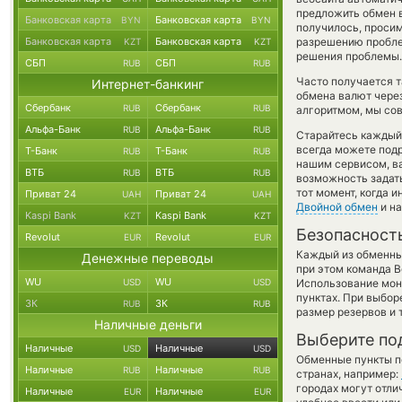
предложить обмен в
Банковская карта
Банковская карта
BYN
BYN
получилось, просим
Банковская карта
Банковская карта
разрешению проблем
KZT
KZT
решения проблемы.
СБП
СБП
RUB
RUB
Часто получается т
Интернет-банкинг
обмена валют через
Сбербанк
Сбербанк
RUB
RUB
алгоритмом, мы сов
Альфа-Банк
Альфа-Банк
RUB
RUB
Старайтесь каждый
всегда можете под
Т-Банк
Т-Банк
RUB
RUB
нашим сервисом, в
ВТБ
ВТБ
RUB
RUB
возможность задать
тот момент, когда 
Приват 24
Приват 24
UAH
UAH
Двойной обмен
и на
Kaspi Bank
Kaspi Bank
KZT
KZT
Безопасност
Revolut
Revolut
EUR
EUR
Каждый из обменны
Денежные переводы
при этом команда 
WU
WU
USD
USD
Использование мон
пунктах. При выбор
ЗК
ЗК
RUB
RUB
размер резервов и 
Наличные деньги
Выберите по
Наличные
Наличные
USD
USD
Обменные пункты по
Наличные
Наличные
RUB
RUB
странах, например:
городах могут отли
Наличные
Наличные
EUR
EUR