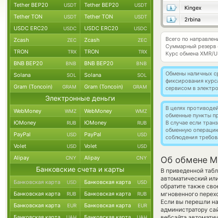
Tether BEP20
Tether BEP20
USDT
USDT
Kingex
Tether TON
Tether TON
USDT
USDT
2rbina
USDC ERC20
USDC ERC20
USDC
USDC
Всего по направле
Zcash
Zcash
ZEC
ZEC
Суммарный резерв
TRON
TRON
TRX
TRX
Курс обмена
XMR/U
BNB BEP20
BNB BEP20
BNB
BNB
Обмены наличных с
Solana
Solana
SOL
SOL
фиксирования курс
Gram (Toncoin)
Gram (Toncoin)
GRAM
GRAM
сервисом в электр
Электронные деньги
В целях противоде
WebMoney
WebMoney
WMZ
WMZ
обменные пункты п
ЮMoney
ЮMoney
В случае если тра
RUB
RUB
обменную операци
PayPal
PayPal
USD
USD
соблюдения требов
Volet
Volet
USD
USD
Alipay
Alipay
CNY
CNY
Об обмене M
Банковские счета и карты
В приведенной табл
автоматический ил
Банковская карта
Банковская карта
USD
USD
обратите также сво
Банковская карта
Банковская карта
мгновенного перехо
RUB
RUB
Если вы перешли на
Банковская карта
Банковская карта
EUR
EUR
администратору сай
Банковская карта
Банковская карта
вебсайта автомати
UAH
UAH