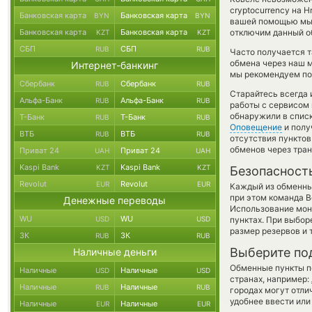
cryptocurrency на 
Банковская карта
Банковская карта
BYN
BYN
вашей помощью мы 
Банковская карта
Банковская карта
отключим данный об
KZT
KZT
СБП
СБП
RUB
RUB
Часто получается т
обмена через наш м
Интернет-банкинг
мы рекомендуем пос
Сбербанк
Сбербанк
RUB
RUB
Старайтесь всегда
Альфа-Банк
Альфа-Банк
RUB
RUB
работы с сервисом 
обнаружили в списк
Т-Банк
Т-Банк
RUB
RUB
Оповещение
и полу
ВТБ
ВТБ
RUB
RUB
отсутствия пункто
обменов через тра
Приват 24
Приват 24
UAH
UAH
Kaspi Bank
Kaspi Bank
KZT
KZT
Безопасност
Revolut
Revolut
EUR
EUR
Каждый из обменны
при этом команда 
Денежные переводы
Использование мон
WU
WU
USD
USD
пунктах. При выбор
размер резервов и 
ЗК
ЗК
RUB
RUB
Выберите по
Наличные деньги
Обменные пункты по
Наличные
Наличные
USD
USD
странах, например:
Наличные
Наличные
RUB
RUB
городах могут отли
удобнее ввести или
Наличные
Наличные
EUR
EUR