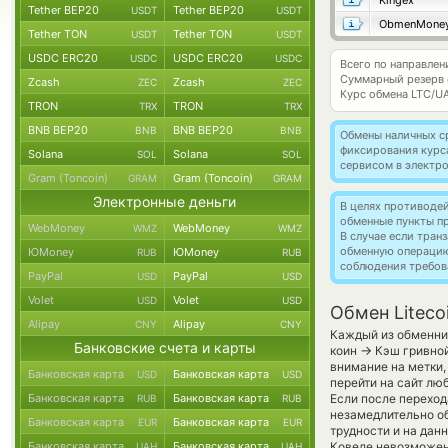
Kingex
Tether BEP20
Tether BEP20
USDT
USDT
ObmenMone
Tether TON
Tether TON
USDT
USDT
USDC ERC20
USDC ERC20
USDC
USDC
Всего по направлен
Суммарный резерв
Zcash
Zcash
ZEC
ZEC
Курс обмена
LTC/U
TRON
TRON
TRX
TRX
BNB BEP20
BNB BEP20
BNB
BNB
Обмены наличных с
фиксирования курс
Solana
Solana
SOL
SOL
сервисом в электр
Gram (Toncoin)
Gram (Toncoin)
GRAM
GRAM
Электронные деньги
В целях противоде
обменные пункты п
WebMoney
WebMoney
WMZ
WMZ
В случае если тра
обменную операци
ЮMoney
ЮMoney
RUB
RUB
соблюдения требов
PayPal
PayPal
USD
USD
Volet
Volet
USD
USD
Обмен Liteco
Alipay
Alipay
CNY
CNY
Каждый из обменник
Банковские счета и карты
→
коин
Кэш гривной
внимание на метки,
Банковская карта
Банковская карта
USD
USD
перейти на сайт лю
Банковская карта
Банковская карта
Если после переход
RUB
RUB
незамедлительно об
Банковская карта
Банковская карта
EUR
EUR
трудности и на дан
Банковская карта
Банковская карта
Ковеле невозможен,
UAH
UAH