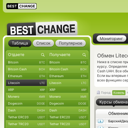
Мониторинг
Таблица
Список
Популярное
Обмен Litec
Ниже в списке пр
Bitcoin
Bitcoin
BTC
BTC
курсу. Определяя
Bitcoin Cash
Bitcoin Cash
BCH
BCH
Cash UAH. Все об
Если вы впервые 
Ethereum
Ethereum
ETH
ETH
всех функциях сер
Litecoin
Litecoin
LTC
LTC
XRP
XRP
XRP
XRP
Город:
Ковель
Monero
Monero
XMR
XMR
Курсы обмена
Dogecoin
Dogecoin
DOGE
DOGE
Dash
Dash
DASH
DASH
Обменни
Tether ERC20
Tether ERC20
USDT
USDT
БарскийДво
Tether TRC20
Tether TRC20
USDT
USDT