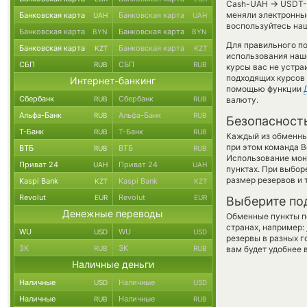
→
Cash-UAH
USDT-S
меняли электронные
Банковская карта
Банковская карта
UAH
UAH
воспользуйтесь наш
Банковская карта
Банковская карта
BYN
BYN
Для правильного по
Банковская карта
Банковская карта
KZT
KZT
использования наше
СБП
СБП
RUB
RUB
курсы вас не устр
подходящих курсов 
Интернет-банкинг
помощью функции
Сбербанк
Сбербанк
RUB
RUB
валюту.
Альфа-Банк
Альфа-Банк
RUB
RUB
Безопасност
Т-Банк
Т-Банк
RUB
RUB
Каждый из обменны
при этом команда 
ВТБ
ВТБ
RUB
RUB
Использование мон
Приват 24
Приват 24
UAH
UAH
пунктах. При выбор
размер резервов и 
Kaspi Bank
Kaspi Bank
KZT
KZT
Revolut
Revolut
EUR
EUR
Выберите по
Денежные переводы
Обменные пункты по
странах, например:
WU
WU
USD
USD
резервы в разных г
ЗК
ЗК
RUB
RUB
вам будет удобнее 
Наличные деньги
Наличные
Наличные
USD
USD
Наличные
Наличные
RUB
RUB