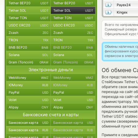
Tether BEP20
Tether BEP20
USDT
USDT
Payex24
Tether SOL
Tether SOL
USDT
USDT
Kingex
Tether TON
Tether TON
USDT
USDT
Всего по направле
USDC ERC20
USDC ERC20
USDC
USDC
Суммарный резерв
Zcash
Zcash
ZEC
ZEC
Официальный курс
TRON
TRON
TRX
TRX
Обмены наличных с
BNB BEP20
BNB BEP20
BNB
BNB
фиксирования курс
Solana
Solana
SOL
SOL
сервисом в электр
Gram (Toncoin)
Gram (Toncoin)
GRAM
GRAM
Электронные деньги
Об обмене Ca
Все представленны
WebMoney
WebMoney
WMZ
WMZ
Стейблкоин Tether 
ЮMoney
ЮMoney
RUB
RUB
обратите свое вним
перехода на сайт о
PayPal
PayPal
USD
USD
перехода на сайт-о
Volet
Volet
USD
USD
администратору. Мо
обменника автомат
Alipay
Alipay
CNY
CNY
предложить ручной 
Банковские счета и карты
Tether USDT stable
сумеем своевремен
Банковская карта
Банковская карта
USD
USD
обменный пункт из 
Банковская карта
Банковская карта
RUB
RUB
Примите к сведению
Банковская карта
Банковская карта
EUR
EUR