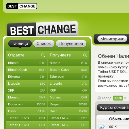
Мониторинг
Таблица
Список
Популярное
Обмен Нали
В списке ниже п
Bitcoin
Bitcoin
BTC
BTC
обменному курсу.
Bitcoin Cash
Bitcoin Cash
BCH
BCH
Tether USDT SOL
проверку.
Ethereum
Ethereum
ETH
ETH
Если вы посетили
Litecoin
Litecoin
LTC
LTC
возможностях сай
XRP
XRP
XRP
XRP
Monero
Monero
XMR
XMR
Город:
Киев
Dogecoin
Dogecoin
DOGE
DOGE
Курсы обмена
Dash
Dash
DASH
DASH
Tether ERC20
Tether ERC20
USDT
USDT
Обменни
Tether TRC20
Tether TRC20
USDT
USDT
001K