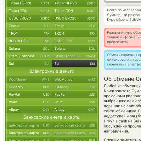
Tether BEP20
Tether BEP20
USDT
USDT
Всего по направле
Tether TON
Tether TON
USDT
USDT
Суммарный резерв
USDC ERC20
USDC ERC20
USDC
USDC
Курс обмена
SUI/U
Zcash
Zcash
ZEC
ZEC
Реальный курс обме
TRON
TRON
TRX
TRX
точной информации
BNB BEP20
BNB BEP20
BNB
BNB
предложить.
Solana
Solana
SOL
SOL
Обмены наличных с
Gram (Toncoin)
Gram (Toncoin)
GRAM
GRAM
фиксирования курс
Sui
Sui
SUI
SUI
сервисом в электр
Электронные деньги
Об обмене C
WebMoney
WebMoney
WMZ
WMZ
Любой из обменнико
ЮMoney
ЮMoney
RUB
RUB
Криптовалюта Суи в
PayPal
PayPal
USD
USD
временами располож
выбранного вами о
Volet
Volet
USD
USD
перешли на сайт об
Alipay
Alipay
CNY
CNY
сайта-обменника. В
недоступен и вам б
Банковские счета и карты
Hryvnia cash на Su
Банковская карта
Банковская карта
USD
USD
обсуждение пробле
направления.
Банковская карта
Банковская карта
RUB
RUB
Спешим заметить, 
Банковская карта
Банковская карта
EUR
EUR