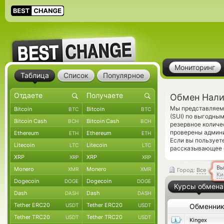
Мониторинг
Таблица
Список
Популярное
Обмен Налич
Мы представляем 
Bitcoin
Bitcoin
BTC
BTC
(SUI) по выгодны
Bitcoin Cash
Bitcoin Cash
BCH
BCH
резервное количе
проверены админ
Ethereum
Ethereum
ETH
ETH
Если вы пользует
Litecoin
Litecoin
LTC
LTC
рассказывающее о
XRP
XRP
XRP
XRP
Вы
Monero
Monero
XMR
XMR
Город:
Все
Ки
Dogecoin
Dogecoin
DOGE
DOGE
Курсы обмена
Dash
Dash
DASH
DASH
Tether ERC20
Tether ERC20
USDT
USDT
Обменни
Tether TRC20
Tether TRC20
USDT
USDT
Kingex