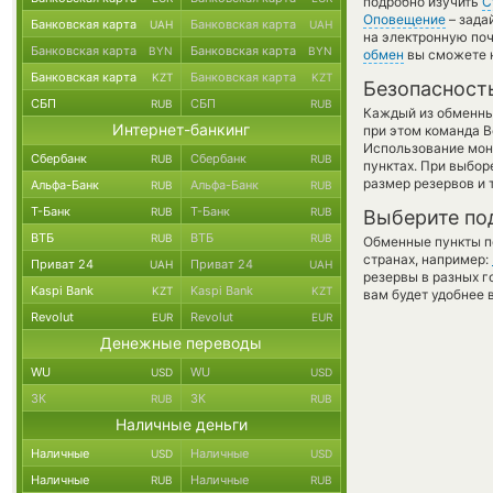
подробно изучить
С
Оповещение
– зада
Банковская карта
Банковская карта
UAH
UAH
на электронную поч
Банковская карта
Банковская карта
BYN
BYN
обмен
вы сможете н
Банковская карта
Банковская карта
KZT
KZT
Безопасност
СБП
СБП
RUB
RUB
Каждый из обменны
Интернет-банкинг
при этом команда 
Использование мон
Сбербанк
Сбербанк
RUB
RUB
пунктах. При выбор
размер резервов и 
Альфа-Банк
Альфа-Банк
RUB
RUB
Т-Банк
Т-Банк
RUB
RUB
Выберите по
ВТБ
ВТБ
RUB
RUB
Обменные пункты по
странах, например:
Приват 24
Приват 24
UAH
UAH
резервы в разных г
Kaspi Bank
Kaspi Bank
KZT
KZT
вам будет удобнее 
Revolut
Revolut
EUR
EUR
Денежные переводы
WU
WU
USD
USD
ЗК
ЗК
RUB
RUB
Наличные деньги
Наличные
Наличные
USD
USD
Наличные
Наличные
RUB
RUB