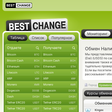
Мониторинг
Таблица
Список
Популярное
Обмен Нали
Мы представляем 
Bitcoin
Bitcoin
BTC
BTC
(Dai) (USDS) по 
Bitcoin Cash
Bitcoin Cash
BCH
BCH
внимание также и
тщательно прове
Ethereum
Ethereum
ETH
ETH
Если вы посетили
Litecoin
Litecoin
LTC
LTC
рассказывает обо
XRP
XRP
XRP
XRP
Monero
Monero
XMR
XMR
Город:
Кременчу
Dogecoin
Dogecoin
DOGE
DOGE
Курсы обмена
Dash
Dash
DASH
DASH
Tether ERC20
Tether ERC20
USDT
USDT
Обменни
Tether TRC20
Tether TRC20
USDT
USDT
Kingex