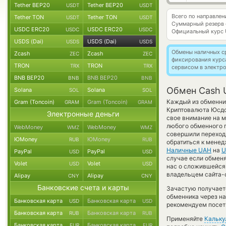
Tether BEP20
Tether BEP20
USDT
USDT
Всего по направле
Tether TON
Tether TON
USDT
USDT
Суммарный резерв
USDC ERC20
USDC ERC20
USDC
USDC
Официальный курс
USDS (Dai)
USDS (Dai)
USDS
USDS
Обмены наличных с
Zcash
Zcash
ZEC
ZEC
фиксирования курс
TRON
TRON
TRX
TRX
сервисом в электр
BNB BEP20
BNB BEP20
BNB
BNB
Обмен Cash 
Solana
Solana
SOL
SOL
Каждый из обменник
Gram (Toncoin)
Gram (Toncoin)
GRAM
GRAM
Криптовалюта Юсдс
Электронные деньги
свое внимание на м
любого обменного п
WebMoney
WebMoney
WMZ
WMZ
совершили переход 
ЮMoney
ЮMoney
RUB
RUB
обратиться к менед
Наличные UAH
на
U
PayPal
PayPal
USD
USD
случае если обменя
Volet
Volet
USD
USD
нас о сложившейся
владельцем сайта-о
Alipay
Alipay
CNY
CNY
Банковские счета и карты
Зачастую получает
обменника через на
Банковская карта
Банковская карта
USD
USD
рекомендуем посети
Банковская карта
Банковская карта
RUB
RUB
Применяйте
Кальку
Банковская карта
Банковская карта
EUR
EUR