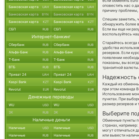
если обменять Euro 
оповестить нас о 
Банковская карта
Банковская карта
UAH
UAH
причину проблемы, 
Банковская карта
Банковская карта
BYN
BYN
Спешим заметить, 
Банковская карта
Банковская карта
KZT
KZT
обнаружить более 
Если вы еще ни раз
СБП
СБП
RUB
RUB
воспользуйтесь наш
Интернет-банкинг
Старайтесь всегда
Сбербанк
Сбербанк
RUB
RUB
удобства использов
Альфа-Банк
Альфа-Банк
RUB
RUB
резервов. Если кур
появлении необходи
Т-Банк
Т-Банк
RUB
RUB
показаны, вы всег
ВТБ
ВТБ
RUB
RUB
транзитной валюты.
Приват 24
Приват 24
UAH
UAH
Надежность 
Kaspi Bank
Kaspi Bank
KZT
KZT
Каждый из обменны
при этом команда 
Revolut
Revolut
EUR
EUR
Использование мон
Денежные переводы
пунктах. При выбор
размер резервов и 
WU
WU
USD
USD
ЗК
ЗК
Выберите по
RUB
RUB
Наличные деньги
Обменные пункты по
странах, например:
Наличные
Наличные
USD
USD
могут отличаться д
или вывести наличн
Наличные
Наличные
RUB
RUB