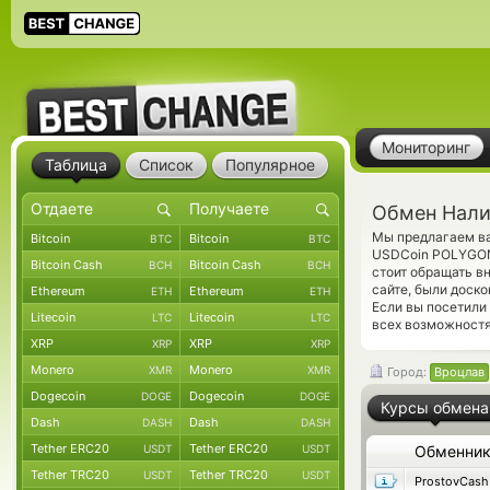
Мониторинг
Таблица
Список
Популярное
Обмен Нали
Мы предлагаем ва
Bitcoin
Bitcoin
BTC
BTC
USDCoin POLYGON 
Bitcoin Cash
Bitcoin Cash
BCH
BCH
стоит обращать в
сайте, были доск
Ethereum
Ethereum
ETH
ETH
Если вы посетили
Litecoin
Litecoin
LTC
LTC
всех возможностя
XRP
XRP
XRP
XRP
Monero
Monero
XMR
XMR
Город:
Вроцлав
Dogecoin
Dogecoin
DOGE
DOGE
Курсы обмена
Dash
Dash
DASH
DASH
Tether ERC20
Tether ERC20
USDT
USDT
Обменни
Tether TRC20
Tether TRC20
USDT
USDT
ProstovCash