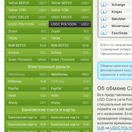
Tether BEP20
Tether BEP20
USDT
USDT
Xchange
Tether TON
Tether TON
USDT
USDT
Kingex
USDC ERC20
USDC ERC20
USDC
USDC
BaksMan
USDC POLYGON
USDC POLYGON
USDC
USDC
Монеткинс
Zcash
Zcash
ZEC
ZEC
EasySwap
TRON
TRON
TRX
TRX
Всего по направле
BNB BEP20
BNB BEP20
BNB
BNB
Суммарный резерв
Solana
Solana
SOL
SOL
Официальный курс
Gram (Toncoin)
Gram (Toncoin)
GRAM
GRAM
Обмены наличных с
Электронные деньги
фиксирования курс
WebMoney
WebMoney
WMZ
WMZ
сервисом в электр
ЮMoney
ЮMoney
RUB
RUB
Об обмене C
PayPal
PayPal
USD
USD
Все представленные
Volet
Volet
USD
USD
USD Coin в сети Po
Alipay
Alipay
CNY
CNY
специальные метки,
перейти на сайт вы
Банковские счета и карты
его названием. Есл
Банковская карта
Банковская карта
USD
USD
проведения операци
возникли временны
Банковская карта
Банковская карта
RUB
RUB
EUR
на
USDC POLY
Банковская карта
Банковская карта
EUR
EUR