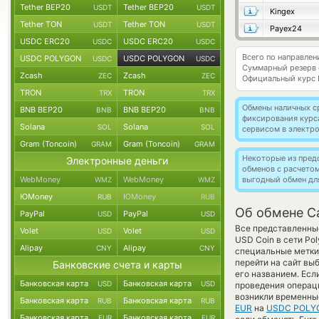
Tether BEP20
Tether BEP20
USDT
USDT
Kingex
Tether TON
Tether TON
USDT
USDT
Payex24
USDC ERC20
USDC ERC20
USDC
USDC
Всего по направле
USDC POLYGON
USDC POLYGON
USDC
USDC
Суммарный резерв
Zcash
Zcash
ZEC
ZEC
Официальный курс
TRON
TRON
TRX
TRX
Обмены наличных с
BNB BEP20
BNB BEP20
BNB
BNB
фиксирования курс
Solana
Solana
SOL
SOL
сервисом в электр
Gram (Toncoin)
Gram (Toncoin)
GRAM
GRAM
Некоторые из пред
Электронные деньги
обменов с расчето
WebMoney
WebMoney
выгодный обмен дл
WMZ
WMZ
ЮMoney
ЮMoney
RUB
RUB
Об обмене C
PayPal
PayPal
USD
USD
Все представленные
Volet
Volet
USD
USD
USD Coin в сети Po
Alipay
Alipay
CNY
CNY
специальные метки,
перейти на сайт вы
Банковские счета и карты
его названием. Есл
Банковская карта
Банковская карта
USD
USD
проведения операци
возникли временны
Банковская карта
Банковская карта
RUB
RUB
EUR
на
USDC POLY
Банковская карта
Банковская карта
EUR
EUR