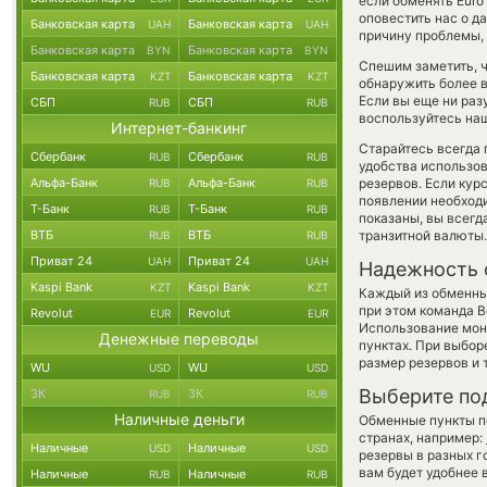
если обменять Euro 
оповестить нас о 
Банковская карта
Банковская карта
UAH
UAH
причину проблемы, 
Банковская карта
Банковская карта
BYN
BYN
Спешим заметить, 
Банковская карта
Банковская карта
KZT
KZT
обнаружить более 
Если вы еще ни раз
СБП
СБП
RUB
RUB
воспользуйтесь наш
Интернет-банкинг
Старайтесь всегда
Сбербанк
Сбербанк
RUB
RUB
удобства использов
Альфа-Банк
Альфа-Банк
резервов. Если кур
RUB
RUB
появлении необходи
Т-Банк
Т-Банк
RUB
RUB
показаны, вы всег
ВТБ
ВТБ
транзитной валюты.
RUB
RUB
Приват 24
Приват 24
UAH
UAH
Надежность 
Kaspi Bank
Kaspi Bank
KZT
KZT
Каждый из обменны
при этом команда 
Revolut
Revolut
EUR
EUR
Использование мон
Денежные переводы
пунктах. При выбор
размер резервов и 
WU
WU
USD
USD
Выберите по
ЗК
ЗК
RUB
RUB
Наличные деньги
Обменные пункты по
странах, например:
Наличные
Наличные
USD
USD
резервы в разных г
вам будет удобнее 
Наличные
Наличные
RUB
RUB