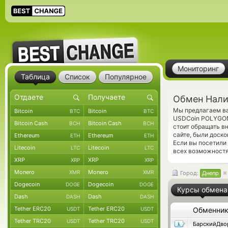
Мониторинг
Таблица
Список
Популярное
Обмен Нали
Мы предлагаем ва
Bitcoin
Bitcoin
BTC
BTC
USDCoin POLYGON 
Bitcoin Cash
Bitcoin Cash
BCH
BCH
стоит обращать в
сайте, были доск
Ethereum
Ethereum
ETH
ETH
Если вы посетили
Litecoin
Litecoin
LTC
LTC
всех возможностя
XRP
XRP
XRP
XRP
Monero
Monero
XMR
XMR
Город:
Днепр
Dogecoin
Dogecoin
DOGE
DOGE
Курсы обмена
Dash
Dash
DASH
DASH
Tether ERC20
Tether ERC20
USDT
USDT
Обменни
Tether TRC20
Tether TRC20
USDT
USDT
БарскийДво