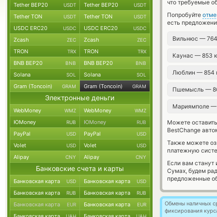
что требуемые о
Tether BEP20
Tether BEP20
USDT
USDT
Попробуйте
отме
Tether TON
Tether TON
USDT
USDT
есть предложени
USDC ERC20
USDC ERC20
USDC
USDC
Вильнюс — 76
Zcash
Zcash
ZEC
ZEC
TRON
TRON
TRX
TRX
Каунас — 853 
BNB BEP20
BNB BEP20
BNB
BNB
Люблин — 854
Solana
Solana
SOL
SOL
Gram (Toncoin)
Gram (Toncoin)
GRAM
GRAM
Пшемысль — 8
Электронные деньги
Мариямполе —
WebMoney
WebMoney
WMZ
WMZ
ЮMoney
ЮMoney
Можете оставит
RUB
RUB
BestChange авто
PayPal
PayPal
USD
USD
Также можете о
Volet
Volet
USD
USD
платежную сист
Alipay
Alipay
CNY
CNY
Если вам станут
Банковские счета и карты
Сумах, будем ра
предложенные об
Банковская карта
Банковская карта
USD
USD
Банковская карта
Банковская карта
RUB
RUB
Обмены наличных с
Банковская карта
Банковская карта
EUR
EUR
фиксирования курс
Банковская карта
Банковская карта
UAH
UAH