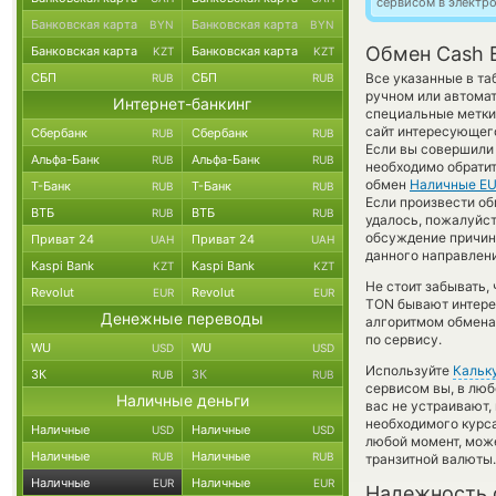
сервисом в электр
Банковская карта
Банковская карта
BYN
BYN
Обмен Cash E
Банковская карта
Банковская карта
KZT
KZT
СБП
СБП
Все указанные в т
RUB
RUB
ручном или автомат
Интернет-банкинг
специальные метки,
сайт интересующего
Сбербанк
Сбербанк
RUB
RUB
Если вы совершили 
Альфа-Банк
Альфа-Банк
RUB
RUB
необходимо обратит
обмен
Наличные E
Т-Банк
Т-Банк
RUB
RUB
Если произвести обм
ВТБ
ВТБ
RUB
RUB
удалось, пожалуйс
обсуждение причины
Приват 24
Приват 24
UAH
UAH
данного направлен
Kaspi Bank
Kaspi Bank
KZT
KZT
Не стоит забывать,
Revolut
Revolut
EUR
EUR
TON бывают интерес
Денежные переводы
алгоритмом обмена 
по сервису.
WU
WU
USD
USD
Используйте
Кальк
ЗК
ЗК
RUB
RUB
сервисом вы, в люб
Наличные деньги
вас не устраивают
необходимого курса
Наличные
Наличные
USD
USD
любой момент, мож
Наличные
Наличные
RUB
RUB
транзитной валюты.
Наличные
Наличные
EUR
EUR
Надежность 