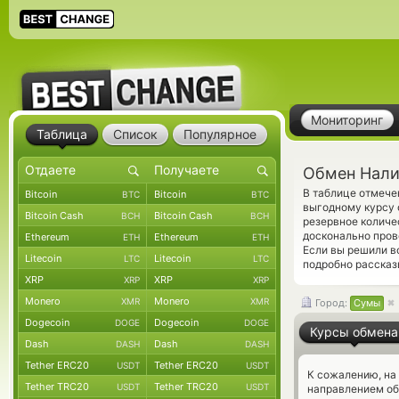
Мониторинг
Таблица
Список
Популярное
Обмен Нали
В таблице отмече
Bitcoin
Bitcoin
BTC
BTC
выгодному курсу 
Bitcoin Cash
Bitcoin Cash
BCH
BCH
резервное количе
досконально пров
Ethereum
Ethereum
ETH
ETH
Если вы решили в
Litecoin
Litecoin
LTC
LTC
подробно рассказ
XRP
XRP
XRP
XRP
Monero
Monero
XMR
XMR
Город:
Сумы
Dogecoin
Dogecoin
DOGE
DOGE
Курсы обмена
Dash
Dash
DASH
DASH
Tether ERC20
Tether ERC20
USDT
USDT
К сожалению, на
Tether TRC20
Tether TRC20
USDT
USDT
направлением о