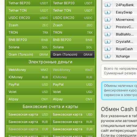
Tether BEP20
Tether BEP20
USDT
USDT
24PayBank
Tether TON
Tether TON
USDT
USDT
EasySwap
USDC ERC20
USDC ERC20
USDC
USDC
Монеткинс
Zcash
Zcash
ZEC
ZEC
ProstovCash
TRON
TRON
TRX
TRX
BlaBlaMoney
BNB BEP20
BNB BEP20
BNB
BNB
CrystalMoney
Solana
Solana
SOL
SOL
RoyalCash
Gram (Toncoin)
Gram (Toncoin)
GRAM
GRAM
Xchange
Электронные деньги
Всего по направле
WebMoney
WebMoney
WMZ
WMZ
Суммарный резерв
ЮMoney
ЮMoney
RUB
RUB
PayPal
PayPal
USD
USD
Обмены наличных с
фиксирования курс
Volet
Volet
USD
USD
сервисом в электр
Alipay
Alipay
CNY
CNY
Банковские счета и карты
Обмен Cash E
Банковская карта
Банковская карта
USD
USD
Все указанные в т
ручном или автомат
Банковская карта
Банковская карта
RUB
RUB
специальные метки,
Банковская карта
Банковская карта
EUR
EUR
сайт интересующего
Если вы совершили 
Банковская карта
Банковская карта
UAH
UAH