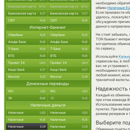
необходимо обратит
Банковская карта
Банковская карта
BYN
BYN
обмен
Наличные E
Если произвести обм
Банковская карта
Банковская карта
KZT
KZT
удалось, пожалуйс
СБП
СБП
RUB
RUB
обсуждение причины
данного направлен
Интернет-банкинг
Не стоит забывать,
Сбербанк
Сбербанк
RUB
RUB
TON бывают интерес
Альфа-Банк
Альфа-Банк
RUB
RUB
алгоритмом обмена 
по сервису.
Т-Банк
Т-Банк
RUB
RUB
ВТБ
ВТБ
RUB
RUB
Используйте
Кальк
сервисом вы, в люб
Приват 24
Приват 24
UAH
UAH
вас не устраивают
Kaspi Bank
Kaspi Bank
KZT
KZT
необходимого курса
любой момент, мож
Revolut
Revolut
EUR
EUR
транзитной валюты.
Денежные переводы
Надежность 
WU
WU
USD
USD
Каждый из обменны
ЗК
ЗК
RUB
RUB
при этом команда 
Использование мон
Наличные деньги
пунктах. При выбор
Наличные
Наличные
USD
USD
размер резервов и 
Наличные
Наличные
RUB
RUB
Выберите по
Наличные
Наличные
EUR
EUR
Обменные пункты по