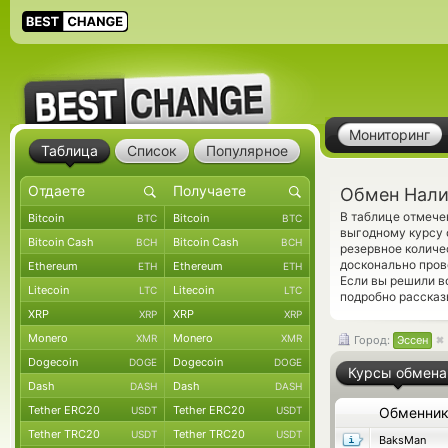
Мониторинг
Таблица
Список
Популярное
Обмен Нали
В таблице отмече
Bitcoin
Bitcoin
BTC
BTC
выгодному курсу 
Bitcoin Cash
Bitcoin Cash
BCH
BCH
резервное количе
досконально пров
Ethereum
Ethereum
ETH
ETH
Если вы решили в
Litecoin
Litecoin
LTC
LTC
подробно рассказ
XRP
XRP
XRP
XRP
Monero
Monero
XMR
XMR
Город:
Эссен
Dogecoin
Dogecoin
DOGE
DOGE
Курсы обмена
Dash
Dash
DASH
DASH
Tether ERC20
Tether ERC20
USDT
USDT
Обменни
Tether TRC20
Tether TRC20
USDT
USDT
BaksMan