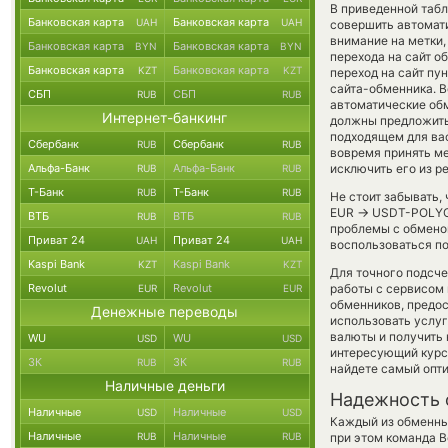
В приведенной табл
Банковская карта
Банковская карта
UAH
UAH
совершить автомат
внимание на метки,
Банковская карта
Банковская карта
BYN
BYN
перехода на сайт о
Банковская карта
Банковская карта
KZT
KZT
переход на сайт пу
сайта-обменника. В
СБП
СБП
RUB
RUB
автоматические о
Интернет-банкинг
должны предложить 
подходящем для вас
Сбербанк
Сбербанк
RUB
RUB
вовремя принять м
Альфа-Банк
Альфа-Банк
исключить его из р
RUB
RUB
Т-Банк
Т-Банк
RUB
RUB
Не стоит забывать,
→
EUR
USDT-POLYGON
ВТБ
ВТБ
RUB
RUB
проблемы с обменом
Приват 24
Приват 24
UAH
UAH
воспользоваться по
Kaspi Bank
Kaspi Bank
KZT
KZT
Для точного подсче
Revolut
Revolut
работы с сервисом 
EUR
EUR
обменников, предо
Денежные переводы
использовать услу
валюты и получить 
WU
WU
USD
USD
интересующий курс 
ЗК
ЗК
RUB
RUB
найдете самый опти
Наличные деньги
Надежность 
Наличные
Наличные
USD
USD
Каждый из обменны
Наличные
Наличные
RUB
RUB
при этом команда 