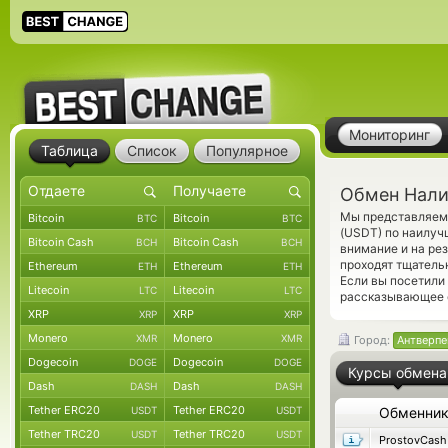
Мониторинг
Таблица
Список
Популярное
Обмен Нали
Мы представляем 
Bitcoin
Bitcoin
BTC
BTC
(USDT) по наилуч
Bitcoin Cash
Bitcoin Cash
BCH
BCH
внимание и на ре
проходят тщатель
Ethereum
Ethereum
ETH
ETH
Если вы посетили
Litecoin
Litecoin
LTC
LTC
рассказывающее о
XRP
XRP
XRP
XRP
Monero
Monero
XMR
XMR
Город:
Антверпе
Dogecoin
Dogecoin
DOGE
DOGE
Курсы обмена
Dash
Dash
DASH
DASH
Tether ERC20
Tether ERC20
USDT
USDT
Обменни
Tether TRC20
Tether TRC20
USDT
USDT
ProstovCash