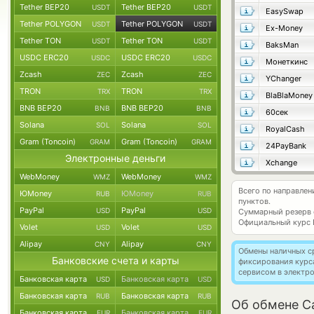
Tether BEP20
Tether BEP20
USDT
USDT
EasySwap
Tether POLYGON
Tether POLYGON
USDT
USDT
Ex-Money
Tether TON
Tether TON
USDT
USDT
BaksMan
USDC ERC20
USDC ERC20
USDC
USDC
Монеткинс
Zcash
Zcash
ZEC
ZEC
YChanger
TRON
TRON
TRX
TRX
BlaBlaMoney
BNB BEP20
BNB BEP20
BNB
BNB
60сек
Solana
Solana
SOL
SOL
RoyalCash
Gram (Toncoin)
Gram (Toncoin)
GRAM
GRAM
24PayBank
Электронные деньги
Xchange
WebMoney
WebMoney
WMZ
WMZ
Всего по направле
ЮMoney
ЮMoney
RUB
RUB
пунктов.
PayPal
PayPal
USD
USD
Суммарный резерв
Официальный курс
Volet
Volet
USD
USD
Alipay
Alipay
CNY
CNY
Обмены наличных с
Банковские счета и карты
фиксирования курс
сервисом в электр
Банковская карта
Банковская карта
USD
USD
Банковская карта
Банковская карта
RUB
RUB
Об обмене C
Банковская карта
Банковская карта
EUR
EUR