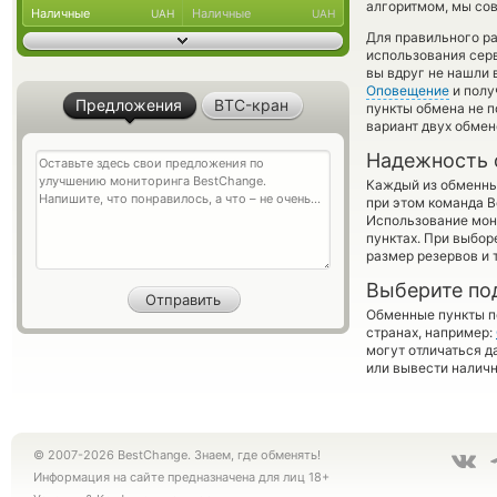
алгоритмом, мы сов
Наличные
Наличные
UAH
UAH
Для правильного ра
использования серв
вы вдруг не нашли 
Оповещение
и полу
Предложения
BTC-кран
пункты обмена не п
вариант двух обме
Надежность 
Каждый из обменны
при этом команда 
Использование мон
пунктах. При выбор
размер резервов и 
Выберите по
Обменные пункты по
странах, например:
могут отличаться д
или вывести наличн
© 2007-2026 BestChange. Знаем, где обменять!
Информация на сайте предназначена для лиц 18+