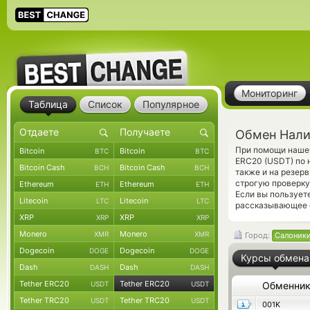
Мониторинг
Таблица
Список
Популярное
Обмен Нали
При помощи нашег
Bitcoin
Bitcoin
BTC
BTC
ERC20 (USDT) по 
Bitcoin Cash
Bitcoin Cash
BCH
BCH
также и на резер
строгую проверку
Ethereum
Ethereum
ETH
ETH
Если вы пользует
Litecoin
Litecoin
LTC
LTC
рассказывающее 
XRP
XRP
XRP
XRP
Monero
Monero
XMR
XMR
Город:
Салоник
Dogecoin
Dogecoin
DOGE
DOGE
Курсы обмена
Dash
Dash
DASH
DASH
Tether ERC20
Tether ERC20
USDT
USDT
Обменни
Tether TRC20
Tether TRC20
USDT
USDT
001K