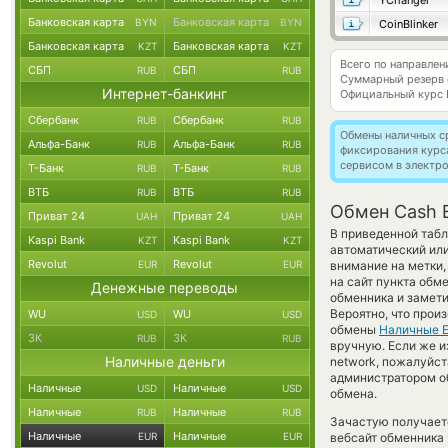
YChanger
Банковская карта
Банковская карта
BYN
BYN
CoinBlinker
Банковская карта
Банковская карта
KZT
KZT
Всего по направле
СБП
СБП
RUB
RUB
Суммарный резерв
Интернет-банкинг
Официальный курс
Сбербанк
Сбербанк
RUB
RUB
Обмены наличных с
Альфа-Банк
Альфа-Банк
RUB
RUB
фиксирования курс
сервисом в электр
Т-Банк
Т-Банк
RUB
RUB
ВТБ
ВТБ
RUB
RUB
Обмен Cash 
Приват 24
Приват 24
UAH
UAH
В приведенной табл
Kaspi Bank
Kaspi Bank
KZT
KZT
автоматический ил
Revolut
Revolut
EUR
EUR
внимание на метки,
на сайт пункта обм
Денежные переводы
обменника и замети
Вероятно, что прои
WU
WU
USD
USD
обмены
Наличные 
ЗК
ЗК
RUB
RUB
вручную. Если же и
Наличные деньги
network, пожалуйс
администратором об
Наличные
Наличные
USD
USD
обмена.
Наличные
Наличные
RUB
RUB
Зачастую получает
Наличные
Наличные
EUR
EUR
вебсайт обменника 