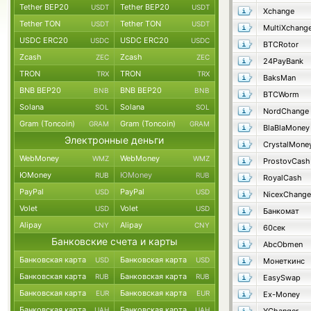
Tether BEP20
Tether BEP20
USDT
USDT
Xchange
Tether TON
Tether TON
USDT
USDT
MultiXchang
USDC ERC20
USDC ERC20
USDC
USDC
BTCRotor
Zcash
Zcash
ZEC
ZEC
24PayBank
TRON
TRON
TRX
TRX
BaksMan
BNB BEP20
BNB BEP20
BNB
BNB
BTCWorm
Solana
Solana
SOL
SOL
NordChange
Gram (Toncoin)
Gram (Toncoin)
GRAM
GRAM
BlaBlaMoney
Электронные деньги
CrystalMone
WebMoney
WebMoney
WMZ
WMZ
ProstovCash
ЮMoney
ЮMoney
RUB
RUB
RoyalCash
PayPal
PayPal
USD
USD
NicexChange
Volet
Volet
USD
USD
Банкомат
Alipay
Alipay
CNY
CNY
60сек
Банковские счета и карты
AbcObmen
Банковская карта
Банковская карта
USD
USD
Монеткинс
Банковская карта
Банковская карта
RUB
RUB
EasySwap
Банковская карта
Банковская карта
EUR
EUR
Ex-Money
Банковская карта
Банковская карта
UAH
UAH