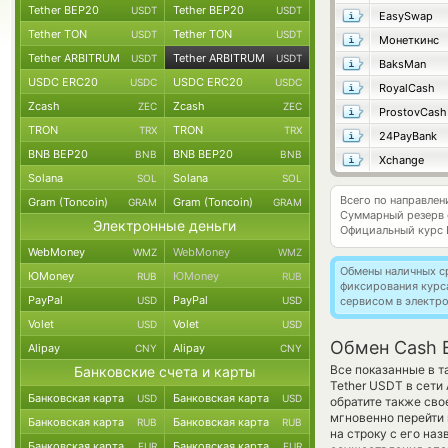
Tether BEP20
Tether BEP20
USDT
USDT
EasySwap
Tether TON
Tether TON
USDT
USDT
Монеткинс
Tether ARBITRUM
Tether ARBITRUM
USDT
USDT
BaksMan
USDC ERC20
USDC ERC20
USDC
USDC
RoyalCash
Zcash
Zcash
ZEC
ZEC
ProstovCash
TRON
TRON
TRX
TRX
24PayBank
BNB BEP20
BNB BEP20
BNB
BNB
Xchange
Solana
Solana
SOL
SOL
Всего по направле
Gram (Toncoin)
Gram (Toncoin)
GRAM
GRAM
Суммарный резерв
Электронные деньги
Официальный курс
WebMoney
WebMoney
WMZ
WMZ
Обмены наличных с
ЮMoney
ЮMoney
RUB
RUB
фиксирования курс
PayPal
PayPal
USD
USD
сервисом в электр
Volet
Volet
USD
USD
Обмен Cash 
Alipay
Alipay
CNY
CNY
Все показанные в т
Банковские счета и карты
Tether USDT в сети
Банковская карта
Банковская карта
USD
USD
обратите также сво
мгновенно перейти 
Банковская карта
Банковская карта
RUB
RUB
на строку с его на
Банковская карта
Банковская карта
EUR
EUR