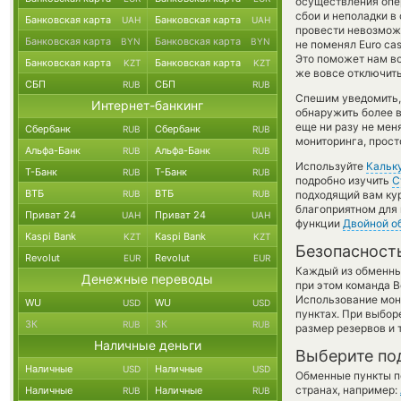
осуществления опер
сбои и неполадки в
Банковская карта
Банковская карта
UAH
UAH
провести невозможн
Банковская карта
Банковская карта
BYN
BYN
не поменял Euro cas
Это поможет нам в
Банковская карта
Банковская карта
KZT
KZT
же вовсе отключить
СБП
СБП
RUB
RUB
Спешим уведомить,
Интернет-банкинг
обнаружить более 
еще ни разу не мен
Сбербанк
Сбербанк
RUB
RUB
мониторинга, прост
Альфа-Банк
Альфа-Банк
RUB
RUB
Используйте
Кальк
Т-Банк
Т-Банк
RUB
RUB
подробно изучить
С
ВТБ
ВТБ
RUB
RUB
подходящий вам кур
благоприятном для 
Приват 24
Приват 24
UAH
UAH
функции
Двойной о
Kaspi Bank
Kaspi Bank
KZT
KZT
Безопасност
Revolut
Revolut
EUR
EUR
Каждый из обменны
Денежные переводы
при этом команда 
Использование мон
WU
WU
USD
USD
пунктах. При выбор
ЗК
ЗК
RUB
RUB
размер резервов и 
Наличные деньги
Выберите по
Наличные
Наличные
USD
USD
Обменные пункты по
странах, например:
Наличные
Наличные
RUB
RUB