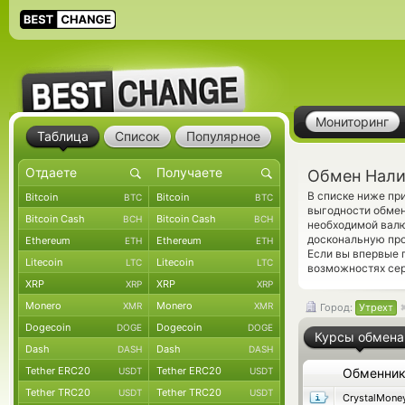
Мониторинг
Таблица
Список
Популярное
Обмен Нали
В списке ниже п
Bitcoin
Bitcoin
BTC
BTC
выгодности обмен
Bitcoin Cash
Bitcoin Cash
BCH
BCH
необходимой вал
доскональную про
Ethereum
Ethereum
ETH
ETH
Если вы впервые 
Litecoin
Litecoin
LTC
LTC
возможностях сер
XRP
XRP
XRP
XRP
Monero
Monero
XMR
XMR
Город:
Утрехт
Dogecoin
Dogecoin
DOGE
DOGE
Курсы обмена
Dash
Dash
DASH
DASH
Tether ERC20
Tether ERC20
USDT
USDT
Обменни
Tether TRC20
Tether TRC20
USDT
USDT
CrystalMone