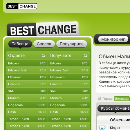
Мониторинг
Таблица
Список
Популярное
Обмен Налич
В таблице ниже у
Bitcoin
Bitcoin
BTC
BTC
наилучшему курсу
Bitcoin Cash
Bitcoin Cash
BCH
BCH
резервное количе
проверены предс
Ethereum
Ethereum
ETH
ETH
Клиентам, которы
Litecoin
Litecoin
LTC
LTC
показывающий во
XRP
XRP
XRP
XRP
Monero
Monero
XMR
XMR
Город:
Винница
Dogecoin
Dogecoin
DOGE
DOGE
Курсы обмена
Dash
Dash
DASH
DASH
Tether ERC20
Tether ERC20
USDT
USDT
Обменни
Tether TRC20
Tether TRC20
USDT
USDT
Kingex