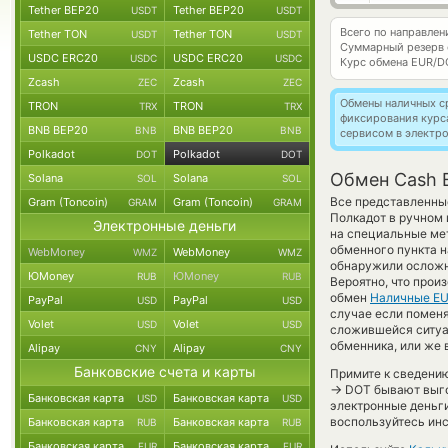
Tether BEP20
Tether BEP20
USDT
USDT
Всего по направле
Tether TON
Tether TON
USDT
USDT
Суммарный резерв
USDC ERC20
USDC ERC20
USDC
USDC
Курс обмена
EUR/D
Zcash
Zcash
ZEC
ZEC
Обмены наличных с
TRON
TRON
TRX
TRX
фиксирования курс
BNB BEP20
BNB BEP20
BNB
BNB
сервисом в электр
Polkadot
Polkadot
DOT
DOT
Обмен Cash E
Solana
Solana
SOL
SOL
Все представленны
Gram (Toncoin)
Gram (Toncoin)
GRAM
GRAM
Полкадот в ручном 
Электронные деньги
на специальные мет
обменного пункта н
WebMoney
WebMoney
WMZ
WMZ
обнаружили осложн
ЮMoney
ЮMoney
RUB
RUB
Вероятно, что прои
обмен
Наличные E
PayPal
PayPal
USD
USD
случае если поменя
Volet
Volet
USD
USD
сложившейся ситуа
обменника, или же 
Alipay
Alipay
CNY
CNY
Банковские счета и карты
Примите к сведению
→
DOT бывают выгод
Банковская карта
Банковская карта
USD
USD
электронные деньг
воспользуйтесь инс
Банковская карта
Банковская карта
RUB
RUB
Банковская карта
Банковская карта
EUR
EUR