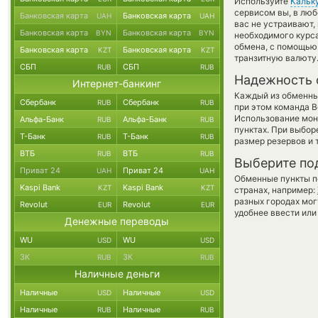
Используйте
Кальк
сервисом вы, в люб
Банковская карта
Банковская карта
UAH
UAH
вас не устраивают
Банковская карта
Банковская карта
BYN
BYN
необходимого курса
обмена, с помощью
Банковская карта
Банковская карта
KZT
KZT
транзитную валюту
СБП
СБП
RUB
RUB
Надежность 
Интернет-банкинг
Каждый из обменны
Сбербанк
Сбербанк
RUB
RUB
при этом команда 
Использование мон
Альфа-Банк
Альфа-Банк
RUB
RUB
пунктах. При выбор
Т-Банк
Т-Банк
RUB
RUB
размер резервов и 
ВТБ
ВТБ
RUB
RUB
Выберите по
Приват 24
Приват 24
UAH
UAH
Обменные пункты по
Kaspi Bank
Kaspi Bank
KZT
KZT
странах, например:
разных городах мог
Revolut
Revolut
EUR
EUR
удобнее ввести или
Денежные переводы
WU
WU
USD
USD
ЗК
ЗК
RUB
RUB
Наличные деньги
Наличные
Наличные
USD
USD
Наличные
Наличные
RUB
RUB