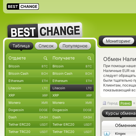
Мониторинг
Таблица
Список
Популярное
Обмен Налич
При помощи нашег
Bitcoin
Bitcoin
BTC
BTC
Наличные EUR на 
Bitcoin Cash
Bitcoin Cash
BCH
BCH
следует обращать 
были тщательно п
Ethereum
Ethereum
ETH
ETH
Клиентам, посеща
Litecoin
Litecoin
LTC
LTC
показывающий все
XRP
XRP
XRP
XRP
Monero
Monero
XMR
XMR
Город:
Ровно
Dogecoin
Dogecoin
DOGE
DOGE
Курсы обмена
Dash
Dash
DASH
DASH
Tether ERC20
Tether ERC20
USDT
USDT
Обменни
Tether TRC20
Tether TRC20
USDT
USDT
Kingex