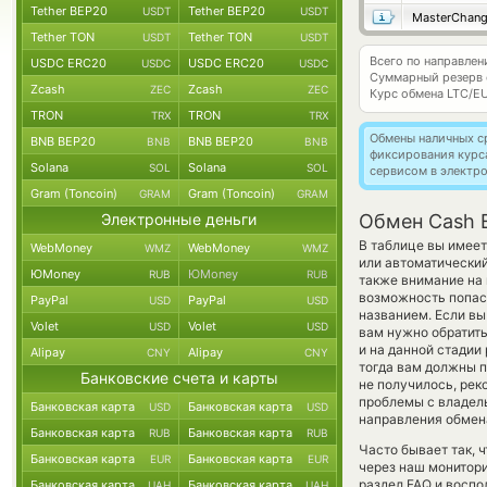
Tether BEP20
Tether BEP20
USDT
USDT
MasterChan
Tether TON
Tether TON
USDT
USDT
Всего по направле
USDC ERC20
USDC ERC20
USDC
USDC
Суммарный резерв
Zcash
Zcash
ZEC
ZEC
Курс обмена
LTC/E
TRON
TRON
TRX
TRX
Обмены наличных с
BNB BEP20
BNB BEP20
BNB
BNB
фиксирования курс
Solana
Solana
SOL
SOL
сервисом в электр
Gram (Toncoin)
Gram (Toncoin)
GRAM
GRAM
Электронные деньги
Обмен Cash E
В таблице вы имеет
WebMoney
WebMoney
WMZ
WMZ
или автоматически
ЮMoney
ЮMoney
RUB
RUB
также внимание на 
возможность попас
PayPal
PayPal
USD
USD
названием. Если вы
Volet
Volet
USD
USD
вам нужно обратить
и на данной стадии
Alipay
Alipay
CNY
CNY
тогда вам должны пр
Банковские счета и карты
не получилось, ре
проблемы с владель
Банковская карта
Банковская карта
USD
USD
направления обмен
Банковская карта
Банковская карта
RUB
RUB
Часто бывает так, 
Банковская карта
Банковская карта
EUR
EUR
через наш монитори
раздел FAQ и воспо
Банковская карта
Банковская карта
UAH
UAH