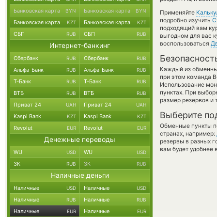
Банковская карта
Банковская карта
BYN
BYN
Применяйте
Кальку
подробно изучить
С
Банковская карта
Банковская карта
KZT
KZT
подходящий вам кур
СБП
СБП
RUB
RUB
выгодном для вас к
воспользоваться
Д
Интернет-банкинг
Безопасност
Сбербанк
Сбербанк
RUB
RUB
Каждый из обменны
Альфа-Банк
Альфа-Банк
RUB
RUB
при этом команда 
Т-Банк
Т-Банк
RUB
RUB
Использование мон
пунктах. При выбор
ВТБ
ВТБ
RUB
RUB
размер резервов и 
Приват 24
Приват 24
UAH
UAH
Выберите по
Kaspi Bank
Kaspi Bank
KZT
KZT
Обменные пункты по
Revolut
Revolut
EUR
EUR
странах, например:
Денежные переводы
резервы в разных г
вам будет удобнее 
WU
WU
USD
USD
ЗК
ЗК
RUB
RUB
Наличные деньги
Наличные
Наличные
USD
USD
Наличные
Наличные
RUB
RUB
Наличные
Наличные
EUR
EUR