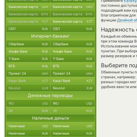
Применяйте
Кальку
постоянно доступн
Банковская карта
Банковская карта
UAH
UAH
подходящий вам кур
Банковская карта
Банковская карта
BYN
BYN
благоприятном для 
функции
Двойной о
Банковская карта
Банковская карта
KZT
KZT
Надежность 
СБП
СБП
RUB
RUB
Интернет-банкинг
Каждый из обменны
при этом команда 
Сбербанк
Сбербанк
RUB
RUB
Использование мон
пунктах. При выбор
Альфа-Банк
Альфа-Банк
RUB
RUB
размер резервов и 
Т-Банк
Т-Банк
RUB
RUB
Выберите по
ВТБ
ВТБ
RUB
RUB
Обменные пункты по
Приват 24
Приват 24
UAH
UAH
странах, например:
Kaspi Bank
Kaspi Bank
KZT
KZT
разных городах мог
удобнее ввести или
Revolut
Revolut
EUR
EUR
Денежные переводы
WU
WU
USD
USD
ЗК
ЗК
RUB
RUB
Наличные деньги
Наличные
Наличные
USD
USD
Наличные
Наличные
RUB
RUB