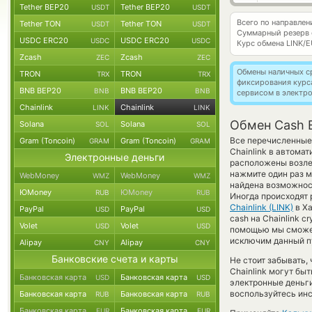
Tether BEP20
Tether BEP20
USDT
USDT
Всего по направле
Tether TON
Tether TON
USDT
USDT
Суммарный резерв
USDC ERC20
USDC ERC20
USDC
USDC
Курс обмена
LINK/
Zcash
Zcash
ZEC
ZEC
Обмены наличных с
TRON
TRON
TRX
TRX
фиксирования курс
BNB BEP20
BNB BEP20
BNB
BNB
сервисом в электр
Chainlink
Chainlink
LINK
LINK
Обмен Cash E
Solana
Solana
SOL
SOL
Все перечисленные
Gram (Toncoin)
Gram (Toncoin)
GRAM
GRAM
Chainlink в автома
Электронные деньги
расположены возле 
нажмите один раз м
WebMoney
WebMoney
WMZ
WMZ
найдена возможност
ЮMoney
ЮMoney
RUB
RUB
Иногда происходят 
Chainlink (LINK)
в Ха
PayPal
PayPal
USD
USD
cash на Chainlink c
Volet
Volet
USD
USD
помощью мы сможем
исключим данный п
Alipay
Alipay
CNY
CNY
Банковские счета и карты
Не стоит забывать,
Chainlink могут бы
Банковская карта
Банковская карта
USD
USD
электронные деньги
воспользуйтесь инс
Банковская карта
Банковская карта
RUB
RUB
Банковская карта
Банковская карта
EUR
EUR