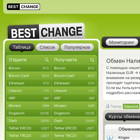
Мониторинг
Таблица
Список
Популярное
Обмен Налич
С помощью нашего
Bitcoin
Bitcoin
BTC
BTC
→
Наличные EUR
Bitcoin Cash
Bitcoin Cash
BCH
BCH
внимание на резе
проходят тщатель
Ethereum
Ethereum
ETH
ETH
Если вы пользует
Litecoin
Litecoin
LTC
LTC
подробно расскаж
XRP
XRP
XRP
XRP
Monero
Monero
XMR
XMR
Город:
Харьков
Dogecoin
Dogecoin
DOGE
DOGE
Курсы обмена
Dash
Dash
DASH
DASH
Tether ERC20
Tether ERC20
USDT
USDT
Обменни
Tether TRC20
Tether TRC20
USDT
USDT
Kingex