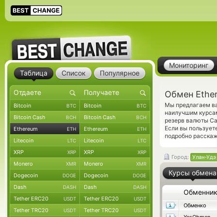
Мониторинг
Таблица
Список
Популярное
Обмен Ethe
Мы предлагаем ва
Bitcoin
Bitcoin
BTC
BTC
наилучшим курсам
Bitcoin Cash
Bitcoin Cash
BCH
BCH
резерв валюты Ca
Если вы пользует
Ethereum
Ethereum
ETH
ETH
подробно расскаже
Litecoin
Litecoin
LTC
LTC
XRP
XRP
XRP
XRP
Город:
Улан-Удэ
Monero
Monero
XMR
XMR
Курсы обмена
Dogecoin
Dogecoin
DOGE
DOGE
Dash
Dash
DASH
DASH
Обменни
Tether ERC20
Tether ERC20
USDT
USDT
Обменко
Tether TRC20
Tether TRC20
USDT
USDT