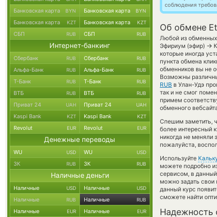
соблюдения требов
Банковская карта
Банковская карта
BYN
BYN
Банковская карта
Банковская карта
KZT
KZT
Об обмене Et
СБП
СБП
RUB
RUB
Любой из обменных 
Интернет-банкинг
→
Эфириум (эфир)
К
которые иногда уст
Сбербанк
Сбербанк
RUB
RUB
пункта обмена клик
обменников вы не о
Альфа-Банк
Альфа-Банк
RUB
RUB
Возможны различны
Т-Банк
Т-Банк
RUB
RUB
RUB
в Улан-Удэ про
так и не смог поме
ВТБ
ВТБ
RUB
RUB
примем соответств
Приват 24
Приват 24
UAH
UAH
обменного вебсайта
Kaspi Bank
Kaspi Bank
KZT
KZT
Спешим заметить, 
Revolut
Revolut
EUR
EUR
более интересный 
никогда не меняли 
Денежные переводы
пожалуйста, воспол
WU
WU
USD
USD
Используйте
Кальк
ЗК
ЗК
RUB
RUB
можете подробно и
сервисом, в данный
Наличные деньги
можно задать свои 
Наличные
Наличные
USD
USD
данный курс появит
сможете найти опти
Наличные
Наличные
RUB
RUB
Надежность 
Наличные
Наличные
EUR
EUR