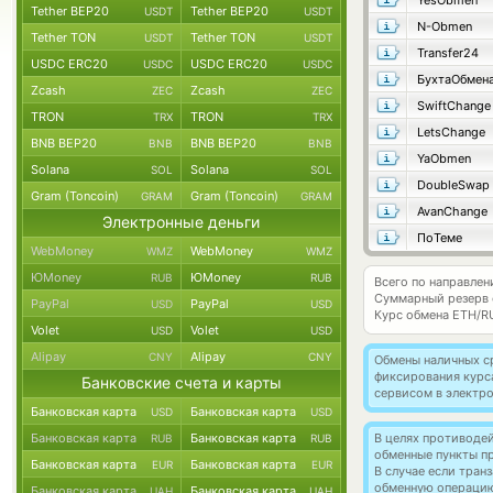
YesObmen
Tether BEP20
Tether BEP20
USDT
USDT
N-Obmen
Tether TON
Tether TON
USDT
USDT
Transfer24
USDC ERC20
USDC ERC20
USDC
USDC
БухтаОбмен
Zcash
Zcash
ZEC
ZEC
SwiftChange
TRON
TRON
TRX
TRX
LetsChange
BNB BEP20
BNB BEP20
BNB
BNB
YaObmen
Solana
Solana
SOL
SOL
DoubleSwap
Gram (Toncoin)
Gram (Toncoin)
GRAM
GRAM
AvanChange
Электронные деньги
ПоТеме
WebMoney
WebMoney
WMZ
WMZ
ЮMoney
ЮMoney
RUB
RUB
Всего по направлен
Суммарный резерв
PayPal
PayPal
USD
USD
Курс обмена
ETH/R
Volet
Volet
USD
USD
Alipay
Alipay
CNY
CNY
Обмены наличных с
фиксирования курс
Банковские счета и карты
сервисом в электр
Банковская карта
Банковская карта
USD
USD
Банковская карта
Банковская карта
В целях противоде
RUB
RUB
обменные пункты п
Банковская карта
Банковская карта
EUR
EUR
В случае если тра
обменную операци
Банковская карта
Банковская карта
UAH
UAH