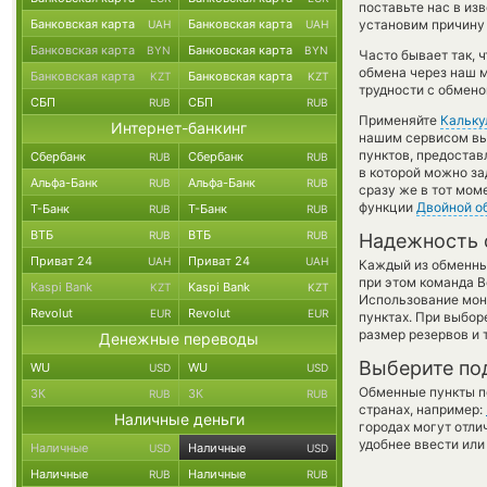
поставьте нас в и
Банковская карта
Банковская карта
установим причину 
UAH
UAH
Банковская карта
Банковская карта
BYN
BYN
Часто бывает так, 
обмена через наш м
Банковская карта
Банковская карта
KZT
KZT
трудности с обмено
СБП
СБП
RUB
RUB
Применяйте
Кальку
Интернет-банкинг
нашим сервисом вы,
пунктов, предостав
Сбербанк
Сбербанк
RUB
RUB
в которой можно за
Альфа-Банк
Альфа-Банк
RUB
RUB
сразу же в тот мом
функции
Двойной о
Т-Банк
Т-Банк
RUB
RUB
ВТБ
ВТБ
RUB
RUB
Надежность 
Приват 24
Приват 24
UAH
UAH
Каждый из обменны
при этом команда 
Kaspi Bank
Kaspi Bank
KZT
KZT
Использование мон
Revolut
Revolut
EUR
EUR
пунктах. При выбор
размер резервов и 
Денежные переводы
Выберите по
WU
WU
USD
USD
Обменные пункты по
ЗК
ЗК
RUB
RUB
странах, например:
Наличные деньги
городах могут отли
удобнее ввести или
Наличные
Наличные
USD
USD
Наличные
Наличные
RUB
RUB