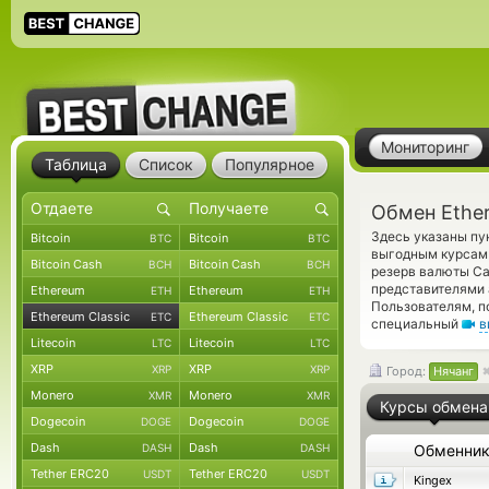
Мониторинг
Таблица
Список
Популярное
Обмен Ether
Здесь указаны пу
Bitcoin
Bitcoin
BTC
BTC
выгодным курсам 
Bitcoin Cash
Bitcoin Cash
BCH
BCH
резерв валюты Ca
представителями
Ethereum
Ethereum
ETH
ETH
Пользователям, п
Ethereum Classic
Ethereum Classic
ETC
ETC
специальный
в
Litecoin
Litecoin
LTC
LTC
XRP
XRP
XRP
XRP
Город:
Нячанг
Monero
Monero
XMR
XMR
Курсы обмена
Dogecoin
Dogecoin
DOGE
DOGE
Dash
Dash
DASH
DASH
Обменни
Tether ERC20
Tether ERC20
USDT
USDT
Kingex