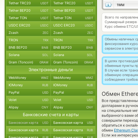
Tether TRC20
Tether TRC20
USDT
USDT
1WM
Tether BEP20
Tether BEP20
USDT
USDT
Всего по направлен
Tether TON
Tether TON
USDT
USDT
Суммарный резерв
USDC ERC20
USDC ERC20
USDC
USDC
Курс обмена
ETC/U
Zcash
Zcash
ZEC
ZEC
Обмены наличных с
TRON
TRON
TRX
TRX
фиксирования курс
BNB BEP20
BNB BEP20
BNB
BNB
сервисом в электр
Solana
Solana
SOL
SOL
В целях противоде
Gram (Toncoin)
Gram (Toncoin)
GRAM
GRAM
обменные пункты п
Электронные деньги
В случае если тра
обменную операци
WebMoney
WebMoney
WMZ
WMZ
соблюдения требов
ЮMoney
ЮMoney
RUB
RUB
PayPal
PayPal
USD
USD
Обмен Ethere
Volet
Volet
USD
USD
Все представленны
долларами в ручно
Alipay
Alipay
CNY
CNY
на специальные мет
Банковские счета и карты
выбранного вами о
совершили переход 
Банковская карта
Банковская карта
USD
USD
обратиться к онлай
Банковская карта
Банковская карта
обмен
Ethereum Clas
RUB
RUB
Если же интересующ
Банковская карта
Банковская карта
EUR
EUR