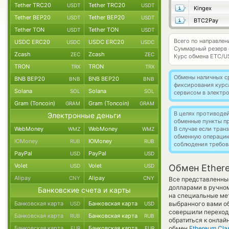
Tether TRC20
Tether TRC20
USDT
USDT
Kingex
Tether BEP20
Tether BEP20
USDT
USDT
BTC2Pay
Tether TON
Tether TON
USDT
USDT
Всего по направлен
USDC ERC20
USDC ERC20
USDC
USDC
Суммарный резерв
Zcash
Zcash
ZEC
ZEC
Курс обмена
ETC/U
TRON
TRON
TRX
TRX
Обмены наличных с
BNB BEP20
BNB BEP20
BNB
BNB
фиксирования курс
Solana
Solana
SOL
SOL
сервисом в электр
Gram (Toncoin)
Gram (Toncoin)
GRAM
GRAM
В целях противоде
Электронные деньги
обменные пункты п
WebMoney
WebMoney
В случае если тра
WMZ
WMZ
обменную операци
ЮMoney
ЮMoney
RUB
RUB
соблюдения требов
PayPal
PayPal
USD
USD
Volet
Volet
USD
USD
Обмен Ethere
Alipay
Alipay
CNY
CNY
Все представленны
долларами в ручно
Банковские счета и карты
на специальные мет
Банковская карта
Банковская карта
выбранного вами о
USD
USD
совершили переход 
Банковская карта
Банковская карта
RUB
RUB
обратиться к онлай
Банковская карта
Банковская карта
обмен
Ethereum Clas
EUR
EUR