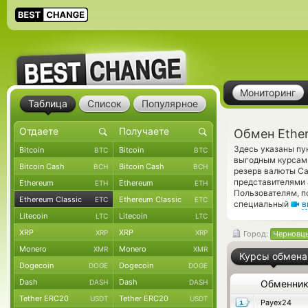
Мониторинг
Таблица
Список
Популярное
Обмен Ether
Здесь указаны пу
Bitcoin
Bitcoin
BTC
BTC
выгодным курсам 
Bitcoin Cash
Bitcoin Cash
BCH
BCH
резерв валюты Ca
представителями
Ethereum
Ethereum
ETH
ETH
Пользователям, п
Ethereum Classic
Ethereum Classic
ETC
ETC
специальный
в
Litecoin
Litecoin
LTC
LTC
XRP
XRP
XRP
XRP
Город:
Черновц
Monero
Monero
XMR
XMR
Курсы обмена
Dogecoin
Dogecoin
DOGE
DOGE
Dash
Dash
DASH
DASH
Обменни
Tether ERC20
Tether ERC20
USDT
USDT
Payex24