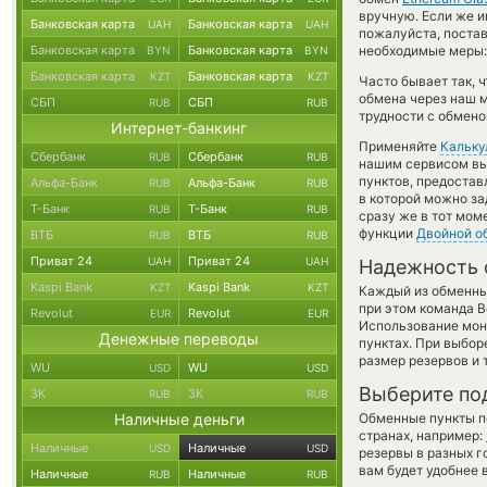
вручную. Если же и
Банковская карта
Банковская карта
UAH
UAH
пожалуйста, поста
Банковская карта
Банковская карта
необходимые меры: 
BYN
BYN
Банковская карта
Банковская карта
KZT
KZT
Часто бывает так, 
обмена через наш м
СБП
СБП
RUB
RUB
трудности с обмено
Интернет-банкинг
Применяйте
Кальку
Сбербанк
Сбербанк
RUB
RUB
нашим сервисом вы,
пунктов, предостав
Альфа-Банк
Альфа-Банк
RUB
RUB
в которой можно за
Т-Банк
Т-Банк
RUB
RUB
сразу же в тот мом
функции
Двойной о
ВТБ
ВТБ
RUB
RUB
Приват 24
Приват 24
UAH
UAH
Надежность 
Kaspi Bank
Kaspi Bank
KZT
KZT
Каждый из обменны
при этом команда 
Revolut
Revolut
EUR
EUR
Использование мон
Денежные переводы
пунктах. При выбор
размер резервов и 
WU
WU
USD
USD
Выберите по
ЗК
ЗК
RUB
RUB
Наличные деньги
Обменные пункты по
странах, например:
Наличные
Наличные
USD
USD
резервы в разных г
вам будет удобнее 
Наличные
Наличные
RUB
RUB