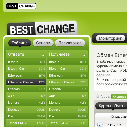
Мониторинг
Таблица
Список
Популярное
Обмен Ether
В таблице показа
Bitcoin
Bitcoin
BTC
BTC
курсам обмена в 
Bitcoin Cash
Bitcoin Cash
BCH
BCH
валюты Cash MDL.
сервиса.
Ethereum
Ethereum
ETH
ETH
Если вы в первый
Ethereum Classic
Ethereum Classic
ETC
ETC
всех возможностя
Litecoin
Litecoin
LTC
LTC
XRP
XRP
XRP
XRP
Город:
Кишинев
Monero
Monero
XMR
XMR
Курсы обмена
Dogecoin
Dogecoin
DOGE
DOGE
Dash
Dash
DASH
DASH
Обменни
Tether ERC20
Tether ERC20
USDT
USDT
BTC2Pay