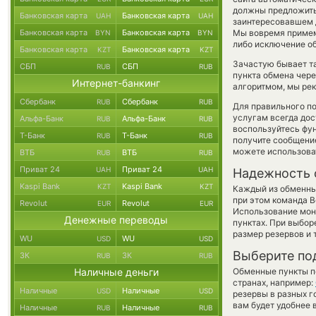
должны предложить 
Банковская карта
Банковская карта
UAH
UAH
заинтересовавшем д
Банковская карта
Банковская карта
Мы вовремя примем
BYN
BYN
либо исключение об
Банковская карта
Банковская карта
KZT
KZT
Зачастую бывает т
СБП
СБП
RUB
RUB
пункта обмена чере
Интернет-банкинг
алгоритмом, мы рек
Сбербанк
Сбербанк
RUB
RUB
Для правильного по
услугам всегда до
Альфа-Банк
Альфа-Банк
RUB
RUB
воспользуйтесь фу
Т-Банк
Т-Банк
RUB
RUB
получите сообщение
можете использов
ВТБ
ВТБ
RUB
RUB
Приват 24
Приват 24
UAH
UAH
Надежность 
Kaspi Bank
Kaspi Bank
KZT
KZT
Каждый из обменны
при этом команда 
Revolut
Revolut
EUR
EUR
Использование мон
Денежные переводы
пунктах. При выбор
размер резервов и 
WU
WU
USD
USD
Выберите по
ЗК
ЗК
RUB
RUB
Наличные деньги
Обменные пункты по
странах, например:
Наличные
Наличные
USD
USD
резервы в разных г
вам будет удобнее 
Наличные
Наличные
RUB
RUB