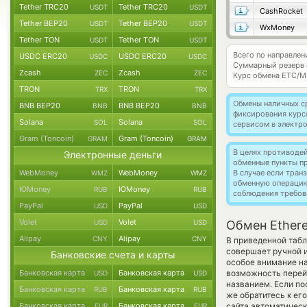
Tether TRC20
Tether TRC20
USDT
USDT
CashRocket
Tether BEP20
Tether BEP20
USDT
USDT
WxMoney
Tether TON
Tether TON
USDT
USDT
Всего по направлен
USDC ERC20
USDC ERC20
USDC
USDC
Суммарный резерв
Zcash
Zcash
ZEC
ZEC
Курс обмена
ETC/M
TRON
TRON
TRX
TRX
Обмены наличных с
BNB BEP20
BNB BEP20
BNB
BNB
фиксирования курс
Solana
Solana
SOL
SOL
сервисом в электр
Gram (Toncoin)
Gram (Toncoin)
GRAM
GRAM
В целях противоде
Электронные деньги
обменные пункты п
WebMoney
WebMoney
В случае если тра
WMZ
WMZ
обменную операци
ЮMoney
ЮMoney
RUB
RUB
соблюдения требов
PayPal
PayPal
USD
USD
Volet
Volet
USD
USD
Обмен Ethere
Alipay
Alipay
CNY
CNY
В приведенной табл
совершает ручной 
Банковские счета и карты
особое внимание на
Банковская карта
Банковская карта
возможность перейт
USD
USD
названием. Если по
Банковская карта
Банковская карта
RUB
RUB
же обратитесь к ег
Банковская карта
Банковская карта
сайта автоматичес
EUR
EUR