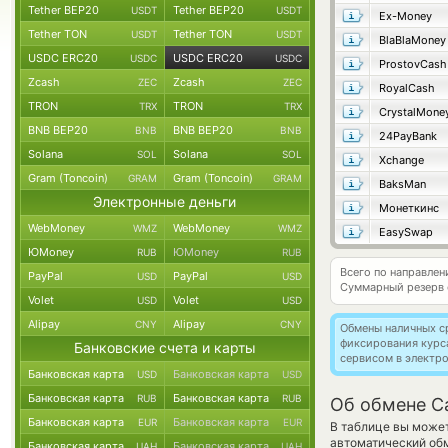
Tether BEP20
Tether BEP20
USDT
USDT
Ex-Money
Tether TON
Tether TON
USDT
USDT
BlaBlaMoney
USDC ERC20
USDC ERC20
USDC
USDC
ProstovCash
Zcash
Zcash
ZEC
ZEC
RoyalCash
TRON
TRON
TRX
TRX
CrystalMone
BNB BEP20
BNB BEP20
BNB
BNB
24PayBank
Solana
Solana
SOL
SOL
Xchange
Gram (Toncoin)
Gram (Toncoin)
GRAM
GRAM
BaksMan
Электронные деньги
Монеткинс
WebMoney
WebMoney
WMZ
WMZ
EasySwap
ЮMoney
ЮMoney
RUB
RUB
Всего по направле
PayPal
PayPal
USD
USD
Суммарный резерв
Volet
Volet
USD
USD
Alipay
Alipay
CNY
CNY
Обмены наличных с
фиксирования курс
Банковские счета и карты
сервисом в электр
Банковская карта
Банковская карта
USD
USD
Банковская карта
Банковская карта
RUB
RUB
Об обмене C
Банковская карта
Банковская карта
EUR
EUR
В таблице вы может
автоматический об
Банковская карта
Банковская карта
UAH
UAH