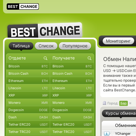
Мониторинг
Таблица
Список
Популярное
Обмен Нали
С помощью нашего
Bitcoin
Bitcoin
BTC
BTC
→
USD
USDCoin ER
Bitcoin Cash
Bitcoin Cash
BCH
BCH
внимание также и
тщательно прове
Ethereum
Ethereum
ETH
ETH
Если вы в первый
Litecoin
Litecoin
LTC
LTC
сайта BestChange.
XRP
XRP
XRP
XRP
Monero
Monero
XMR
XMR
Город:
Бар
Dogecoin
Dogecoin
DOGE
DOGE
Курсы обмена
Dash
Dash
DASH
DASH
Tether ERC20
Tether ERC20
USDT
USDT
Обменни
Tether TRC20
Tether TRC20
USDT
USDT
YChanger