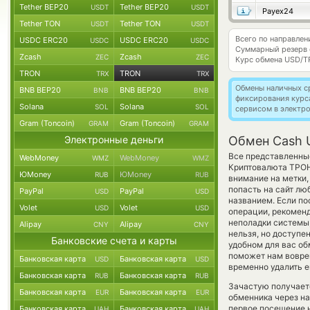
Tether BEP20
Tether BEP20
USDT
USDT
Payex24
Tether TON
Tether TON
USDT
USDT
Всего по направле
USDC ERC20
USDC ERC20
USDC
USDC
Суммарный резерв
Zcash
Zcash
ZEC
ZEC
Курс обмена
USD/T
TRON
TRON
TRX
TRX
Обмены наличных с
BNB BEP20
BNB BEP20
BNB
BNB
фиксирования курс
Solana
Solana
SOL
SOL
сервисом в электр
Gram (Toncoin)
Gram (Toncoin)
GRAM
GRAM
Электронные деньги
Обмен Cash 
Все представленны
WebMoney
WebMoney
WMZ
WMZ
Криптовалюта ТРОН
ЮMoney
ЮMoney
RUB
RUB
внимание на метки,
попасть на сайт лю
PayPal
PayPal
USD
USD
названием. Если по
Volet
Volet
USD
USD
операции, рекоменд
неполадки системы
Alipay
Alipay
CNY
CNY
нельзя, но доступе
Банковские счета и карты
удобном для вас об
поможет нам вовре
Банковская карта
Банковская карта
USD
USD
временно удалить е
Банковская карта
Банковская карта
RUB
RUB
Зачастую получает
Банковская карта
Банковская карта
EUR
EUR
обменника через на
первое посещение н
Банковская карта
Банковская карта
UAH
UAH