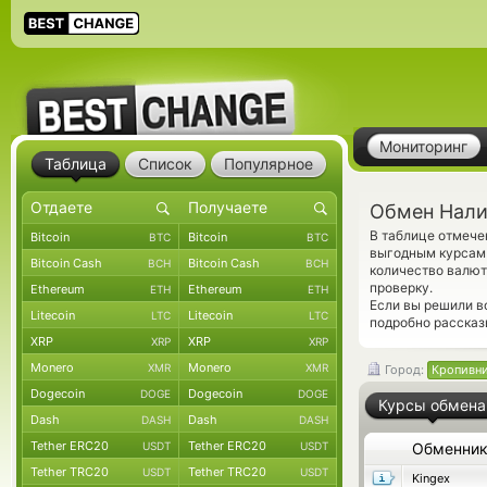
Мониторинг
Таблица
Список
Популярное
Обмен Нали
В таблице отмеч
Bitcoin
Bitcoin
BTC
BTC
выгодным курсам 
Bitcoin Cash
Bitcoin Cash
BCH
BCH
количество валю
проверку.
Ethereum
Ethereum
ETH
ETH
Если вы решили в
Litecoin
Litecoin
LTC
LTC
подробно рассказ
XRP
XRP
XRP
XRP
Monero
Monero
XMR
XMR
Город:
Кропивн
Dogecoin
Dogecoin
DOGE
DOGE
Курсы обмена
Dash
Dash
DASH
DASH
Tether ERC20
Tether ERC20
USDT
USDT
Обменни
Tether TRC20
Tether TRC20
USDT
USDT
Kingex