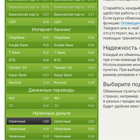
Банковская карта
Банковская карта
BYN
BYN
Старайтесь каждый
удобства работы с 
Банковская карта
Банковская карта
KZT
KZT
Если курсы обменн
СБП
СБП
RUB
RUB
функцию
Оповещен
Telegram или e-mai
Интернет-банкинг
отсутствуют, вы, в
Сбербанк
Сбербанк
RUB
RUB
помощью транзитно
Альфа-Банк
Альфа-Банк
RUB
RUB
Надежность 
Т-Банк
Т-Банк
RUB
RUB
Каждый из обменны
при этом команда 
ВТБ
ВТБ
RUB
RUB
Использование мон
Приват 24
Приват 24
UAH
UAH
пунктах. При выбор
размер резервов и 
Kaspi Bank
Kaspi Bank
KZT
KZT
Revolut
Revolut
EUR
EUR
Выберите по
Денежные переводы
Обменные пункты по
странах, например:
WU
WU
USD
USD
в разных городах м
ЗК
ЗК
RUB
RUB
будет удобнее ввес
Наличные деньги
Наличные
Наличные
USD
USD
Наличные
Наличные
RUB
RUB
Наличные
Наличные
EUR
EUR