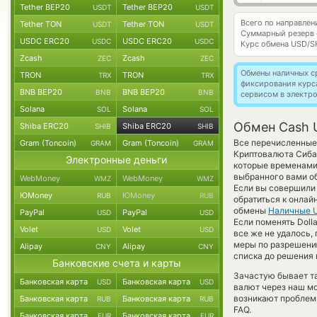
Tether BEP20
Tether BEP20
USDT
USDT
Всего по направле
Tether TON
Tether TON
USDT
USDT
Суммарный резерв
USDC ERC20
USDC ERC20
USDC
USDC
Курс обмена
USD/S
Zcash
Zcash
ZEC
ZEC
Обмены наличных с
TRON
TRON
TRX
TRX
фиксирования курс
BNB BEP20
BNB BEP20
BNB
BNB
сервисом в электр
Solana
Solana
SOL
SOL
Обмен Cash U
Shiba ERC20
Shiba ERC20
SHIB
SHIB
Все перечисленные
Gram (Toncoin)
Gram (Toncoin)
GRAM
GRAM
Криптовалюта Сиба-
Электронные деньги
которые временами 
выбранного вами об
WebMoney
WebMoney
WMZ
WMZ
Если вы совершили
ЮMoney
ЮMoney
RUB
RUB
обратиться к онлай
обмены
Наличные 
PayPal
PayPal
USD
USD
Если поменять Dolla
Volet
Volet
USD
USD
все же не удалось,
меры по разрешени
Alipay
Alipay
CNY
CNY
списка до решения
Банковские счета и карты
Зачастую бывает т
Банковская карта
Банковская карта
USD
USD
валют через наш мо
возникают проблем
Банковская карта
Банковская карта
RUB
RUB
FAQ.
Банковская карта
Банковская карта
EUR
EUR