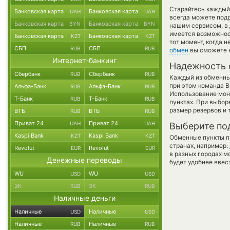
Старайтесь каждый
Банковская карта
Банковская карта
UAH
UAH
всегда можете под
Банковская карта
Банковская карта
BYN
BYN
нашим сервисом, в
имеется возможност
Банковская карта
Банковская карта
KZT
KZT
тот момент, когда 
СБП
СБП
RUB
RUB
обмен
вы сможете н
Интернет-банкинг
Надежность 
Сбербанк
Сбербанк
RUB
RUB
Каждый из обменны
при этом команда 
Альфа-Банк
Альфа-Банк
RUB
RUB
Использование мон
Т-Банк
Т-Банк
RUB
RUB
пунктах. При выбор
размер резервов и 
ВТБ
ВТБ
RUB
RUB
Приват 24
Приват 24
UAH
UAH
Выберите по
Kaspi Bank
Kaspi Bank
KZT
KZT
Обменные пункты по
странах, например:
Revolut
Revolut
EUR
EUR
в разных городах м
Денежные переводы
будет удобнее ввес
WU
WU
USD
USD
ЗК
ЗК
RUB
RUB
Наличные деньги
Наличные
Наличные
USD
USD
Наличные
Наличные
RUB
RUB