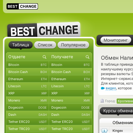
Мониторинг
Таблица
Список
Популярное
Обмен Нали
В таблице приве
Bitcoin
Bitcoin
BTC
BTC
наилучшему курсу
Bitcoin Cash
Bitcoin Cash
BCH
BCH
резервы валюты S
Интернет-сервиса
Ethereum
Ethereum
ETH
ETH
Для клиентов, ко
Litecoin
Litecoin
LTC
LTC
видео
, которое
XRP
XRP
XRP
XRP
Monero
Monero
XMR
XMR
Город:
Кропивн
Dogecoin
Dogecoin
DOGE
DOGE
Курсы обмена
Dash
Dash
DASH
DASH
Tether ERC20
Tether ERC20
USDT
USDT
Обменни
Tether TRC20
Tether TRC20
USDT
USDT
Kingex