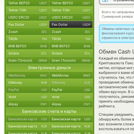
CrystalMone
Tether BEP20
Tether BEP20
USDT
USDT
Tether TON
Tether TON
USDT
USDT
Всего по направле
Суммарный резерв
USDC ERC20
USDC ERC20
USDC
USDC
Pax Dollar
Pax Dollar
USDP
USDP
Обмены наличных с
Zcash
Zcash
ZEC
ZEC
фиксирования курс
сервисом в электр
TRON
TRON
TRX
TRX
BNB BEP20
BNB BEP20
BNB
BNB
Обмен Cash U
Solana
Solana
SOL
SOL
Каждый из обменник
Gram (Toncoin)
Gram (Toncoin)
GRAM
GRAM
Криптовалюта Пакс 
Электронные деньги
метки, которые мог
выбранного вами об
WebMoney
WebMoney
WMZ
WMZ
случилось так, что
проведения обмена,
ЮMoney
ЮMoney
RUB
RUB
автоматические о
PayPal
PayPal
USD
USD
обмен вручную. В сл
получилось, реком
Volet
Volet
USD
USD
принять необходим
Alipay
Alipay
CNY
CNY
рейтинга.
Банковские счета и карты
Спешим уведомить,
Банковская карта
Банковская карта
обнаружить более 
USD
USD
вас возникли сложн
Банковская карта
Банковская карта
RUB
RUB
воспользоваться по
Банковская карта
Банковская карта
EUR
EUR