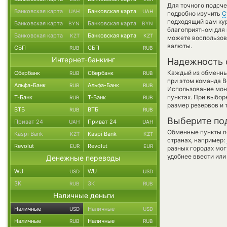
Для точного подсче
Банковская карта
Банковская карта
UAH
UAH
подробно изучить
С
подходящий вам кур
Банковская карта
Банковская карта
BYN
BYN
благоприятном для в
Банковская карта
Банковская карта
KZT
KZT
можете воспользо
валюты.
СБП
СБП
RUB
RUB
Интернет-банкинг
Надежность 
Каждый из обменны
Сбербанк
Сбербанк
RUB
RUB
при этом команда 
Альфа-Банк
Альфа-Банк
RUB
RUB
Использование мон
пунктах. При выбор
Т-Банк
Т-Банк
RUB
RUB
размер резервов и 
ВТБ
ВТБ
RUB
RUB
Выберите по
Приват 24
Приват 24
UAH
UAH
Обменные пункты по
Kaspi Bank
Kaspi Bank
KZT
KZT
странах, например:
Revolut
Revolut
EUR
EUR
разных городах мог
удобнее ввести или
Денежные переводы
WU
WU
USD
USD
ЗК
ЗК
RUB
RUB
Наличные деньги
Наличные
Наличные
USD
USD
Наличные
Наличные
RUB
RUB