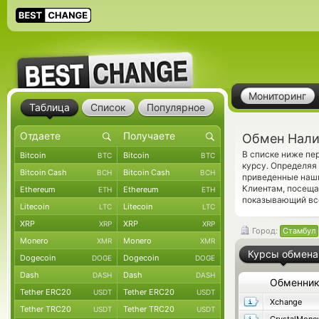
Мониторинг
Таблица
Список
Популярное
Обмен Налич
В списке ниже пе
Bitcoin
Bitcoin
BTC
BTC
курсу. Определяя 
Bitcoin Cash
Bitcoin Cash
BCH
BCH
приведенные наш
Клиентам, посещ
Ethereum
Ethereum
ETH
ETH
показывающий все
Litecoin
Litecoin
LTC
LTC
XRP
XRP
XRP
XRP
Город:
Стамбул
Monero
Monero
XMR
XMR
Курсы обмена
Dogecoin
Dogecoin
DOGE
DOGE
Dash
Dash
DASH
DASH
Обменни
Tether ERC20
Tether ERC20
USDT
USDT
Xchange
Tether TRC20
Tether TRC20
USDT
USDT