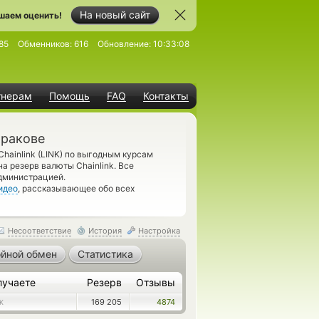
На новый сайт
шаем оценить!
85
Обменников:
616
Обновление:
10:33:08
тнерам
Помощь
FAQ
Контакты
Кракове
Chainlink (LINK) по выгодным курсам
а резерв валюты Chainlink. Все
администрацией.
идео
, рассказывающее обо всех
Несоответствие
История
Настройка
йной обмен
Статистика
лучаете
Резерв
Отзывы
169 205
4874
K