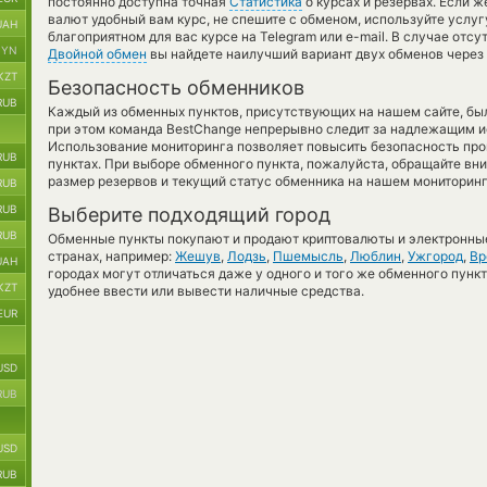
постоянно доступна точная
Статистика
о курсах и резервах. Если ж
валют удобный вам курс, не спешите с обменом, используйте услу
UAH
благоприятном для вас курсе на Telegram или e-mail. В случае отс
BYN
Двойной обмен
вы найдете наилучший вариант двух обменов через
KZT
Безопасность обменников
RUB
Каждый из обменных пунктов, присутствующих на нашем сайте, бы
при этом команда BestChange непрерывно следит за надлежащим и
Использование мониторинга позволяет повысить безопасность пр
RUB
пунктах. При выборе обменного пункта, пожалуйста, обращайте вн
размер резервов и текущий статус обменника на нашем мониторинг
RUB
RUB
Выберите подходящий город
RUB
Обменные пункты покупают и продают криптовалюты и электронные
странах, например:
Жешув
,
Лодзь
,
Пшемысль
,
Люблин
,
Ужгород
,
Вр
UAH
городах могут отличаться даже у одного и того же обменного пункт
KZT
удобнее ввести или вывести наличные средства.
EUR
USD
RUB
USD
RUB