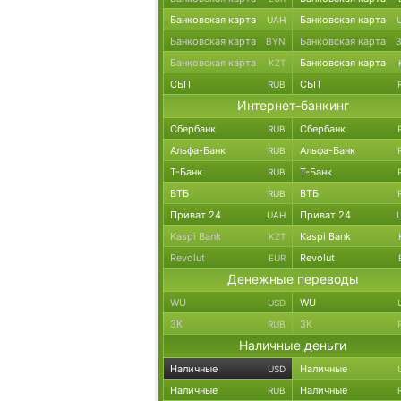
Банковская карта
Банковская карта
UAH
Банковская карта
Банковская карта
BYN
Банковская карта
Банковская карта
KZT
СБП
СБП
RUB
Интернет-банкинг
Сбербанк
Сбербанк
RUB
Альфа-Банк
Альфа-Банк
RUB
Т-Банк
Т-Банк
RUB
ВТБ
ВТБ
RUB
Приват 24
Приват 24
UAH
Kaspi Bank
Kaspi Bank
KZT
Revolut
Revolut
EUR
Денежные переводы
WU
WU
USD
ЗК
ЗК
RUB
Наличные деньги
Наличные
Наличные
USD
Наличные
Наличные
RUB