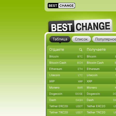
Таблица
Список
Популярно
Bitcoin
Bitcoin
BTC
Bitcoin Cash
Bitcoin Cash
BCH
Ethereum
Ethereum
ETH
Litecoin
Litecoin
LTC
XRP
XRP
XRP
Monero
Monero
XMR
Dogecoin
Dogecoin
DOGE
D
Dash
Dash
DASH
D
Tether ERC20
Tether ERC20
USDT
U
Tether TRC20
Tether TRC20
USDT
U