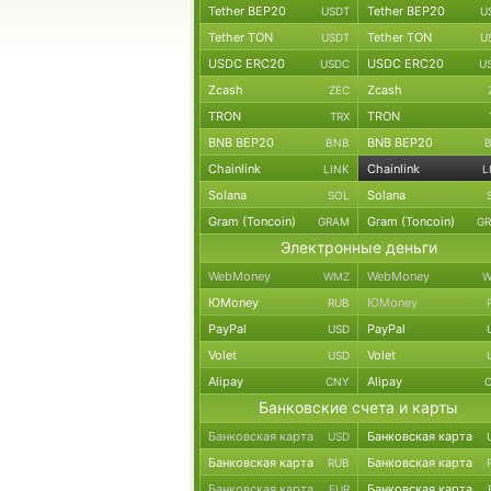
Tether BEP20
Tether BEP20
USDT
U
Tether TON
Tether TON
USDT
U
USDC ERC20
USDC ERC20
USDC
U
Zcash
Zcash
ZEC
TRON
TRON
TRX
BNB BEP20
BNB BEP20
BNB
Chainlink
Chainlink
LINK
L
Solana
Solana
SOL
Gram (Toncoin)
Gram (Toncoin)
GRAM
G
Электронные деньги
WebMoney
WebMoney
WMZ
W
ЮMoney
ЮMoney
RUB
PayPal
PayPal
USD
Volet
Volet
USD
Alipay
Alipay
CNY
Банковские счета и карты
Банковская карта
Банковская карта
USD
Банковская карта
Банковская карта
RUB
Банковская карта
Банковская карта
EUR