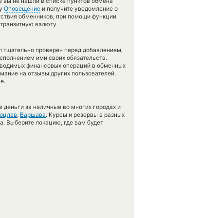
е вы не нашли в списке пунктов обмена
гу
Оповещение
и получите уведомление о
утствия обменников, при помощи функции
 транзитную валюту.
л тщательно проверен перед добавлением,
сполнением ими своих обязательств.
оводимых финансовых операций в обменных
имание на отзывы других пользователей,
е.
 деньги за наличные во многих городах и
оцлав
,
Варшава
. Курсы и резервы в разных
а. Выберите локацию, где вам будет