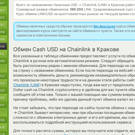
SDT
Всего по направлению Наличные USD
Chainlink (LINK) в Кракове рабо
→
Суммарный резерв обменников:
169 205
LINK.
Средневзвешенный курс 
SDT
Курс обмена
LINK/USD
на криптовалютных рынках на текущее время со
SDC
ZEC
Обмены наличных средств обычно проводятся
без фиксации
курса обмен
фиксирования курса смотрите на сайте обменного пункта. Также эта 
TRX
сервисом в электронном письме.
BNB
INK
Обмен Cash USD на Chainlink в Кракове
SOL
Все указанные в таблице обменники предоставляют услуги по об
Chainlink в ручном или автоматическом режиме. Следует обращать
RAM
быть расположены рядом с именем обменника. Для перехода на са
на строку с названием обменника. Если после перехода на вебсайт
возможность обменять деньги, рекомендуем незамедлительно обра
MZ
что произошли некоторые трудности и на данном этапе работы сай
RUB
Chainlink (LINK)
в Кракове недоступен, тогда вам могут предложить
Dollar cash на Chainlink cryptocurrency в удобном для вас пункте о
USD
сообщите об этом нам. Только с вашей помощью мы сумеем вовре
USD
причину проблемы, либо же удалим данный пункт обмена валют из 
CNY
Не стоит забывать, что при переходе на сайты пунктов обмена с н
→
Chainlink бывают интереснее, чем при обычном посещении обменн
сложности с обменом электронных денег и его алгоритмом, мы сов
USD
воспользоваться подробной инструкцией использования сервиса.
RUB
Для точного расчета суммы, которую вы получаете или отдаете, и
EUR