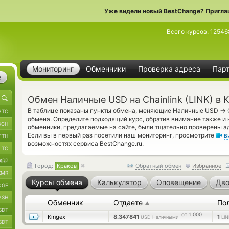
Уже видели новый BestChange? Пригла
Всего курсов:
12546
Мониторинг
Обменники
Проверка адреса
Пар
е
Обмен Наличные USD на Chainlink (LINK) в 
→
В таблице показаны пункты обмена, меняющие Наличные USD
BTC
обмена. Определите подходящий курс, обратив внимание также и н
BCH
обменники, предлагаемые на сайте, были тщательно проверены 
Если вы в первый раз посетили наш мониторинг, просмотрите
в
ETH
возможностях сервиса BestChange.ru.
LTC
XRP
Город:
Краков
Обратный обмен
Избранное
XMR
Курсы обмена
Калькулятор
Оповещение
Дво
OGE
ASH
Обменник
Отдаете
По
▲
SDT
от 1 000
Kingex
8.347841
1
USD Наличными
LIN
SDT