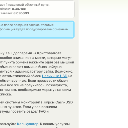
тает
1
надежный обменный пункт.
обмена:
8.347841
ставляет
8.095093
а после создания заявки. Условия
информация будет продублирована обменным
→
мену Кэш долларами
Криптовалюта
 особое внимание на метки, которые могут
йт пункта обмена нажмите один раз мышкой
 обмена валют вами не была найдена
титься к администратору сайта. Возможно,
та автоматический обмен
Наличные USD
на
 обмен вручную. Если произвести обмен
бмена все же не получилось, пожалуйста,
мя принять необходимые меры: установим
списка.
ашей системы мониторинга, курсы Cash-USD
ых пунктов. Если у вас возникли
етуем посетить раздел FAQ и
спользуйте
Калькулятор
. К вашим услугам