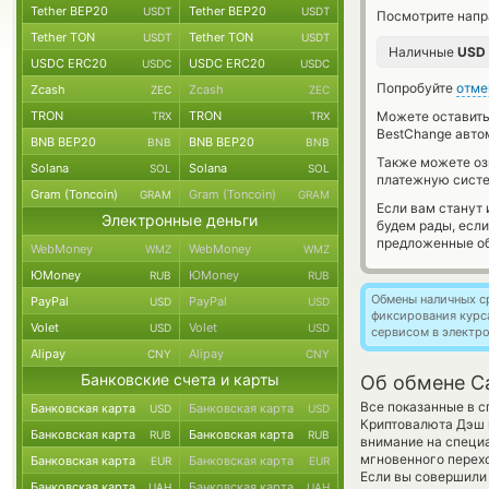
Tether BEP20
Tether BEP20
USDT
USDT
Посмотрите напр
Tether TON
Tether TON
USDT
USDT
Наличные
USD
USDC ERC20
USDC ERC20
USDC
USDC
Попробуйте
отме
Zcash
Zcash
ZEC
ZEC
TRON
TRON
Можете оставит
TRX
TRX
BestChange авто
BNB BEP20
BNB BEP20
BNB
BNB
Также можете о
Solana
Solana
SOL
SOL
платежную сист
Gram (Toncoin)
Gram (Toncoin)
GRAM
GRAM
Если вам станут
Электронные деньги
будем рады, есл
предложенные об
WebMoney
WebMoney
WMZ
WMZ
ЮMoney
ЮMoney
RUB
RUB
Обмены наличных с
PayPal
PayPal
USD
USD
фиксирования курс
Volet
Volet
USD
USD
сервисом в электр
Alipay
Alipay
CNY
CNY
Банковские счета и карты
Об обмене Ca
Все показанные в 
Банковская карта
Банковская карта
USD
USD
Криптовалюта Дэш 
Банковская карта
Банковская карта
RUB
RUB
внимание на специа
мгновенного перехо
Банковская карта
Банковская карта
EUR
EUR
Если вы совершили
Банковская карта
Банковская карта
UAH
UAH