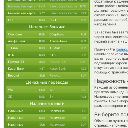
обратиться к админ
этапе работы вебс
Банковская карта
Банковская карта
BYN
BYN
должны предложить 
Банковская карта
Банковская карта
KZT
KZT
dirham cash на Das
рассмотрение пробл
СБП
СБП
RUB
RUB
направления.
Интернет-банкинг
Зачастую бывает т
Сбербанк
Сбербанк
RUB
RUB
через наш монитори
Альфа-Банк
Альфа-Банк
первый визит в наш
RUB
RUB
Т-Банк
Т-Банк
RUB
RUB
Применяйте
Кальку
нашим сервисом вы,
ВТБ
ВТБ
RUB
RUB
валют вас не устр
Приват 24
Приват 24
UAH
UAH
подходящих курсов 
отсутствуют, вы в
Kaspi Bank
Kaspi Bank
KZT
KZT
помощью транзитно
Revolut
Revolut
EUR
EUR
Надежность 
Денежные переводы
Каждый из обменны
WU
WU
USD
USD
при этом команда 
Использование мон
ЗК
ЗК
RUB
RUB
пунктах. При выбор
Наличные деньги
размер резервов и 
Наличные
Наличные
USD
USD
Выберите по
Наличные
Наличные
RUB
RUB
Обменные пункты по
Наличные
Наличные
EUR
EUR
странах, например: