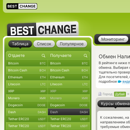
Мониторинг
Таблица
Список
Популярное
Обмен Нали
В рейтинге ниже
Bitcoin
Bitcoin
BTC
BTC
обмена. Выбирая 
Bitcoin Cash
Bitcoin Cash
BCH
BCH
тщательно провер
Для посетителей,
Ethereum
Ethereum
ETH
ETH
подробное
вид
Litecoin
Litecoin
LTC
LTC
XRP
XRP
XRP
XRP
Город:
Дубай
Monero
Monero
XMR
XMR
Курсы обмена
Dogecoin
Dogecoin
DOGE
DOGE
Dash
Dash
DASH
DASH
К сожалению, на
Tether ERC20
Tether ERC20
USDT
USDT
направлением о
Tether TRC20
Tether TRC20
USDT
USDT
требуемые обмен