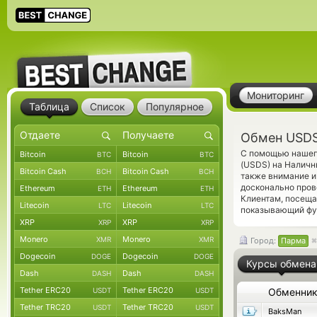
Мониторинг
Таблица
Список
Популярное
Обмен USDS
С помощью нашего
Bitcoin
Bitcoin
BTC
BTC
(USDS) на Наличн
Bitcoin Cash
Bitcoin Cash
BCH
BCH
также внимание и
досконально пров
Ethereum
Ethereum
ETH
ETH
Клиентам, посещ
Litecoin
Litecoin
LTC
LTC
показывающий фун
XRP
XRP
XRP
XRP
Monero
Monero
XMR
XMR
Город:
Парма
Dogecoin
Dogecoin
DOGE
DOGE
Курсы обмена
Dash
Dash
DASH
DASH
Tether ERC20
Tether ERC20
USDT
USDT
Обменни
Tether TRC20
Tether TRC20
USDT
USDT
BaksMan