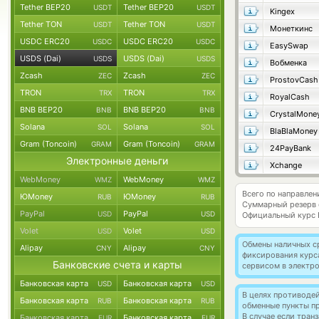
Tether BEP20
Tether BEP20
USDT
USDT
Kingex
Tether TON
Tether TON
USDT
USDT
Монеткинс
USDC ERC20
USDC ERC20
USDC
USDC
EasySwap
USDS (Dai)
USDS (Dai)
USDS
USDS
Вобменка
Zcash
Zcash
ZEC
ZEC
ProstovCash
TRON
TRON
TRX
TRX
RoyalCash
BNB BEP20
BNB BEP20
BNB
BNB
CrystalMone
Solana
Solana
SOL
SOL
BlaBlaMoney
Gram (Toncoin)
Gram (Toncoin)
GRAM
GRAM
24PayBank
Электронные деньги
Xchange
WebMoney
WebMoney
WMZ
WMZ
Всего по направлен
ЮMoney
ЮMoney
RUB
RUB
Суммарный резерв
PayPal
PayPal
USD
USD
Официальный курс
Volet
Volet
USD
USD
Обмены наличных с
Alipay
Alipay
CNY
CNY
фиксирования курс
Банковские счета и карты
сервисом в электр
Банковская карта
Банковская карта
USD
USD
В целях противоде
Банковская карта
Банковская карта
RUB
RUB
обменные пункты п
В случае если тра
Банковская карта
Банковская карта
EUR
EUR