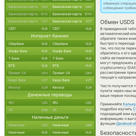
обменную операци
Банковская карта
Банковская карта
UAH
UAH
соблюдения требов
Банковская карта
Банковская карта
BYN
BYN
Обмен USDS 
Банковская карта
Банковская карта
KZT
KZT
СБП
СБП
В приведенной табл
RUB
RUB
автоматический ил
Интернет-банкинг
обратите также вни
быстрого перехода 
Сбербанк
Сбербанк
RUB
RUB
так, что после пер
Альфа-Банк
Альфа-Банк
RUB
RUB
обратитесь к его а
сайта автоматичес
Т-Банк
Т-Банк
RUB
RUB
могут предложить р
ВТБ
ВТБ
RUB
RUB
cryptocurrency (DA
рассмотрение причи
Приват 24
Приват 24
UAH
UAH
текущего направле
Kaspi Bank
Kaspi Bank
KZT
KZT
Часто получается т
Revolut
Revolut
EUR
EUR
пункта через наш м
Денежные переводы
ваше первое посеще
WU
WU
USD
USD
Применяйте
Кальку
подробно изучить
С
ЗК
ЗК
RUB
RUB
подходящий вам кур
Наличные деньги
информацию о выгод
функции
Двойной о
Наличные
Наличные
USD
USD
Безопасност
Наличные
Наличные
RUB
RUB