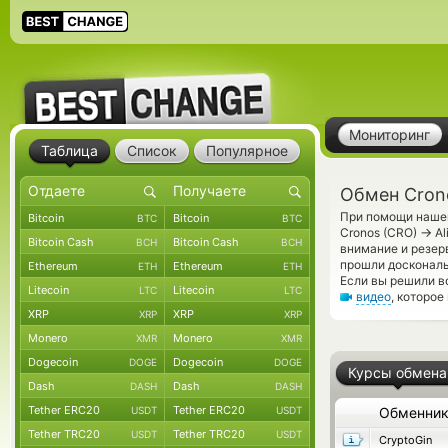
Мониторинг
Таблица
Список
Популярное
Обмен Crono
При помощи нашег
Bitcoin
Bitcoin
BTC
BTC
→
Cronos (CRO)
Al
Bitcoin Cash
Bitcoin Cash
BCH
BCH
внимание и резер
прошли доскональ
Ethereum
Ethereum
ETH
ETH
Если вы решили в
Litecoin
Litecoin
LTC
LTC
видео
, которо
XRP
XRP
XRP
XRP
Monero
Monero
XMR
XMR
Dogecoin
Dogecoin
DOGE
DOGE
Курсы обмена
Dash
Dash
DASH
DASH
Tether ERC20
Tether ERC20
USDT
USDT
Обменни
Tether TRC20
Tether TRC20
USDT
USDT
CryptoGin