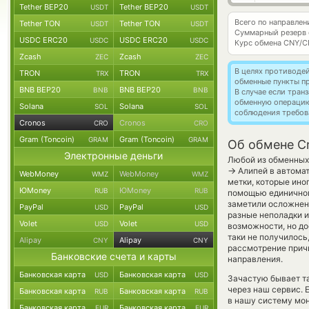
Tether BEP20
Tether BEP20
USDT
USDT
Всего по направле
Tether TON
Tether TON
USDT
USDT
Суммарный резерв
USDC ERC20
USDC ERC20
USDC
USDC
Курс обмена
CNY/C
Zcash
Zcash
ZEC
ZEC
В целях противоде
TRON
TRON
TRX
TRX
обменные пункты п
BNB BEP20
BNB BEP20
BNB
BNB
В случае если тра
обменную операци
Solana
Solana
SOL
SOL
соблюдения требов
Cronos
Cronos
CRO
CRO
Gram (Toncoin)
Gram (Toncoin)
GRAM
GRAM
Об обмене Cr
Электронные деньги
Любой из обменных 
→
Алипей в автомат
WebMoney
WebMoney
WMZ
WMZ
метки, которые ино
ЮMoney
ЮMoney
RUB
RUB
помощью единичного
заметили осложнени
PayPal
PayPal
USD
USD
разные неполадки и
Volet
Volet
USD
USD
возможности, но до
таки не получилось
Alipay
Alipay
CNY
CNY
рассмотрение причи
Банковские счета и карты
направления.
Банковская карта
Банковская карта
USD
USD
Зачастую бывает та
через наш сервис. 
Банковская карта
Банковская карта
RUB
RUB
в нашу систему мон
Банковская карта
Банковская карта
EUR
EUR