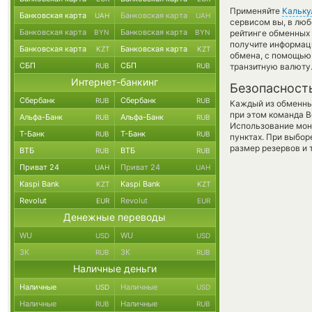
Применяйте
Кальку
Банковская карта
Банковская карта
UAH
UAH
сервисом вы, в люб
Банковская карта
Банковская карта
BYN
BYN
рейтинге обменных 
получите информаци
Банковская карта
Банковская карта
KZT
KZT
обмена, с помощью
СБП
СБП
RUB
RUB
транзитную валюту
Интернет-банкинг
Безопасност
Сбербанк
Сбербанк
RUB
RUB
Каждый из обменны
при этом команда 
Альфа-Банк
Альфа-Банк
RUB
RUB
Использование мон
Т-Банк
Т-Банк
RUB
RUB
пунктах. При выбор
размер резервов и 
ВТБ
ВТБ
RUB
RUB
Приват 24
Приват 24
UAH
UAH
Kaspi Bank
Kaspi Bank
KZT
KZT
Revolut
Revolut
EUR
EUR
Денежные переводы
WU
WU
USD
USD
ЗК
ЗК
RUB
RUB
Наличные деньги
Наличные
Наличные
USD
USD
Наличные
Наличные
RUB
RUB