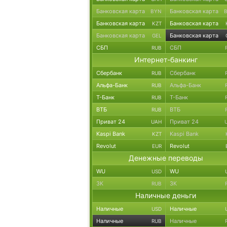
Банковская карта
Банковская карта
BYN
Банковская карта
Банковская карта
KZT
Банковская карта
Банковская карта
GEL
СБП
СБП
RUB
Интернет-банкинг
Сбербанк
Сбербанк
RUB
Альфа-Банк
Альфа-Банк
RUB
Т-Банк
Т-Банк
RUB
ВТБ
ВТБ
RUB
Приват 24
Приват 24
UAH
Kaspi Bank
Kaspi Bank
KZT
Revolut
Revolut
EUR
Денежные переводы
WU
WU
USD
ЗК
ЗК
RUB
Наличные деньги
Наличные
Наличные
USD
Наличные
Наличные
RUB