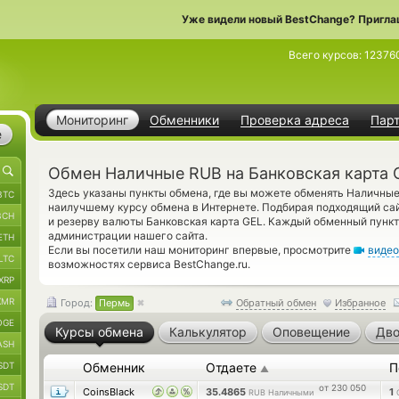
Уже видели новый BestChange? Пригла
Всего курсов:
12376
Мониторинг
Обменники
Проверка адреса
Пар
е
Обмен Наличные RUB на Банковская карта 
Здесь указаны пункты обмена, где вы можете обменять Наличные
BTC
наилучшему курсу обмена в Интернете. Подбирая подходящий сай
BCH
и резерву валюты Банковская карта GEL. Каждый обменный пунк
администрации нашего сайта.
ETH
Если вы посетили наш мониторинг впервые, просмотрите
видео
LTC
возможностях сервиса BestChange.ru.
XRP
XMR
Город:
Пермь
Обратный обмен
Избранное
OGE
Курсы обмена
Калькулятор
Оповещение
Дво
ASH
SDT
Обменник
Отдаете
П
▲
SDT
от 230 050
CoinsBlack
35.4865
1
RUB Наличными