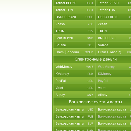
Tether BEP20
Tether BEP20
USDT
U
Tether TON
Tether TON
USDT
U
USDC ERC20
USDC ERC20
USDC
U
Zcash
Zcash
ZEC
TRON
TRON
TRX
BNB BEP20
BNB BEP20
BNB
Solana
Solana
SOL
Gram (Toncoin)
Gram (Toncoin)
GRAM
G
Электронные деньги
WebMoney
WebMoney
WMZ
W
ЮMoney
ЮMoney
RUB
PayPal
PayPal
USD
Volet
Volet
USD
Alipay
Alipay
CNY
Банковские счета и карты
Банковская карта
Банковская карта
USD
Банковская карта
Банковская карта
RUB
Банковская карта
Банковская карта
EUR
Банковская карта
Банковская карта
UAH