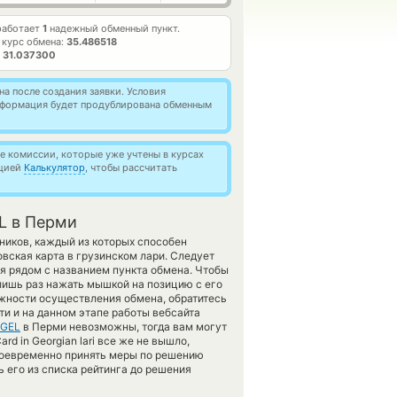
работает
1
надежный обменный пункт.
 курс обмена:
35.486518
т
31.037300
а после создания заявки. Условия
информация будет продублирована обменным
 комиссии, которые уже учтены в курсах
кцией
Калькулятор
, чтобы рассчитать
L в Перми
ников, каждый из которых способен
вская карта в грузинском лари. Следует
я рядом с названием пункта обмена. Чтобы
лишь раз нажать мышкой на позицию с его
ожности осуществления обмена, обратитесь
ти и на данном этапе работы вебсайта
 GEL
в Перми невозможны, тогда вам могут
rd in Georgian lari все же не вышло,
воевременно принять меры по решению
 его из списка рейтинга до решения