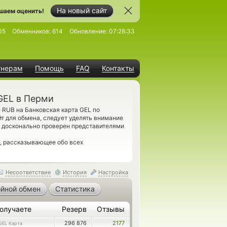
На новый сайт
шаем оценить!
05
Обменников:
614
Обновление:
07:28:33
тнерам
Помощь
FAQ
Контакты
GEL в Перми
 RUB на Банковская карта GEL по
т для обмена, следует уделять внимание
т досконально проверен представителями
, рассказывающее обо всех
Несоответствие
История
Настройка
йной обмен
Статистика
олучаете
Резерв
Отзывы
296 876
2177
GEL Карта