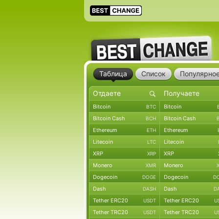
Таблица
Список
Популярно
Bitcoin
Bitcoin
BTC
Bitcoin Cash
Bitcoin Cash
BCH
Ethereum
Ethereum
ETH
Litecoin
Litecoin
LTC
XRP
XRP
XRP
Monero
Monero
XMR
Dogecoin
Dogecoin
DOGE
D
Dash
Dash
DASH
D
Tether ERC20
Tether ERC20
USDT
U
Tether TRC20
Tether TRC20
USDT
U