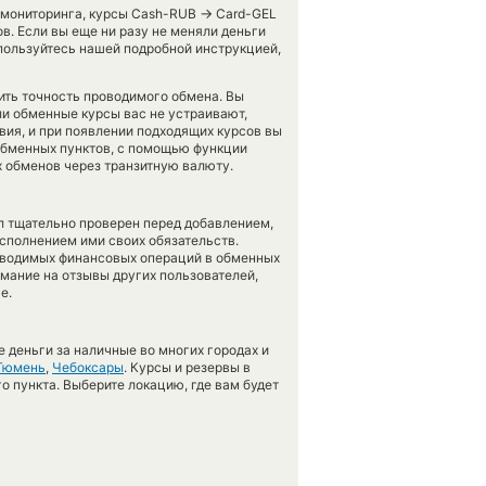
→
о мониторинга, курсы Cash-RUB
Card-GEL
в. Если вы еще ни разу не меняли деньги
пользуйтесь нашей подробной инструкцией,
рить точность проводимого обмена. Вы
ли обменные курсы вас не устраивают,
вия, и при появлении подходящих курсов вы
 обменных пунктов, с помощью функции
 обменов через транзитную валюту.
л тщательно проверен перед добавлением,
сполнением ими своих обязательств.
оводимых финансовых операций в обменных
имание на отзывы других пользователей,
е.
 деньги за наличные во многих городах и
Тюмень
,
Чебоксары
. Курсы и резервы в
о пункта. Выберите локацию, где вам будет