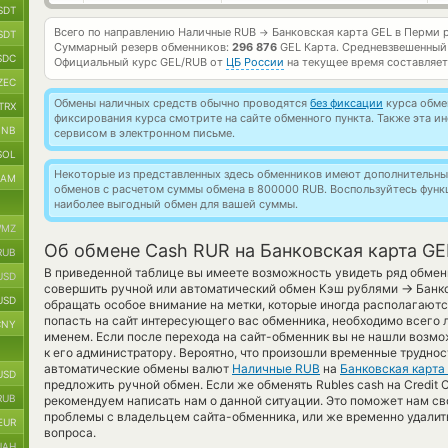
SDT
Всего по направлению Наличные RUB
Банковская карта GEL в Перми 
→
SDT
Суммарный резерв обменников:
296 876
GEL Карта.
Средневзвешенный
SDC
Официальный курс
GEL/RUB
от
ЦБ России
на текущее время составляе
ZEC
Обмены наличных средств обычно проводятся
без фиксации
курса обмен
TRX
фиксирования курса смотрите на сайте обменного пункта. Также эта 
BNB
сервисом в электронном письме.
SOL
Некоторые из представленных здесь обменников имеют дополнительные
RAM
обменов с расчетом суммы обмена в 800000 RUB. Воспользуйтесь фун
наиболее выгодный обмен для вашей суммы.
MZ
Об обмене Cash RUR на Банковская карта GE
RUB
В приведенной таблице вы имеете возможность увидеть ряд обмен
USD
→
совершить ручной или автоматический обмен Кэш рублями
Банко
USD
обращать особое внимание на метки, которые иногда располагаютс
попасть на сайт интересующего вас обменника, необходимо всего 
CNY
именем. Если после перехода на сайт-обменник вы не нашли возм
к его администратору. Вероятно, что произошли временные труднос
автоматические обмены валют
Наличные RUB
на
Банковская карта
USD
предложить ручной обмен. Если же обменять Rubles cash на Credit Ca
RUB
рекомендуем написать нам о данной ситуации. Это поможет нам с
проблемы с владельцем сайта-обменника, или же временно удалить
EUR
вопроса.
UAH