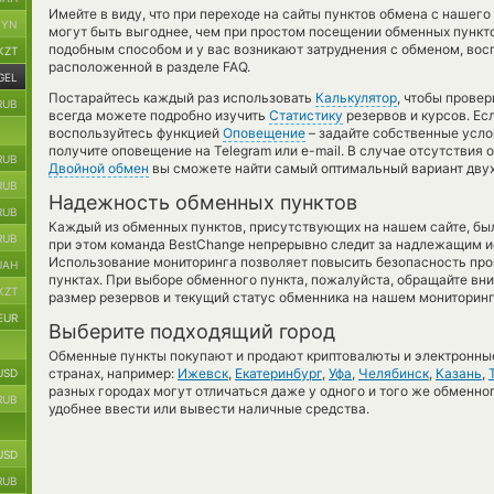
Имейте в виду, что при переходе на сайты пунктов обмена с нашег
BYN
могут быть выгоднее, чем при простом посещении обменных пункто
подобным способом и у вас возникают затруднения с обменом, вос
KZT
расположенной в разделе FAQ.
GEL
Постарайтесь каждый раз использовать
Калькулятор
, чтобы прове
RUB
всегда можете подробно изучить
Статистику
резервов и курсов. Ес
воспользуйтесь функцией
Оповещение
– задайте собственные усло
получите оповещение на Telegram или e-mail. В случае отсутствия
RUB
Двойной обмен
вы сможете найти самый оптимальный вариант двух
RUB
Надежность обменных пунктов
RUB
Каждый из обменных пунктов, присутствующих на нашем сайте, бы
RUB
при этом команда BestChange непрерывно следит за надлежащим и
Использование мониторинга позволяет повысить безопасность пр
UAH
пунктах. При выборе обменного пункта, пожалуйста, обращайте вн
KZT
размер резервов и текущий статус обменника на нашем мониторинг
EUR
Выберите подходящий город
Обменные пункты покупают и продают криптовалюты и электронные
странах, например:
Ижевск
,
Екатеринбург
,
Уфа
,
Челябинск
,
Казань
,
USD
разных городах могут отличаться даже у одного и того же обменног
RUB
удобнее ввести или вывести наличные средства.
USD
RUB